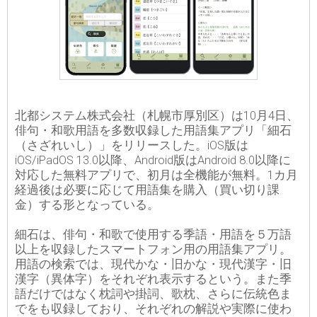
北都システム株式会社（札幌市厚別区）は10月4日、
俳句・和歌用語を多数収録した用語集アプリ「細石
（さざれいし）」をリリースした。iOS版は
iOS/iPadOS 13.0以降、Android版はAndroid 8.0以降に
対応した無料アプリで、初月は全機能が無料。1カ月
経過後は必要に応じて用語集を購入（買い切り課
金）する形となっている。
細石は、俳句・和歌で使用する季語・用語を５万語
以上を収録したスマートフォン用の用語集アプリ。
用語の検索では、現代かな・旧かな・現代漢字・旧
漢字（異体字）をそれぞれ表示するという。また季
語だけではなく枕詞や掛詞、歌枕、さらに伝統色ま
でをも収録しており、それぞれの解説や実際に使わ