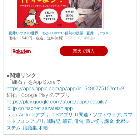
夏井いつきの世界一わかりやすい俳句の授業 [ 夏井 いつき ]
価格：1540円（税込、送料無料)
(2021/10/14時点)
楽天で購入
■関連リンク
「細石」をApp Storeで
https://apps.apple.com/jp/app/id1548677515?mt=8
細石 - Google Play のアプリ
https://play.google.com/store/apps/details?
id=jp.co.hscnet.sazareishiapp
Tags:
Androidアプリ
,
iOSアプリ
,
IT関連・ソフトウェア
,
スマ
ートフォンアプリ
,
歳時記
,
細石
,
俳句
,
買い切り課金
,
北都シ
ステム
,
用語集
,
和歌