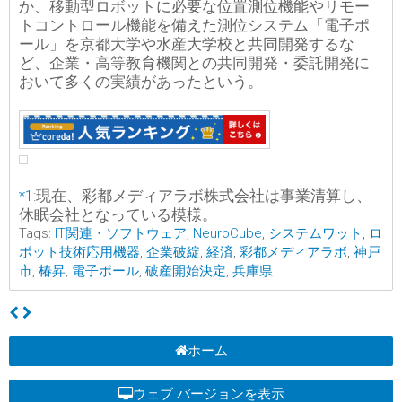
か、移動型ロボットに必要な位置測位機能やリモー
トコントロール機能を備えた測位システム「電子ポ
ール」を京都大学や水産大学校と共同開発するな
ど、企業・高等教育機関との共同開発・委託開発に
おいて多くの実績があったという。
*1
:現在、彩都メディアラボ株式会社は事業清算し、
休眠会社となっている模様。
Tags:
IT関連・ソフトウェア
,
NeuroCube
,
システムワット
,
ロ
ボット技術応用機器
,
企業破綻
,
経済
,
彩都メディアラボ
,
神戸
市
,
椿昇
,
電子ポール
,
破産開始決定
,
兵庫県
ホーム
ウェブ バージョンを表示