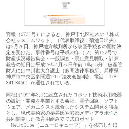
官報（6731号）によると、神戸市北区桂木の「株式
会社システムワット」（代表取締役：菊池日出夫）
は2月26日、神戸地方裁判所から破産手続きの開始決
定を受けた。事件番号は平成28年（フ）第122号で、
財産状況報告集会・一般調査・廃止意見聴取・計算
報告の期日は平成28年4月27日午前10時15分、破産管
財人には中川勘太弁護士（多聞法律事務所、兵庫県
神戸市中央区多聞通2-1-7 法友会館4階、電話：078-
341-3460）が選任されている。
同社は1991年3月に設立されたロボット技術応用機器
の設計・開発を事業とする会社。電子回路、ソフト
ウェア、メカニクスを統合したシステム開発を得意
とし、現代美術家の椿昇氏や彩都メディアラボ
*1
と
共同開発した教育用組み立て式ロボット
「NeuroCube（ニューロキューブ）」を発売したほ