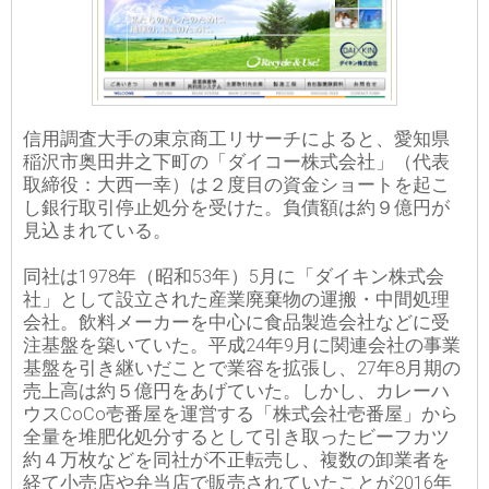
信用調査大手の東京商工リサーチによると、愛知県
稲沢市奥田井之下町の「ダイコー株式会社」（代表
取締役：大西一幸）は２度目の資金ショートを起こ
し銀行取引停止処分を受けた。負債額は約９億円が
見込まれている。
同社は1978年（昭和53年）5月に「ダイキン株式会
社」として設立された産業廃棄物の運搬・中間処理
会社。飲料メーカーを中心に食品製造会社などに受
注基盤を築いていた。平成24年9月に関連会社の事業
基盤を引き継いだことで業容を拡張し、27年8月期の
売上高は約５億円をあげていた。しかし、カレーハ
ウスCoCo壱番屋を運営する「株式会社壱番屋」から
全量を堆肥化処分するとして引き取ったビーフカツ
約４万枚などを同社が不正転売し、複数の卸業者を
経て小売店や弁当店で販売されていたことが2016年