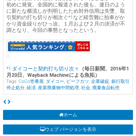
初めに発覚。全国的に報道された後も、連日のよう
に新たな横流しが判明したため対外信用は失墜、取
引契約の打ち切りが相次ぐ
*1
など経営難に拍車がか
かり資金繰りがひっ迫。１月および２月の決済が不
調となり、今回の事態となったという。
*1
:
ダイコーと契約打ち切り次々
（毎日新聞、2016年1
月20日、Wayback Machineによる魚拓）
Tags:
CoCo壱番屋
,
ダイコー
,
ビーフカツ
,
企業破綻
,
銀行取引
停止処分
,
経済
,
産業廃棄物中間処理
,
社会
,
廃棄食品転売
ホーム
ウェブ バージョンを表示