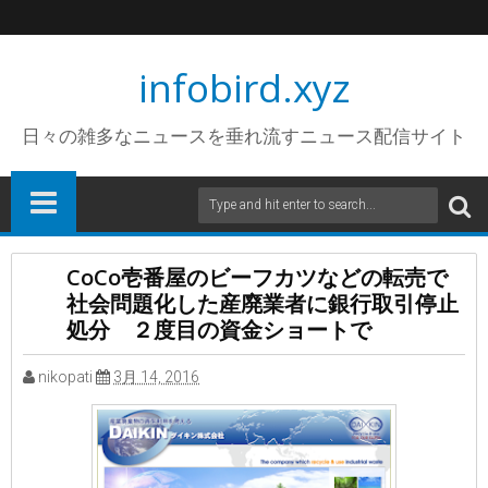
infobird.xyz
日々の雑多なニュースを垂れ流すニュース配信サイト
CoCo壱番屋のビーフカツなどの転売で
社会問題化した産廃業者に銀行取引停止
処分 ２度目の資金ショートで
nikopati
3月 14, 2016