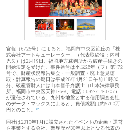
官報（6725号）によると、福岡市中央区笹丘の「株
式会社アートキューレーター」（代表取締役：内村
光久）は2月19日、福岡地方裁判所から破産手続きの
開始決定を受けた。事件番号は平成28年（フ）第172
号で、財産状況報告集会・一般調査・廃止意見聴
取・計算報告の期日は平成28年4月21日午前11時30
分、破産管財人には山本智子弁護士（山本法律事務
所、福岡市中央区天神1-6-8、電話：092-714-0707）
が選任されている。九州を地盤とする信用調査会社
のデータ・マックスによると、負債総額は約5700万
円とのこと。
*1
同社は2010年1月に設立されたイベントの企画・運営
を事業とする会社。業界歴が30年以上となる代表の