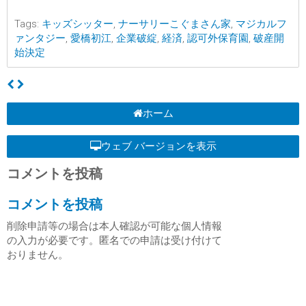
Tags:
キッズシッター
,
ナーサリーこぐまさん家
,
マジカルフ
ァンタジー
,
愛橋初江
,
企業破綻
,
経済
,
認可外保育園
,
破産開
始決定
ホーム
ウェブ バージョンを表示
コメントを投稿
コメントを投稿
削除申請等の場合は本人確認が可能な個人情報
の入力が必要です。匿名での申請は受け付けて
おりません。