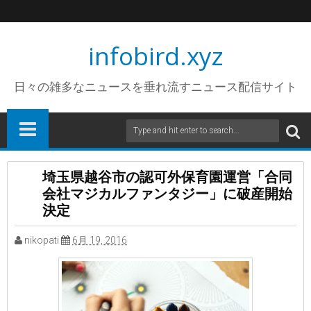
infobird.xyz
日々の雑多なニュースを垂れ流すニュース配信サイト
埼玉県越谷市の認可外保育園運営「合同
会社マジカルファンタジー」に破産開始
決定
nikopati
6月 19, 2016