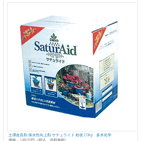
土壌改良剤 保水性向上剤 サチュライド 粒状 20kg 多木化学
価格：14800円（税込、送料無料)