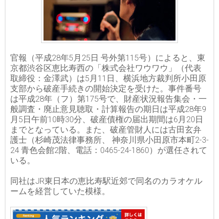
官報（平成28年5月25日 号外第115号）によると、東
京都渋谷区恵比寿西の「株式会社ワウワウ」（代表
取締役：金澤武）は5月11日、横浜地方裁判所小田原
支部から破産手続きの開始決定を受けた。事件番号
は平成28年（フ）第175号で、財産状況報告集会・一
般調査・廃止意見聴取・計算報告の期日は平成28年9
月5日午前10時30分、破産債権の届出期間は6月20日
までとなっている。また、破産管財人には古田玄弁
護士（杉崎茂法律事務所、 神奈川県小田原市本町2-3-
24 青色会館2階、電話：0465-24-1860）が選任されて
いる。
同社はJR東日本の恵比寿駅近郊で同名のカラオケル
ームを経営していた模様。