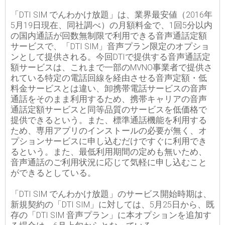
「DTI SIM でんわかけ放題」は、業界最安値（2016年
5月19日現在、同社調べ）の月額料金で、1回5分以内
の国内通話が回数無制限で利用できる音声通話定額
サービスで、「DTI SIM」音声プラン限定のオプショ
ンとして提供される。今回DTIで提供する音声通話定
額サービスは、これまで一部のMVNO事業者で提供さ
れている特定の電話回線を経由させる音声定額・低
料金サービスとは違い、卸携帯電話サービスの音声
通話をそのまま利用するため、携帯キャリアの音声
通話定額サービスと同等品質のサービスを低価格で
提供できるという。また、標準通話機能を利用する
ため、専用アプリのインストールの必要が無く、オ
プションサービスに申し込むだけですぐに利用でき
るという。また、最低利用期間の定めも無いため、
音声通話のご利用状況に応じて気軽に申し込むこと
ができるとしている。
「DTI SIM でんわかけ放題」のサービス開始時期は、
新規契約の「DTI SIM」に対しては、5月25日から、既
存の「DTI SIM 音声プラン」に本オプションを追加す