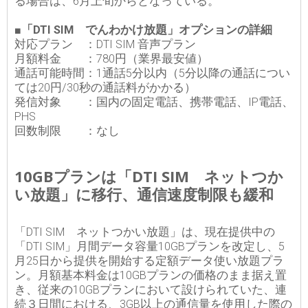
る場合は、6月上旬からとなっている。
■「DTI SIM でんわかけ放題」オプションの詳細
対応プラン ：DTI SIM 音声プラン
月額料金 ：780円（業界最安値）
通話可能時間：1通話5分以内（5分以降の通話につい
ては20円/30秒の通話料がかかる）
発信対象 ：国内の固定電話、携帯電話、IP電話、
PHS
回数制限 ：なし
10GBプランは「DTI SIM ネットつか
い放題」に移行、通信速度制限も緩和
「DTI SIM ネットつかい放題」は、現在提供中の
「DTI SIM」月間データ容量10GBプランを改定し、5
月25日から提供を開始する定額データ使い放題プラ
ン。月額基本料金は10GBプランの価格のまま据え置
き、従来の10GBプランにおいて設けられていた、連
続３日間における、3GB以上の通信量を使用した際の