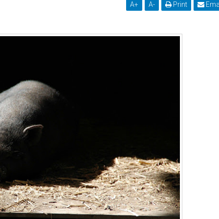
A
+
A
-
Print
Ema