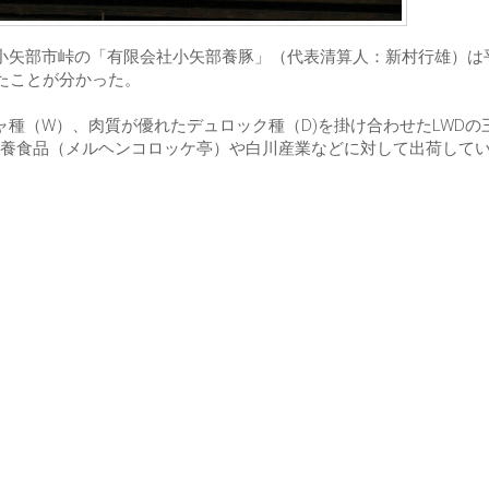
山県小矢部市峠の「有限会社小矢部養豚」（代表清算人：新村行雄）は平
たことが分かった。
種（W）、肉質が優れたデュロック種（D)を掛け合わせたLWDの
養食品（メルヘンコロッケ亭）や白川産業などに対して出荷して