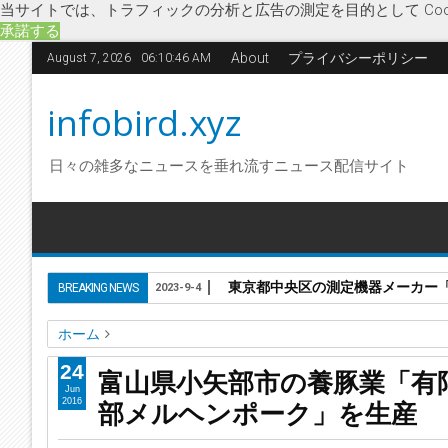
当サイトでは、トラフィックの分析と広告の測定を目的として Coo
承諾する
About
プライバシーポリシー
August 7, 2026
06:10:47 AM
infobird.xyz
日々の雑多なニュースを垂れ流すニュース配信サイト
東京都中央区の測定機器メーカー「株
BREAKING NEWS
2023-9-4
ホーム
企業解散
経済
三元豚
小矢部メルヘンポーク
小矢部市
24
富山県小矢部市の養豚業「有
富山県小矢部市の養豚業「有限会社小矢部養豚」が解散 三
Jun
部メルヘンポーク」を生産
2016