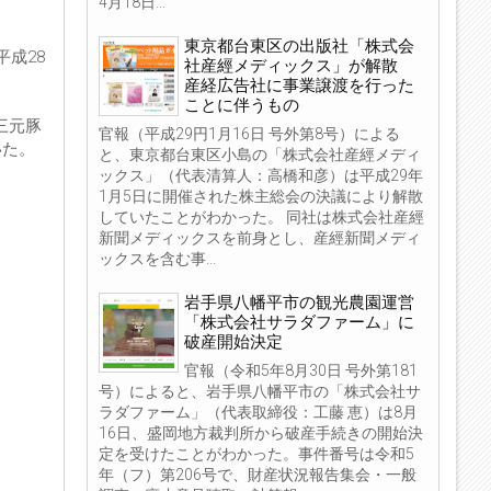
4月18日...
東京都台東区の出版社「株式会
成28
社産經メディックス」が解散
産経広告社に事業譲渡を行った
ことに伴うもの
三元豚
官報（平成29円1月16日 号外第8号）による
いた。
と、東京都台東区小島の「株式会社産經メディ
ックス」（代表清算人：高橋和彦）は平成29年
1月5日に開催された株主総会の決議により解散
していたことがわかった。 同社は株式会社産經
新聞メディックスを前身とし、産經新聞メディ
ックスを含む事...
岩手県八幡平市の観光農園運営
「株式会社サラダファーム」に
破産開始決定
官報（令和5年8月30日 号外第181
号）によると、岩手県八幡平市の「株式会社サ
ラダファーム」（代表取締役：工藤 恵）は8月
16日、盛岡地方裁判所から破産手続きの開始決
定を受けたことがわかった。事件番号は令和5
年（フ）第206号で、財産状況報告集会・一般