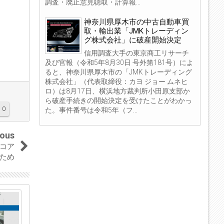
調査・廃止意見聴取・計算報...
神奈川県厚木市の中古自動車買
取・輸出業「JMKトレーディン
グ株式会社」に破産開始決定
信用調査大手の東京商工リサーチ
及び官報（令和5年8月30日 号外第181号）によ
ると、神奈川県厚木市の「JMKトレーディング
株式会社」（代表取締役：カヨ ジョー ムネヒ
ロ）は8月17日、横浜地方裁判所小田原支部か
ら破産手続きの開始決定を受けたことがわかっ
0
た。事件番号は令和5年（フ...
ious
コア
たため
04
04
Sep
Sep
2023
2023