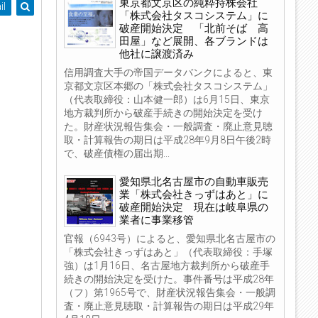
東京都文京区の純粋持株会社
il
「株式会社タスコシステム」に
破産開始決定 「北前そば 高
田屋」など展開、各ブランドは
他社に譲渡済み
信用調査大手の帝国データバンクによると、東
京都文京区本郷の「株式会社タスコシステム」
（代表取締役：山本健一郎）は6月15日、東京
地方裁判所から破産手続きの開始決定を受け
た。財産状況報告集会・一般調査・廃止意見聴
取・計算報告の期日は平成28年9月8日午後2時
で、破産債権の届出期...
愛知県北名古屋市の自動車販売
業「株式会社きっずはあと」に
破産開始決定 現在は岐阜県の
業者に事業移管
官報（6943号）によると、愛知県北名古屋市の
「株式会社きっずはあと」（代表取締役：手塚
強）は1月16日、名古屋地方裁判所から破産手
続きの開始決定を受けた。事件番号は平成28年
（フ）第1965号で、財産状況報告集会・一般調
査・廃止意見聴取・計算報告の期日は平成29年