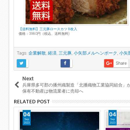
【送料無料】三元豚ロースカツ 8枚入
価格：3980円（税込、送料無料)
Tags:
企業解散
,
経済
,
三元豚
,
小矢部メルヘンポーク
,
小矢
Share
Next
兵庫県多可郡の播州織製造「北播織物工業協同組合
保有不動産は物流業者に売却へ
RELATED POST
04
04
Sep
Sep
2023
2023