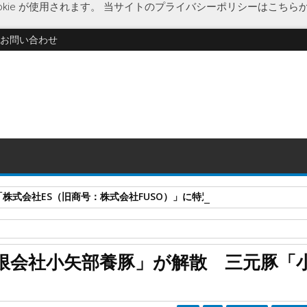
kie が使用されます。
当サイトのプライバシーポリシーはこちら
お問い合わせ
式会社ES（旧商号：株式会社FUSO）」に特別清算開始決定 事業はA-G
小矢部養豚
新村行雄
畜産業
養豚業
限会社小矢部養豚」が解散 三元豚「
元豚「小矢部メルヘンポーク」を生産