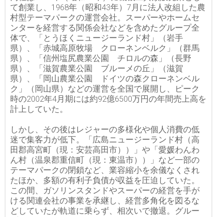
て創業し、1968年（昭和43年）7月に法人改組した農
村型テーマパークの運営会社。スーパーやホームセ
ンターを経営する関係会社などを含めたグループ全
体で、「とうほくニュージーランド村」（岩手
県）、「赤城高原牧場 クローネンベルク」（群馬
県）、「信州塩尻農業公園 チロルの森」（長野
県）、「滋賀農業公園 ブルーメの丘」（滋賀
県）、「岡山農業公園 ドイツの森クローネンベル
ク」（岡山県）などの運営を全国で展開し、ピーク
時の2002年4月期には約92億6500万円の年間売上高を
計上していた。
しかし、その後はレジャーの多様化や個人消費の低
迷で集客力が低下。「広島ニュージーランド村（高
田郡高宮町（現：安芸高田市））」や「愛媛わんわ
ん村（温泉郡重信町（現：東温市））」など一部の
テーマパークの閉鎖など、業容縮小を余儀なくされ
たほか、多額の有利子負債が収益を圧迫していた。
この間、ガソリンスタンドやスーパーの経営を手が
ける関連会社の事業を承継し、経営多角化を図るな
どしていたが軌道に乗らず、相次いで撤退。グルー