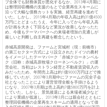
プ全体でも財務体質が悪化するなか、2013年4月期に
は整理回収機構の支援のもとで企業再生スキームに
沿って大幅な債務カットを実施、経営再建を進めて
いた。しかし、2015年4月期の年収入高は約31億4500
万円にとどまったうえ、今年に入ってから年収入高
が計画を大きく下回るなど業況が改善しなかったた
め、今後もテーマパークへの来場者増加の見通しが
厳しいと判断し自主再建を断念したという。
赤城高原開発は、ファームと宮城村（現：前橋市）
の第三セクター方式により設立されたドイツの農村
をイメージしたテーマパーク「赤城クローネンベル
ク（旧称：赤城高原牧場クローネンベルク）」の運
営会社。当初はレストラン経営と不動産賃貸収入の
みだったため、年間売上高は約1億9000万円ほどで推
移していたが、2007年3月期中にファームの完全子会
社となったことにより運営管理全般を手掛けるよう
になり、2007年3月期は売上高約7億5800万円を計上
していた。しかし、景気後退による来場者減少など
により業績が低迷し、2013年3月には親会社とともに
整理回収機構の企業再生スキームの適用となって借