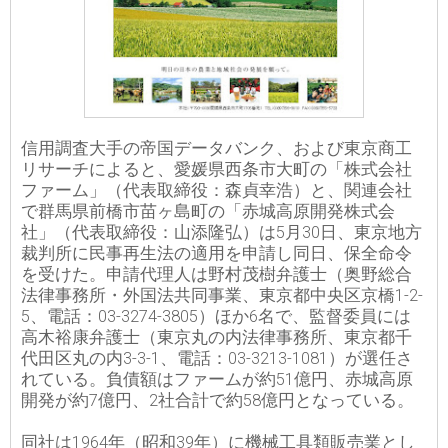
信用調査大手の帝国データバンク、および東京商工
リサーチによると、愛媛県西条市大町の「株式会社
ファーム」（代表取締役：森貞幸浩）と、関連会社
で群馬県前橋市苗ヶ島町の「赤城高原開発株式会
社」（代表取締役：山添隆弘）は5月30日、東京地方
裁判所に民事再生法の適用を申請し同日、保全命令
を受けた。申請代理人は野村茂樹弁護士（奥野総合
法律事務所・外国法共同事業、東京都中央区京橋1-2-
5、電話：03-3274-3805）ほか6名で、監督委員には
高木裕康弁護士（東京丸の内法律事務所、東京都千
代田区丸の内3-3-1、電話：03-3213-1081）が選任さ
れている。負債額はファームが約51億円、赤城高原
開発が約7億円、2社合計で約58億円となっている。
同社は1964年（昭和39年）に機械工具類販売業とし