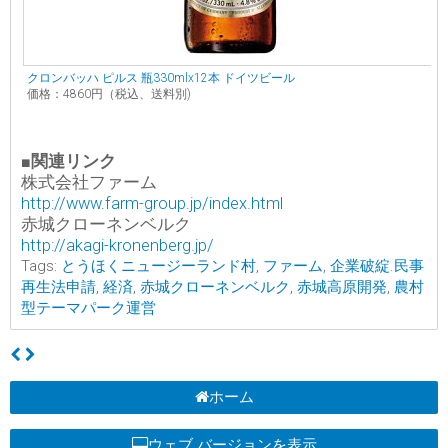
クロンバッハ ピルス 瓶330mlx12本 ドイツビール
価格：4860円（税込、送料別)
■
関連リンク
株式会社ファーム
http://www.farm-group.jp/index.html
赤城クローネンベルク
http://akagi-kronenberg.jp/
Tags:
とうほくニュージーランド村
,
ファーム
,
企業破綻.民事
再生法申請
,
経済
,
赤城クローネンベルク
,
赤城高原開発
,
農村
型テーマパーク運営
ホーム
ウェブ バージョンを表示