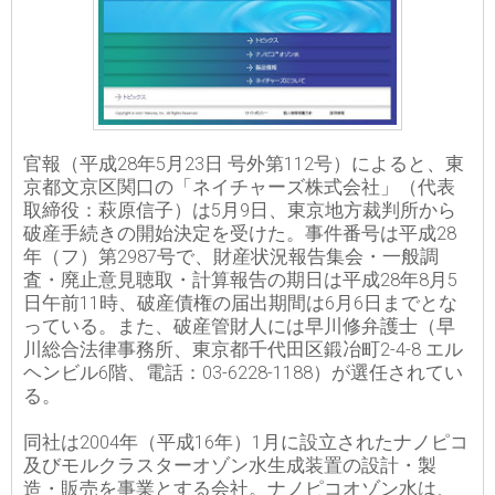
官報（平成28年5月23日 号外第112号）によると、東
京都文京区関口の「ネイチャーズ株式会社」（代表
取締役：萩原信子）は5月9日、東京地方裁判所から
破産手続きの開始決定を受けた。事件番号は平成28
年（フ）第2987号で、財産状況報告集会・一般調
査・廃止意見聴取・計算報告の期日は平成28年8月5
日午前11時、破産債権の届出期間は6月6日までとな
っている。また、破産管財人には早川修弁護士（早
川総合法律事務所、東京都千代田区鍛冶町2-4-8 エル
ヘンビル6階、電話：03-6228-1188）が選任されてい
る。
同社は2004年（平成16年）1月に設立されたナノピコ
及びモルクラスターオゾン水生成装置の設計・製
造・販売を事業とする会社。ナノピコオゾン水は、