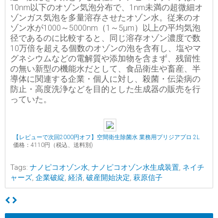
10nm以下のオゾン気泡分布で、1nm未満の超微細オ
ゾンガス気泡を多量溶存させたオゾン水。従来のオ
ゾン水が1000～5000nm（1～5μm）以上の平均気泡
径であるのに比較すると、同じ溶存オゾン濃度で数
10万倍を超える個数のオゾンの泡を含有し、塩やマ
グネシウムなどの電解質や添加物を含まず、残留性
の無い新型の機能水だとして、食品衛生や畜産、半
導体に関連する企業・個人に対し、殺菌・伝染病の
防止・高度洗浄などを目的とした生成器の販売を行
っていた。
【レビューで次回2000円オフ】空間衛生除菌水 業務用プリジアプロ 2L
価格：4110円（税込、送料別)
Tags:
ナノピコオゾン水
,
ナノピコオゾン水生成装置
,
ネイチ
ャーズ
,
企業破綻
,
経済
,
破産開始決定
,
萩原信子