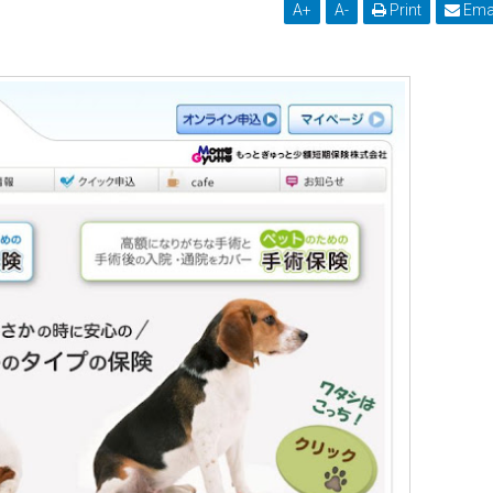
A
+
A
-
Print
Ema