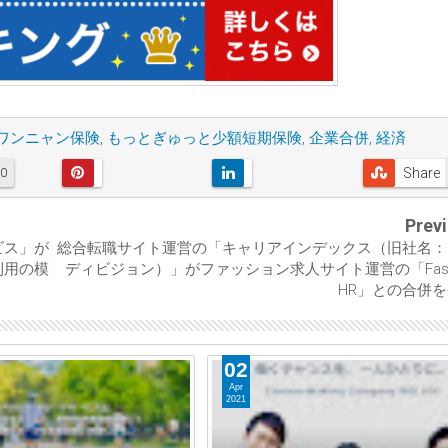
ワンニャン保険
,
もっとぎゅっと少額短期保険
,
企業合併
,
経済
Share
0
Prev
ビス」が
総合転職サイト運営の「キャリアインデックス（旧社名：
利用の模
ディビジョン）」がファッション求人サイト運営の「Fash
HR」との合併
02
Apr
2021