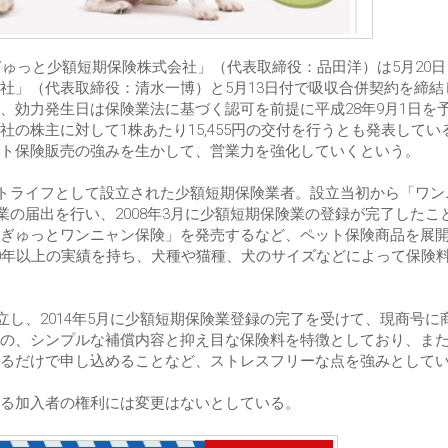
ぎゅっと少額短期保険株式会社」（代表取締役：品田洋）は5月20
社」（代表取締役：清水一博）と5月13日付で吸収合併契約を締結
、効力発生日は保険業法に基づく認可を前提に平成28年9月1日を
の株主に対して1株あたり15,455円の交付を行うとも発表してい
ト保険販売の強みを生かして、営業力を強化していくという。
ットライフとして設立された少額短期保険業者。設立当初から「ワン
業の届出を行い、2008年3月に少額短期保険業の登録が完了したこ
ぎゅっとワンニャン保険」を発売するなど、ペット保険商品を展
0年以上の実績を持ち、犬種や猫種、犬のサイズなどによって保険
立し、2014年5月に少額短期保険業登録の完了を受けて、現商号に
の、シンプルな補償内容と抑え目な保険料を特徴としており、ま
るだけで申し込めることなど、ストレスフリーな点を強みとして
いる加入者の権利には変更はないとしている。