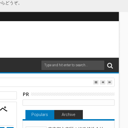
からどうぞ。
as Japanが承継
PR
ペ
Populars
Archive