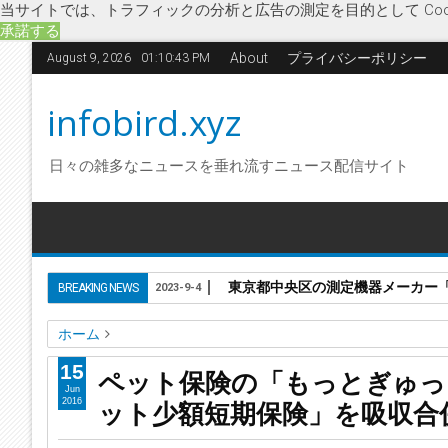
当サイトでは、トラフィックの分析と広告の測定を目的として Coo
承諾する
About
プライバシーポリシー
August 9, 2026
01:10:44 PM
infobird.xyz
日々の雑多なニュースを垂れ流すニュース配信サイト
東京都中央区の測定機器メーカー「株
BREAKING NEWS
2023-9-4
ホーム
M&A
あんしんペット少額短期保険
もっとぎゅっとワンニ
15
ペット保険の「もっとぎゅっ
ペット保険の「もっとぎゅっと少額短期保険」が同業の「あ
Jun
ット少額短期保険」を吸収合
2016