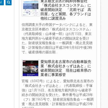
東京都文京区の純粋持株会社
il
「株式会社タスコシステム」に
破産開始決定 「北前そば 高
田屋」など展開、各ブランドは
他社に譲渡済み
信用調査大手の帝国データバンクによると、東
京都文京区本郷の「株式会社タスコシステム」
（代表取締役：山本健一郎）は6月15日、東京
地方裁判所から破産手続きの開始決定を受け
た。財産状況報告集会・一般調査・廃止意見聴
取・計算報告の期日は平成28年9月8日午後2時
で、破産債権の届出期...
愛知県北名古屋市の自動車販売
業「株式会社きっずはあと」に
破産開始決定 現在は岐阜県の
業者に事業移管
官報（6943号）によると、愛知県北名古屋市の
「株式会社きっずはあと」（代表取締役：手塚
強）は1月16日、名古屋地方裁判所から破産手
続きの開始決定を受けた。事件番号は平成28年
（フ）第1965号で、財産状況報告集会・一般調
査・廃止意見聴取・計算報告の期日は平成29年