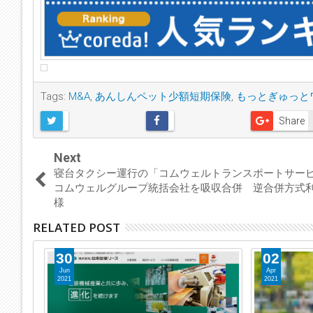
Tags:
M&A
,
あんしんペット少額短期保険
,
もっとぎゅっと
Share
Next
寝台タクシー運行の「コムウェルトランスポートサー
コムウェルグループ統括会社を吸収合併 逆合併方式
様
RELATED POST
30
02
Jun
Apr
2021
2021