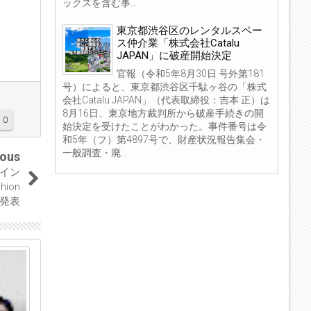
ックスを含む事...
東京都渋谷区のレンタルスペー
ス仲介業「株式会社Catalu
JAPAN」に破産開始決定
官報（令和5年8月30日 号外第181
号）によると、東京都渋谷区千駄ヶ谷の「株式
会社Catalu JAPAN」（代表取締役：吉本 正）は
8月16日、東京地方裁判所から破産手続きの開
0
始決定を受けたことがわかった。事件番号は令
和5年（フ）第4897号で、財産状況報告集会・
一般調査・廃...
ious
イン
ion
を発表
22
02
Sep
Apr
2020
2020