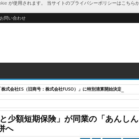
kie が使用されます。
当サイトのプライバシーポリシーはこちら
お問い合わせ
式会社ES（旧商号：株式会社FUSO）」に特別清算開始決定 事業はA-G
ャン保険
もっとぎゅっと少額短期保険
企業合併
経済
と少額短期保険」が同業の「あんしん
んしんペット少額短期保険」を吸収合併へ
併へ