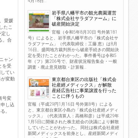
4月18日...
岩手県八幡平市の観光農園運営
「株式会社サラダファーム」に
日、愛媛
破産開始決定
したこ
官報（令和5年8月30日 号外第181
予定し
号）によると、岩手県八幡平市の「株式会社サ
る。合
ラダファーム」（代表取締役：工藤 恵）は8月
16日、盛岡地方裁判所から破産手続きの開始決
定を受けたことがわかった。事件番号は令和5
ニャン
年（フ）第206号で、財産状況報告集会・一般
とを受
調査・廃止意見聴取・計算報...
開してい
料が変動
東京都台東区の出版社「株式会
社産經メディックス」が解散
産経広告社に事業譲渡を行った
ことに伴うもの
商号変
官報（平成29円1月16日 号外第8号）による
た申し込
と、東京都台東区小島の「株式会社産經メディ
いる。
ックス」（代表清算人：高橋和彦）は平成29年
1月5日に開催された株主総会の決議により解散
していたことがわかった。 同社は株式会社産經
新聞メディックスを前身とし、産經新聞メディ