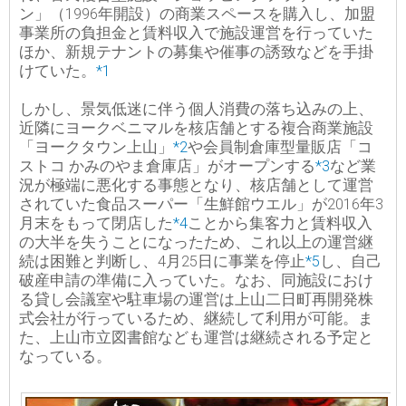
ン」（1996年開設）の商業スペースを購入し、加盟
事業所の負担金と賃料収入で施設運営を行っていた
ほか、新規テナントの募集や催事の誘致などを手掛
けていた。
*1
しかし、景気低迷に伴う個人消費の落ち込みの上、
近隣にヨークベニマルを核店舗とする複合商業施設
「ヨークタウン上山」
*2
や会員制倉庫型量販店「コ
ストコ かみのやま倉庫店」がオープンする
*3
など業
況が極端に悪化する事態となり、核店舗として運営
されていた食品スーパー「生鮮館ウエル」が2016年3
月末をもって閉店した
*4
ことから集客力と賃料収入
の大半を失うことになったため、これ以上の運営継
続は困難と判断し、4月25日に事業を停止
*5
し、自己
破産申請の準備に入っていた。なお、同施設におけ
る貸し会議室や駐車場の運営は上山二日町再開発株
式会社が行っているため、継続して利用が可能。ま
た、上山市立図書館なども運営は継続される予定と
なっている。