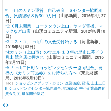
*1
:
上山のカミン運営、自己破産 Ｓセンター協同組
合、負債総額８億9000万円
（山形新聞、2016年4月27
日）
*2
:
10月末開業「ヨークタウン上山」ヤマダ電機、マ
ックなど出店
（山形コミュニティ新聞、2012年8月10
日）
*3
:
コストコ、上山店の入会受付始まる
（河北新報、
2015年6月03日）
*4
:
カミン（上山市）のウエル １３年の歴史に幕／３
月末 競合店に押され
（山形コミュニティ新聞、2016
年3月11日）
*5
:
「上山二日町ショッピングセンター協同組合」発
行の《カミン商品券》をお持ちの方へ
（東北財務
局、2016年5月13日）
Tags:
ショッピングプラザ・カミン
,
企業破綻
,
経済
,
上山二日
町ショッピングセンター協同組合
,
地域経済
,
中小企業高度化
資金制度
,
破産開始決定