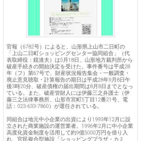
官報（6782号）によると、山形県上山市二日町の
「上山二日町ショッピングセンター協同組合」（代
表取締役：鏡達夫）は5月18日、山形地方裁判所から
破産手続きの開始決定を受けた。事件番号は平成28
年（フ）第67号で、財産状況報告集会・一般調査・
廃止意見聴取・計算報告の期日は平成28年9月8日午
後3時20分、破産債権の届出期間は8月8日までとなっ
ている。また、破産管財人には伊藤三之弁護士（伊
藤三之法律事務所、山形市宮町5丁目12番21号、電
話：023-633-7860）が選任されている。
同組合は地元中小企業の出資により1993年12月に設
立された商業施設の運営業者。1996年2月に中小企業
高度化資金制度を活用して約9億5000万円を借り入
れ、官民複合型施設「ショッピングプラザ・カミ