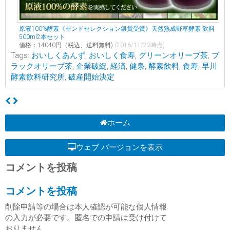
原液100%酵素《モンドセレクション銀賞受賞》天然熟成野草酵素 飲料
500ml2本セット
価格：14040円（税込、送料無料)
(2016/11/23時点)
Tags:
おいしくあんず
,
おいしく食寿
,
グリーンオリーブ茶
,
ブ
ラックオリーブ茶
,
企業破綻
,
経済
,
健泉
,
酵素飲料
,
食寿
,
早川
酵素飲料研究所
,
破産開始決定
ホーム
ウェブ バージョンを表示
コメントを投稿
コメントを投稿
削除申請等の場合は本人確認が可能な個人情報
の入力が必要です。匿名での申請は受け付けて
おりません。