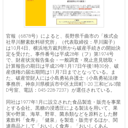
官報（6878号）によると、長野県千曲市の「株式会
社早川酵素飲料研究所」（代表取締役：早川園子）
は10月4日、横浜地方裁判所から破産手続きの開始決
定を受けた。事件番号は平成28年（フ）第1974号
で、財産状況報告集会・一般調査・廃止意見聴取・
計算報告の期日は平成29年1月17日午後1時30分、破
産債権の届出期間は11月7日までとなっている。ま
た、破産管財人には小島勇祐弁護士（小島勇祐法律
事務所、神奈川県横浜市中区太田町1-20 三和ビル3階
D号室、電話：045-228-7237）が選任されている。
同社は1977年1月に設立された食品製造・販売を事業
とする会社。黒糖の浸透圧による製法を用いて、果
実や野菜、海草、野草、菌糸類などを原料とした酵
素飲料「食寿」「健泉」を製造・販売するほか、関
連商品として「おいしく食寿」「おいしくあん