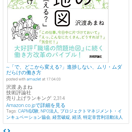
~「で、どこから変える?」進捗しない、ムリ・ムダ
だらけの働き方
posted with
amazlet
at 17.04.03
沢渡 あまね
技術評論社
売り上げランキング: 2,314
Amazon.co.jpで詳細を見る
Tags:
CAPM試験
,
NPO法人
,
プロジェクトマネジメント・イ
ンキュベーション協会
,
経営破綻
,
経済
,
特定非営利活動法人