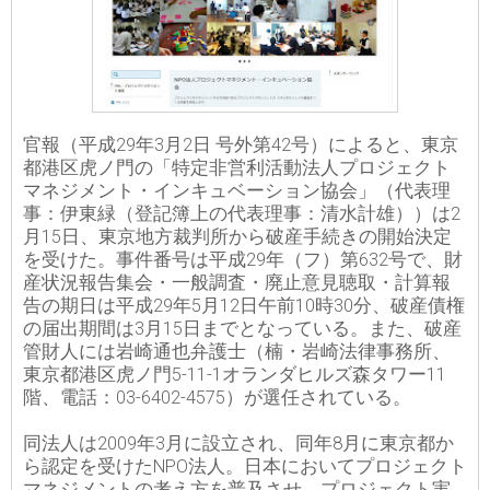
官報（平成29年3月2日 号外第42号）によると、東京
都港区虎ノ門の「特定非営利活動法人プロジェクト
マネジメント・インキュベーション協会」（代表理
事：伊東緑（登記簿上の代表理事：清水計雄））は2
月15日、東京地方裁判所から破産手続きの開始決定
を受けた。事件番号は平成29年（フ）第632号で、財
産状況報告集会・一般調査・廃止意見聴取・計算報
告の期日は平成29年5月12日午前10時30分、破産債権
の届出期間は3月15日までとなっている。また、破産
管財人には岩崎通也弁護士（楠・岩崎法律事務所、
東京都港区虎ノ門5-11-1オランダヒルズ森タワー11
階、電話：03-6402-4575）が選任されている。
同法人は2009年3月に設立され、同年8月に東京都か
ら認定を受けたNPO法人。日本においてプロジェクト
マネジメントの考え方を普及させ、プロジェクト実