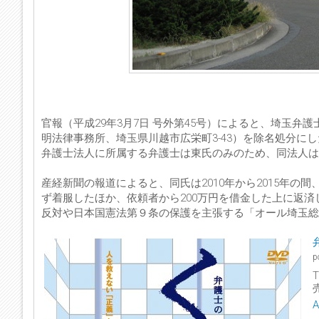
官報（平成29年3月7日 号外第45号）によると、埼玉弁
明法律事務所、埼玉県川越市広栄町3-43）を除名処分
弁護士法人に所属する弁護士は東氏のみのため、同法人
産経新聞の報道によると、同氏は2010年から2015年の
ず着服したほか、依頼者から200万円を借金した上に返
反対や日本国憲法第９条の保護を主張する「オール埼玉総
p
T