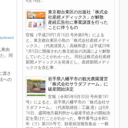
4月18日...
東京都台東区の出版社「株式会
社産經メディックス」が解散
産経広告社に事業譲渡を行った
ことに伴うもの
官報（平成29円1月16日 号外第8号）による
by Ebiebi2
と、東京都台東区小島の「株式会社産經メディ
ックス」（代表清算人：高橋和彦）は平成29年
人東由
1月5日に開催された株主総会の決議により解散
また、同
していたことがわかった。 同社は株式会社産經
新聞メディックスを前身とし、産經新聞メディ
ックスを含む事...
に渡さ
岩手県八幡平市の観光農園運営
法への
「株式会社サラダファーム」に
破産開始決定
官報（令和5年8月30日 号外第181
号）によると、岩手県八幡平市の「株式会社サ
ラダファーム」（代表取締役：工藤 恵）は8月
16日、盛岡地方裁判所から破産手続きの開始決
定を受けたことがわかった。事件番号は令和5
年（フ）第206号で、財産状況報告集会・一般