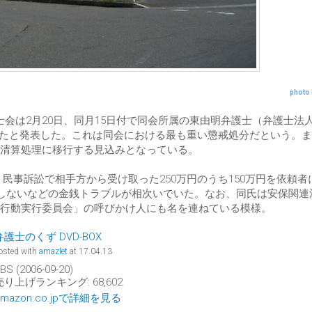
photo 
護士会は2月20日、同月15日付で同会所属の東由明弁護士（弁護士法
にしたと発表した。これは同会における最も重い懲戒処分だという。
は清算処理に移行する見込みとなっている。
間、民事訴訟で相手方から受け取った250万円のうち150万円を依頼者
済しないなどの金銭トラブルが相次いでいた。なお、同氏は安保関連
行動実行委員会」の呼びかけ人にも名を連ねている模様。
弁護士のくず DVD-BOX
osted with
amazlet
at 17.04.13
BS (2006-09-20)
売り上げランキング: 68,602
Amazon.co.jpで詳細を見る