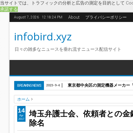
当サイトでは、トラフィックの分析と広告の測定を目的として Coo
承諾する
About
プライバシーポリシー
August 7, 2026
12:18:25 PM
infobird.xyz
日々の雑多なニュースを垂れ流すニュース配信サイト
東京都中央区の測定機器メーカー「株
BREAKING NEWS
2023-9-4
ホーム
オール埼玉総行動
金銭トラブル
埼玉弁護士会
社会
除
14
埼玉弁護士会、依頼者との金
埼玉弁護士会、依頼者との金銭トラブルが相次いでいた東由
Apr
除名
2017