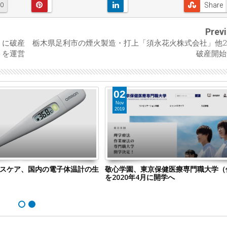
Share
0
Prev
」に破産
栃木県足利市の煙火製造・打上「須永花火株式会社」他2
トを運営
破産開始
02
Nov
2019
ルスケア、国内の電子体温計の生
敬心学園、東京保健医療専門職大学（
を2020年4月に開学へ