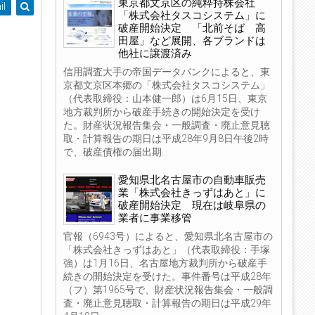
東京都文京区の純粋持株会社
il
「株式会社タスコシステム」に
破産開始決定 「北前そば 高
田屋」など展開、各ブランドは
他社に譲渡済み
信用調査大手の帝国データバンクによると、東
京都文京区本郷の「株式会社タスコシステム」
（代表取締役：山本健一郎）は6月15日、東京
地方裁判所から破産手続きの開始決定を受け
た。財産状況報告集会・一般調査・廃止意見聴
取・計算報告の期日は平成28年9月8日午後2時
で、破産債権の届出期...
愛知県北名古屋市の自動車販売
業「株式会社きっずはあと」に
破産開始決定 現在は岐阜県の
業者に事業移管
官報（6943号）によると、愛知県北名古屋市の
「株式会社きっずはあと」（代表取締役：手塚
強）は1月16日、名古屋地方裁判所から破産手
続きの開始決定を受けた。事件番号は平成28年
（フ）第1965号で、財産状況報告集会・一般調
査・廃止意見聴取・計算報告の期日は平成29年