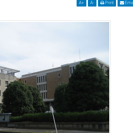
A
+
A
-
Print
Ema