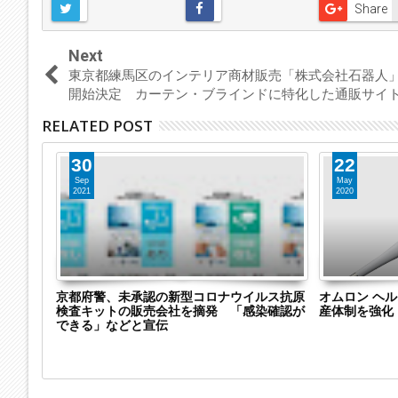
Share
Next
東京都練馬区のインテリア商材販売「株式会社石器人
開始決定 カーテン・ブラインドに特化した通販サイ
RELATED POST
30
22
Sep
May
2021
2020
運送業
京都府警、未承認の新型コロナウイルス抗原
オムロン ヘ
 楽天モ
検査キットの販売会社を摘発 「感染確認が
産体制を強化
ジステッ
できる」などと宣伝