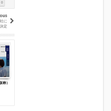
0
ious
社に
決定
02
03
Jul
Apr
2019
2019
仮称）
福岡県弁護士会、資格を有していない職員に
東京都千代田
弁護士業務をさせた弁護士に退去命令
谷法律事務所
が東京弁護士