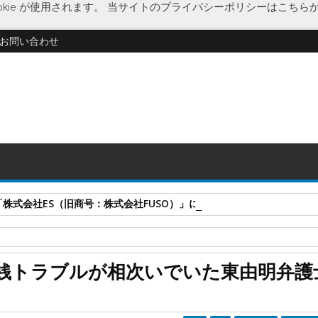
kie が使用されます。
当サイトのプライバシーポリシーはこちら
お問い合わせ
式会社ES（旧商号：株式会社FUSO）」に特別清算開始決定 事業はA-G
名
懲戒処分公告
東由明
弁護士
弁護士法人東由明法律事務所
銭トラブルが相次いでいた東由明弁護
明弁護士を除名