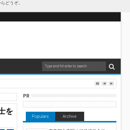
からどうぞ。
as Japanが承継
PR
士を
Populars
Archive