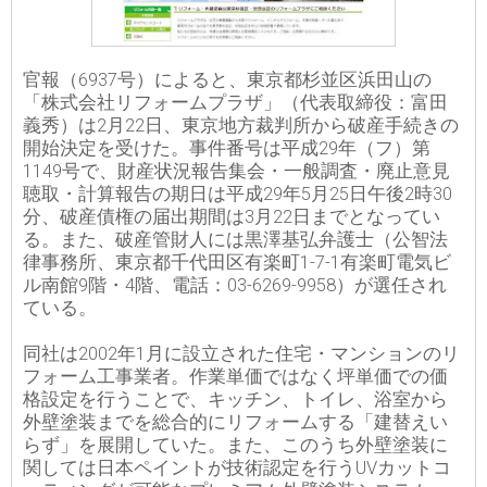
官報（6937号）によると、東京都杉並区浜田山の
「株式会社リフォームプラザ」（代表取締役：富田
義秀）は2月22日、東京地方裁判所から破産手続きの
開始決定を受けた。事件番号は平成29年（フ）第
1149号で、財産状況報告集会・一般調査・廃止意見
聴取・計算報告の期日は平成29年5月25日午後2時30
分、破産債権の届出期間は3月22日までとなってい
る。また、破産管財人には黒澤基弘弁護士（公智法
律事務所、東京都千代田区有楽町1-7-1有楽町電気ビ
ル南館9階・4階、電話：03-6269-9958）が選任され
ている。
同社は2002年1月に設立された住宅・マンションのリ
フォーム工事業者。作業単価ではなく坪単価での価
格設定を行うことで、キッチン、トイレ、浴室から
外壁塗装までを総合的にリフォームする「建替えい
らず」を展開していた。また、このうち外壁塗装に
関しては日本ペイントが技術認定を行うUVカットコ