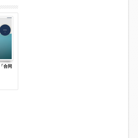
27
31
Aug
Jul
2023
2016
「合同
岡山県玉野市の通信販売業「エイトジャパン
大阪府茨木市
株式会社」に破産開始決定 「CyberShop
託開発「株式
アフィリエイト」など展開
停止