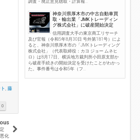
調査・廃止意見聴取・計算報...
神奈川県厚木市の中古自動車買
取・輸出業「JMKトレーディン
グ株式会社」に破産開始決定
信用調査大手の東京商工リサーチ
及び官報（令和5年8月30日 号外第181号）によ
ると、神奈川県厚木市の「JMKトレーディング
株式会社」（代表取締役：カヨ ジョー ムネヒ
ロ）は8月17日、横浜地方裁判所小田原支部か
ら破産手続きの開始決定を受けたことがわかっ
た。事件番号は令和5年（フ...
ント
,
藤
0
ious
決定
悪化