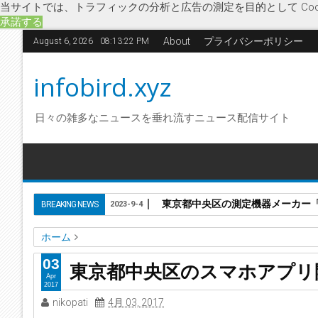
当サイトでは、トラフィックの分析と広告の測定を目的として Coo
承諾する
About
プライバシーポリシー
August 6, 2026
08:13:23 PM
infobird.xyz
日々の雑多なニュースを垂れ流すニュース配信サイト
東京都中央区の測定機器メーカー「株
BREAKING NEWS
2023-9-4
ホーム
Bookドリル
IT関連・ソフトウェア
スマートフォン向けア
03
東京都中央区のスマホアプリ
藤山勇司
破産開始決定
東京都中央区のスマホアプリ開発
Apr
2017
nikopati
4月 03, 2017