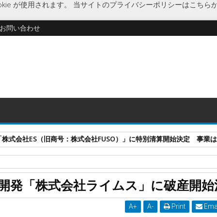
kie が使用されます。
当サイトのプライバシーポリシーはこちら
お問い合わせ
式会社ES（旧商号：株式会社FUSO）」に特別清算開始決定 事業はA-G
プリ開発
ライムス
企業破綻
経済
出版
著述家のマネジメント
開発「株式会社ライムス」に破産開始
「株式会社ライムス」に破産開始決定
A
+
A
-
Print
Ema