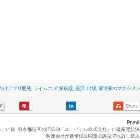
向けアプリ開発
,
ライムス
,
企業破綻
,
経済
,
出版
,
著述家のマネジメ
Share
0
Prev
ル」に破
東京都港区の洋紙卸「ユーピテル株式会社」に破産開始
関連会社が連帯保証関連の訴訟で敗訴し信用