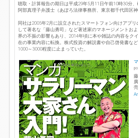
聴取・計算報告の期日は平成29年5月11日午前10時30
阿部真理子弁護士（あぽろ法律事務所、東京都千代田区神田司町2
同社は2005年2月に設立されたスマートフォン向けアプ
して著名な「藤山勇司」など著述家のマネージメントおよ
界の不振の影響もあり、2014年頃に本や雑誌の内容をク
在の事業内容に転換。株式投資の解説書や自己啓発書など
1000～3000程度に止まっていた。
po
藤
売
A