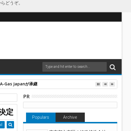
からどうぞ。
as Japanが承継
PR
決定
Populars
Archive
il