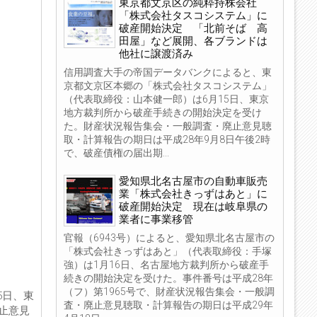
東京都文京区の純粋持株会社
「株式会社タスコシステム」に
破産開始決定 「北前そば 高
田屋」など展開、各ブランドは
他社に譲渡済み
信用調査大手の帝国データバンクによると、東
京都文京区本郷の「株式会社タスコシステム」
（代表取締役：山本健一郎）は6月15日、東京
地方裁判所から破産手続きの開始決定を受け
た。財産状況報告集会・一般調査・廃止意見聴
取・計算報告の期日は平成28年9月8日午後2時
で、破産債権の届出期...
愛知県北名古屋市の自動車販売
業「株式会社きっずはあと」に
破産開始決定 現在は岐阜県の
業者に事業移管
官報（6943号）によると、愛知県北名古屋市の
「株式会社きっずはあと」（代表取締役：手塚
強）は1月16日、名古屋地方裁判所から破産手
続きの開始決定を受けた。事件番号は平成28年
（フ）第1965号で、財産状況報告集会・一般調
5日、東
査・廃止意見聴取・計算報告の期日は平成29年
止意見