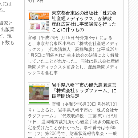
4月18日...
人には
る。
東京都台東区の出版社「株式会
社産經メディックス」が解散
資家と
産経広告社に事業譲渡を行った
ことに伴うもの
、出版業
ど、現
官報（平成29円1月16日 号外第8号）による
ード数も
と、東京都台東区小島の「株式会社産經メディ
ックス」（代表清算人：高橋和彦）は平成29年
1月5日に開催された株主総会の決議により解散
していたことがわかった。 同社は株式会社産經
新聞メディックスを前身とし、産經新聞メディ
ックスを含む事...
岩手県八幡平市の観光農園運営
「株式会社サラダファーム」に
破産開始決定
官報（令和5年8月30日 号外第181
号）によると、岩手県八幡平市の「株式会社サ
ラダファーム」（代表取締役：工藤 恵）は8月
16日、盛岡地方裁判所から破産手続きの開始決
定を受けたことがわかった。事件番号は令和5
年（フ）第206号で、財産状況報告集会・一般