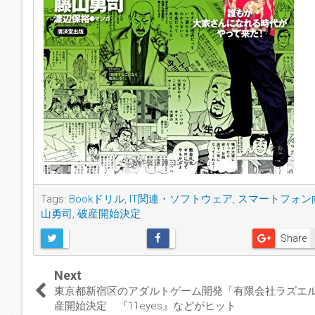
Tags:
Bookドリル
,
IT関連・ソフトウェア
,
スマートフォン
山勇司
,
破産開始決定
Share
Next
東京都新宿区のアダルトゲーム開発「有限会社ラズエ
産開始決定 『11eyes』などがヒット