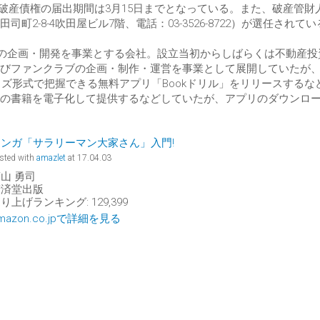
分、破産債権の届出期間は3月15日までとなっている。また、破産管財
-8-4吹田屋ビル7階、電話：03-3526-8722）が選任されてい
リの企画・開発を事業とする会社。設立当初からしばらくは不動産投
びファンクラブの企画・制作・運営を事業として展開していたが
イズ形式で把握できる無料アプリ「Bookドリル」をリリースするな
の書籍を電子化して提供するなどしていたが、アプリのダウンロ
マンガ「サラリーマン大家さん」入門!
sted with
amazlet
at 17.04.03
山 勇司
廣済堂出版
り上げランキング: 129,399
mazon.co.jpで詳細を見る