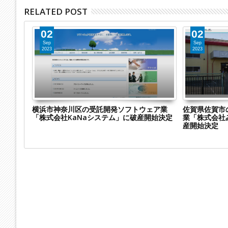
RELATED POST
02
02
Sep
Sep
2023
2023
ング教育
横浜市神奈川区の受託開発ソフトウェア業
佐賀県佐賀市
式会社」
「株式会社KaNaシステム」に破産開始決定
業「株式会社
産開始決定