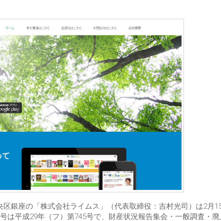
中央区銀座の「株式会社ライムス」（代表取締役：吉村光司）は2月1
は平成29年（フ）第745号で、財産状況報告集会・一般調査・廃