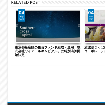
RELATED POST
04
04
Sep
Sep
2023
2023
株式会社
東京都新宿区の投資ファンド組成・運用「株
茨城県つくば
特別清算
式会社ワイアールキャピタル」に特別清算開
コーポレーシ
継
始決定