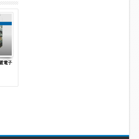
04
04
Sep
Sep
2023
2023
置電子
長崎県長崎市の菓子製造・販売「株式会社澤
京都市下京区
乃屋」に破産開始決定 手焼きカステラの製
Hirarintei 
造・販売に特化
始決定