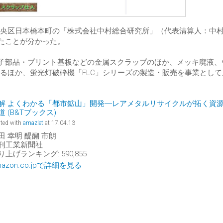
京都中央区日本橋本町の「株式会社中村総合研究所」（代表清算人：中
いたことが分かった。
電子部品・プリント基板などの金属スクラップのほか、メッキ廃液、
るほか、蛍光灯破砕機「FLC」シリーズの製造・販売を事業として
解 よくわかる「都市鉱山」開発―レアメタルリサイクルが拓く資
道 (B&Tブックス)
ted with
amazlet
at 17.04.13
田 幸明 醍醐 市朗
刊工業新聞社
り上げランキング: 590,855
mazon.co.jpで詳細を見る