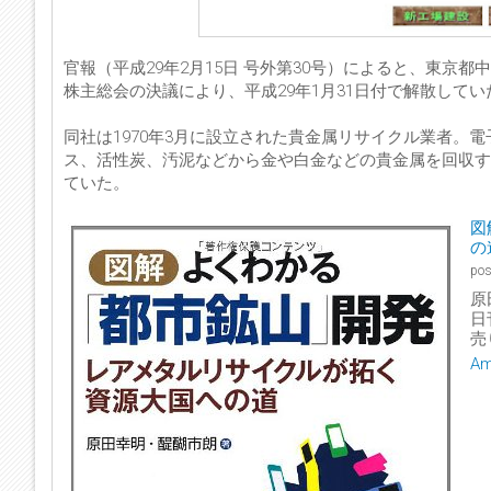
官報（平成29年2月15日 号外第30号）によると、東
株主総会の決議により、平成29年1月31日付で解散して
同社は1970年3月に設立された貴金属リサイクル業者。
ス、活性炭、汚泥などから金や白金などの貴金属を回収す
ていた。
図
の
pos
原
日
売
A