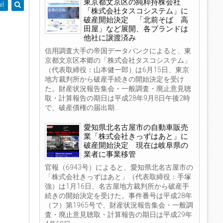
東京都文京区の純粋持株会社
il
「株式会社タスコシステム」に
破産開始決定 「北前そば 高
田屋」など展開、各ブランドは
他社に譲渡済み
信用調査大手の帝国データバンクによると、東
京都文京区本郷の「株式会社タスコシステム」
（代表取締役：山本健一郎）は6月15日、東京
地方裁判所から破産手続きの開始決定を受け
た。財産状況報告集会・一般調査・廃止意見聴
取・計算報告の期日は平成28年9月8日午後2時
で、破産債権の届出期...
愛知県北名古屋市の自動車販売
業「株式会社きっずはあと」に
破産開始決定 現在は岐阜県の
業者に事業移管
官報（6943号）によると、愛知県北名古屋市の
「株式会社きっずはあと」（代表取締役：手塚
強）は1月16日、名古屋地方裁判所から破産手
続きの開始決定を受けた。事件番号は平成28年
（フ）第1965号で、財産状況報告集会・一般調
査・廃止意見聴取・計算報告の期日は平成29年