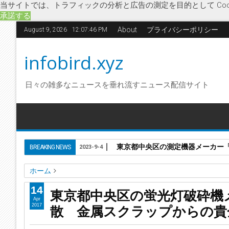
当サイトでは、トラフィックの分析と広告の測定を目的として Coo
承諾する
About
プライバシーポリシー
August 9, 2026
12:07:47 PM
infobird.xyz
日々の雑多なニュースを垂れ流すニュース配信サイト
東京都中央区の測定機器メーカー「株
BREAKING NEWS
2023-9-4
ホーム
企業解散
貴金属リサイクル
経済
蛍光灯破砕機
再資源
14
東京都中央区の蛍光灯破砕機
東京都中央区の蛍光灯破砕機メーカー「株式会社中村総合研
Apr
散 金属スクラップからの貴
2017