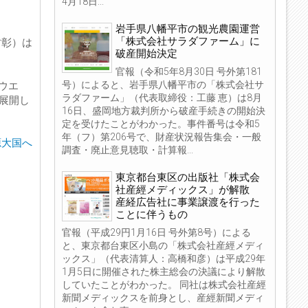
4月18日...
岩手県八幡平市の観光農園運営
「株式会社サラダファーム」に
村彰）は
破産開始決定
官報（令和5年8月30日 号外第181
号）によると、岩手県八幡平市の「株式会社サ
ウエ
ラダファーム」（代表取締役：工藤 恵）は8月
展開し
16日、盛岡地方裁判所から破産手続きの開始決
定を受けたことがわかった。事件番号は令和5
年（フ）第206号で、財産状況報告集会・一般
源大国へ
調査・廃止意見聴取・計算報...
東京都台東区の出版社「株式会
社産經メディックス」が解散
産経広告社に事業譲渡を行った
ことに伴うもの
官報（平成29円1月16日 号外第8号）による
と、東京都台東区小島の「株式会社産經メディ
ックス」（代表清算人：高橋和彦）は平成29年
1月5日に開催された株主総会の決議により解散
していたことがわかった。 同社は株式会社産經
新聞メディックスを前身とし、産經新聞メディ