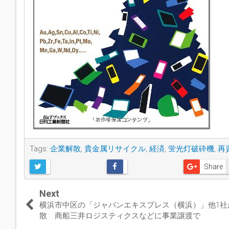
Tags:
企業解散
,
貴金属リサイクル
,
経済
,
蛍光灯破砕機
,
再
Share
Next
横浜市中区の「ジャパンエキスプレス（横浜）」他1社
散 商船三井ロジスティクスなどに事業譲渡で