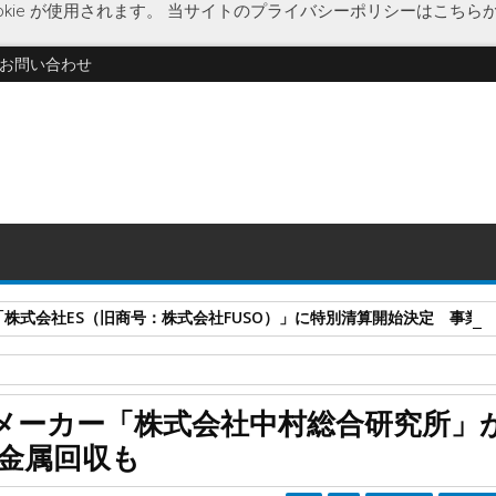
kie が使用されます。
当サイトのプライバシーポリシーはこちら
お問い合わせ
式会社ES（旧商号：株式会社FUSO）」に特別清算開始決定 事業はA-G
化事業
中村総合研究所
メーカー「株式会社中村総合研究所」
究所」が解散 金属スクラップからの貴金属回収も
金属回収も