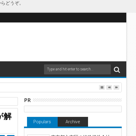
からどうぞ。
as Japanが承継
PR
が解
Populars
Archive