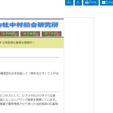
A
+
A
-
Print
Ema