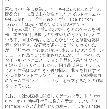
同社は2001年に創業し、2003年に法人化したゲーム
開発会社。18歳以上を対象としたアダルトゲームを
中心に制作し、『青と蒼のしずく -a calling from
tears-』『3days ～満ちてゆく刻の彼方で～』
『11eyes -罪と罰と贖いの少女-』などのゲームを制
作。業界的には学園ものや純愛ものなどが好まれて
いる中、同社の作品はどちらかというと陰鬱な雰囲
気やグロテスクな表現が多いことで知られていた
が、『11eyes -罪と罰と贖いの少女-』についてはコン
シューマ作品として移植されたほか、『11eyes』の
タイトルでTVアニメーション作品化を果たすなど、
好評を博していた。しかし、同作品以降にリリース
された作品は売れ行きが伸び悩み、状況を打破すべ
く低価格ソフトブランド「Lass Lunatic」や純愛傾向
のゲームブランド「Lass Pixy」を設立するなどの施策
を行っていた。
なお、同社の破綻に関連してゲームブランド「Lass
Pixy」が2017年4月28日に発売を予定していた『Pure
Marriage ～赤い糸物語 セリカ編～』『Pure Marriage