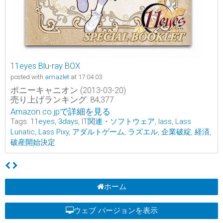
11eyes Blu-ray BOX
posted with
amazlet
at 17.04.03
ポニーキャニオン (2013-03-20)
売り上げランキング: 84,377
Amazon.co.jpで詳細を見る
Tags:
11eyes
,
3days
,
IT関連・ソフトウェア
,
lass
,
Lass
Lunatic
,
Lass Pixy
,
アダルトゲーム
,
ラズエル
,
企業破綻
,
経済
,
破産開始決定
ホーム
ウェブ バージョンを表示