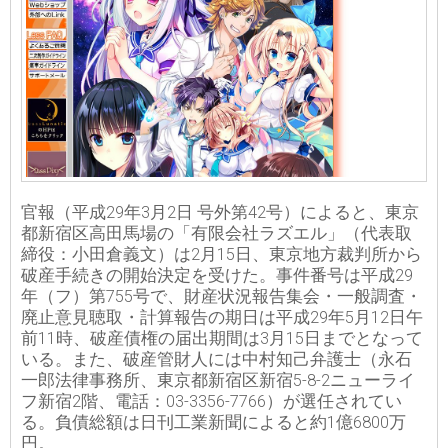
官報（平成29年3月2日 号外第42号）によると、東京
都新宿区高田馬場の「有限会社ラズエル」（代表取
締役：小田倉義文）は2月15日、東京地方裁判所から
破産手続きの開始決定を受けた。事件番号は平成29
年（フ）第755号で、財産状況報告集会・一般調査・
廃止意見聴取・計算報告の期日は平成29年5月12日午
前11時、破産債権の届出期間は3月15日までとなって
いる。また、破産管財人には中村知己弁護士（永石
一郎法律事務所、東京都新宿区新宿5-8-2ニューライ
フ新宿2階、電話：03-3356-7766）が選任されてい
る。負債総額は日刊工業新聞によると約1億6800万
円。