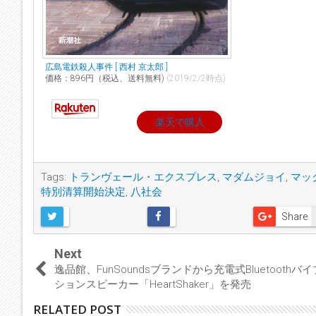
広島電鉄殺人事件 [ 西村 京太郎 ]
価格：896円（税込、送料無料)
(2019/2/2時点)
楽天で購入
Tags:
トランヴェール・エクスプレス
,
マダムジョイ
,
マッ
特別清算開始決定
,
八社会
Share
Next
逸品館、FunSoundsブランドから充電式Bluetoothバ
ションスピーカー「HeartShaker」を発売
RELATED POST