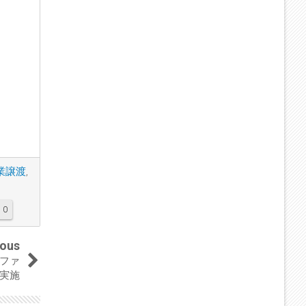
業譲渡
,
0
ious
でファ
実施