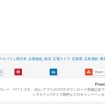
クスバリュ西日本
,
企業破綻
,
経済
,
広電ストア
,
広島県
,
広島電鉄
,
事
Share
0
Prev
イブレー
NTTドコモ、d払いアプリの200万ダウンロード突破記念
ミマカフェSサイズ無料などのキャンペーンを