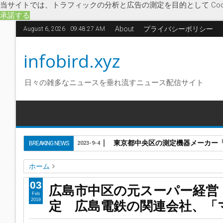
当サイトでは、トラフィックの分析と広告の測定を目的として Coo
承諾する
About
プライバシーポリシー
August 6, 2026
09:48:27 AM
infobird.xyz
日々の雑多なニュースを垂れ流すニュース配信サイト
東京都中央区の測定機器メーカー「株
BREAKING NEWS
2023-9-4
ホーム
トランヴェール・エクスプレス
マダムジョイ
マックスバ
03
広島市中区の元スーパー経営
特別清算開始決定
八社会
Feb
定 広島電鉄の関連会社、「
2019
広島市中区の元スーパー経営「株式会社広電ストア」に特別