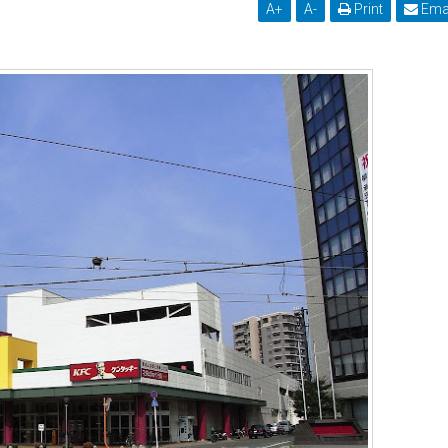
A
+
A
-
Print
Ema