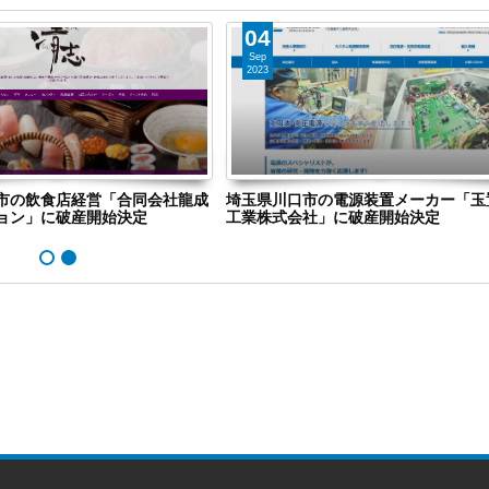
04
Sep
2023
市の飲食店経営「合同会社龍成
埼玉県川口市の電源装置メーカー「玉
ョン」に破産開始決定
工業株式会社」に破産開始決定