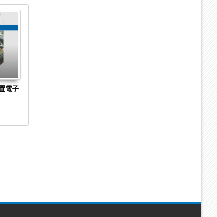
04
04
Sep
Sep
2023
2023
置電子
長崎県長崎市の菓子製造・販売「株式会社澤
京都市下京区
乃屋」に破産開始決定 手焼きカステラの製
Hirarintei 
造・販売に特化
始決定