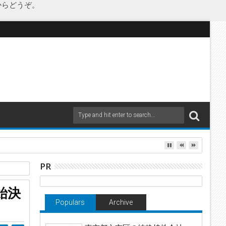
からどうぞ。
as Japanが承継
PR
渡
始決
Populars
Archive