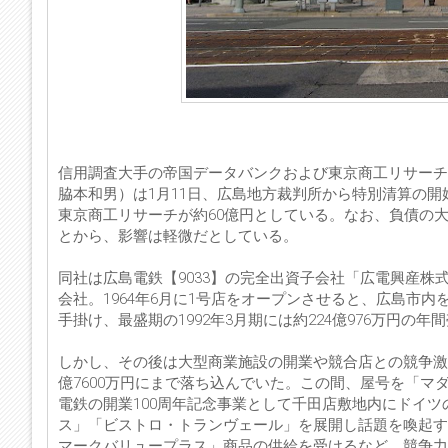
信用調査大手の帝国データバンクおよび東京商工リサーチ
脇本和男）は1月11日、広島地方裁判所から特別清算の開
東京商工リサーチが約60億円としている。なお、負債の
とから、影響は軽微だとしている。
同社は広島電鉄【9033】の完全出資子会社「広電興産株
会社。1964年6月に1号店をオープンさせると、広島市
手掛け、最盛期の1992年3月期には約224億976万円の
しかし、その後は大型商業施設の開業や競合店との競争激化
億7600万円にまで落ち込んでいた。この間、屋号を「
電鉄の開業100周年記念事業として千田店敷地内にドイ
ス」「ビストロ・トランヴェール」を展開し話題を喚起す
マークバリュープラス」商品の供給を受けるなど、競争力