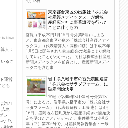
4月18日...
東京都台東区の出版社「株式会
社産經メディックス」が解散
産経広告社に事業譲渡を行った
ことに伴うもの
官報（平成29円1月16日 号外第8号）による
n by Taisyo
と、東京都台東区小島の「株式会社産經メディ
ックス」（代表清算人：高橋和彦）は平成29年
清算人：
1月5日に開催された株主総会の決議により解散
していたことがわかった。 同社は株式会社産經
ているこ
新聞メディックスを前身とし、産經新聞メディ
ックスを含む事...
岩手県八幡平市の観光農園運営
ット運営
「株式会社サラダファーム」に
なども
破産開始決定
官報（令和5年8月30日 号外第181
号）によると、岩手県八幡平市の「株式会社サ
は約71
ラダファーム」（代表取締役：工藤 恵）は8月
、広島
16日、盛岡地方裁判所から破産手続きの開始決
プレ
定を受けたことがわかった。事件番号は令和5
V「V
年（フ）第206号で、財産状況報告集会・一般
たが抜本