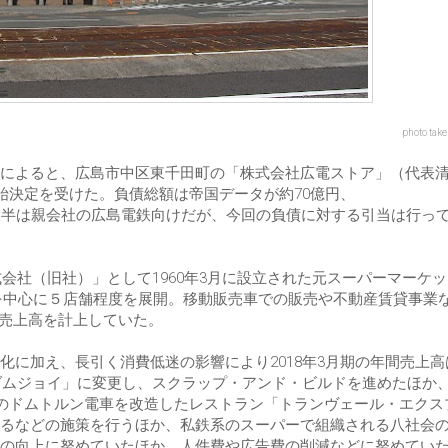
photo take
によると、広島市中区東千田町の「株式会社広電ストア」（代表
始決定を受けた。負債総額は帝国データが約70億円、
大半は親会社の広島電鉄向けだが、今回の負債に対する引当は行っ
式会社（旧社）」として1960年3月に設立された元スーパーマーケ
内を中心に５店舗程度を展開。移動販売車での販売や不動産賃貸事業
年間売上高を計上していた。
に加え、長引く消費低迷の影響により2018年3月期の年間売上高
マダムジョイ」に変更し、スクラップ・アンド・ビルドを進めたほか
ツのドムトルン電車を改造したレストラン「トランヴェール・エクス
るなどの施策を行うほか、私鉄系のスーパーで組織される八社会のP
の向上に努めていたほか、人件費や広告費の削減などに努めてい