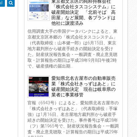
東京都文京区の純粋持株会社
il
「株式会社タスコシステム」に
破産開始決定 「北前そば 高
田屋」など展開、各ブランドは
他社に譲渡済み
信用調査大手の帝国データバンクによると、東
京都文京区本郷の「株式会社タスコシステム」
（代表取締役：山本健一郎）は6月15日、東京
地方裁判所から破産手続きの開始決定を受け
た。財産状況報告集会・一般調査・廃止意見聴
取・計算報告の期日は平成28年9月8日午後2時
で、破産債権の届出期...
愛知県北名古屋市の自動車販売
業「株式会社きっずはあと」に
破産開始決定 現在は岐阜県の
業者に事業移管
官報（6943号）によると、愛知県北名古屋市の
「株式会社きっずはあと」（代表取締役：手塚
強）は1月16日、名古屋地方裁判所から破産手
続きの開始決定を受けた。事件番号は平成28年
（フ）第1965号で、財産状況報告集会・一般調
査・廃止意見聴取・計算報告の期日は平成29年