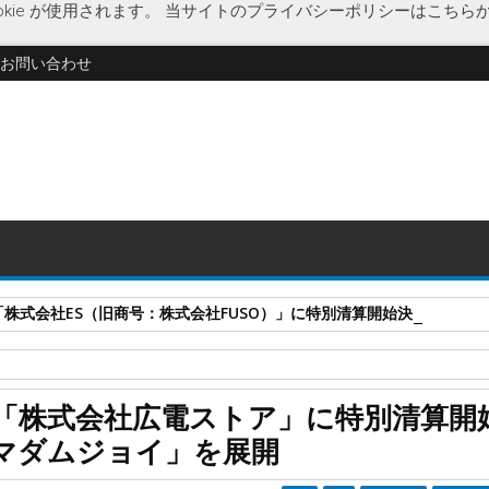
kie が使用されます。
当サイトのプライバシーポリシーはこちら
お問い合わせ
式会社ES（旧商号：株式会社FUSO）」に特別清算開始決定 事業はA-G
リュ西日本
企業破綻
経済
広電ストア
広島県
広島電鉄
事業譲
「株式会社広電ストア」に特別清算開
マダムジョイ」を展開
清算開始決定 広島電鉄の関連会社、「マダムジョイ」を展開