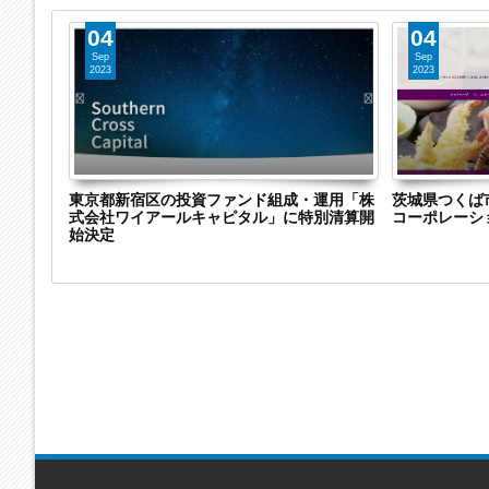
04
04
Sep
Sep
2023
2023
株式会社
東京都新宿区の投資ファンド組成・運用「株
茨城県つくば
特別清算
式会社ワイアールキャピタル」に特別清算開
コーポレーシ
継
始決定