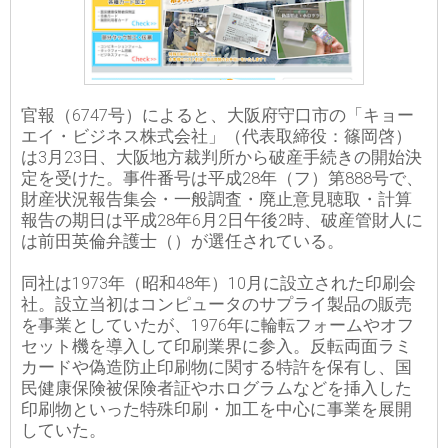
官報（6747号）によると、大阪府守口市の「キョー
エイ・ビジネス株式会社」（代表取締役：篠岡啓）
は3月23日、大阪地方裁判所から破産手続きの開始決
定を受けた。事件番号は平成28年（フ）第888号で、
財産状況報告集会・一般調査・廃止意見聴取・計算
報告の期日は平成28年6月2日午後2時、破産管財人に
は前田英倫弁護士（）が選任されている。
同社は1973年（昭和48年）10月に設立された印刷会
社。設立当初はコンピュータのサプライ製品の販売
を事業としていたが、1976年に輪転フォームやオフ
セット機を導入して印刷業界に参入。反転両面ラミ
カードや偽造防止印刷物に関する特許を保有し、国
民健康保険被保険者証やホログラムなどを挿入した
印刷物といった特殊印刷・加工を中心に事業を展開
していた。