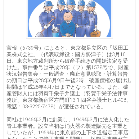
官報（6739号）によると、東京都足立区の「坂田工
業株式会社」（代表取締役：國方勢津子）は3月10
日、東京地方裁判所から破産手続きの開始決定を受
けた。事件番号は平成28年（フ）第1578号で、財産
状況報告集会・一般調査・廃止意見聴取・計算報告
の期日は平成28年6月9日午後3時、破産債権の届け出
期間は平成28年4月7日までとなっている。また、破
産管財人には羽賀千栄子弁護士（羽賀千栄子法律事
務所、東京都新宿区左門町13-1 四谷弁護士ビル408、
電話：03-3225-7478）が選任されている。
同社は1946年3月に創業し、1949年3月に法人化した
管工事業者。設立当初は消火器の製造販売を主業と
していたが、1959年に東京都の上下水道指定工事店