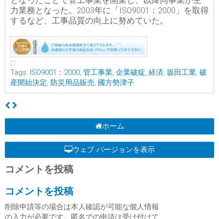
となったことで管工事業を開業し、以降同事業が主
力業務となった。2003年に「ISO9001：2000」を取得
するなど、工事品質の向上に努めていた。
Tags:
ISO9001：2000
,
管工事業
,
企業破綻
,
経済
,
坂田工業
,
破
産開始決定
,
防災用品販売
,
國方勢津子
ホーム
ウェブ バージョンを表示
コメントを投稿
コメントを投稿
削除申請等の場合は本人確認が可能な個人情報
の入力が必要です。匿名での申請は受け付けて