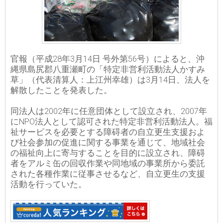
官報（平成28年3月14日 号外第56号）によると、沖
縄県島尻郡八重瀬町の「特定非営利活動法人かすみ
草」（代表清算人：上江州幸雄）は3月14日、法人を
解散したことを発表した。
同法人は2002年に任意団体として設立され、2007年
にNPO法人として認可された特定非営利活動法人。福
祉サービスを必要とする障碍者の自立更生支援およ
び社会参加の促進に関する事業を通じて、地域社会
の福祉向上に寄与することを目的に設立され、障碍
者をアルミ缶の回収作業や同地域の事業所から委託
された各種作業に従事させるなど、自立更生の支援
活動を行っていた。