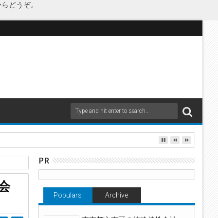
からどうぞ。
as Japanが承継
PR
会
Populars
Archive