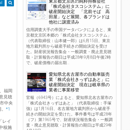
東京都文京区の純粋持株会社
il
「株式会社タスコシステム」に
破産開始決定 「北前そば 高
田屋」など展開、各ブランドは
他社に譲渡済み
信用調査大手の帝国データバンクによると、東
京都文京区本郷の「株式会社タスコシステム」
（代表取締役：山本健一郎）は6月15日、東京
地方裁判所から破産手続きの開始決定を受け
た。財産状況報告集会・一般調査・廃止意見聴
取・計算報告の期日は平成28年9月8日午後2時
で、破産債権の届出期...
愛知県北名古屋市の自動車販売
業「株式会社きっずはあと」に
破産開始決定 現在は岐阜県の
業者に事業移管
日、福岡
意見聴
官報（6943号）によると、愛知県北名古屋市の
岡市中央
「株式会社きっずはあと」（代表取締役：手塚
強）は1月16日、名古屋地方裁判所から破産手
円。
*1
続きの開始決定を受けた。事件番号は平成28年
（フ）第1965号で、財産状況報告集会・一般調
「レイ
査・廃止意見聴取・計算報告の期日は平成29年
中核施