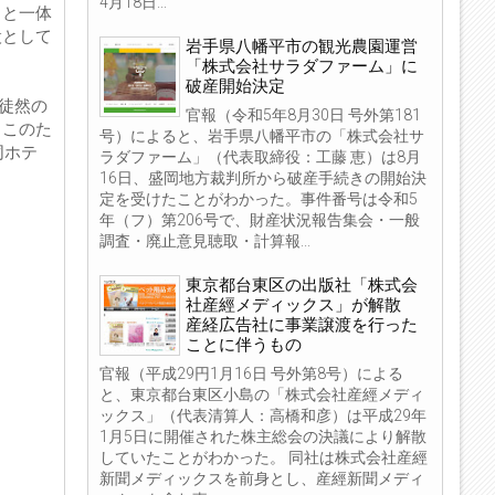
4月18日...
」と一体
設として
岩手県八幡平市の観光農園運営
「株式会社サラダファーム」に
破産開始決定
 徒然の
官報（令和5年8月30日 号外第181
。このた
号）によると、岩手県八幡平市の「株式会社サ
同ホテ
ラダファーム」（代表取締役：工藤 恵）は8月
16日、盛岡地方裁判所から破産手続きの開始決
定を受けたことがわかった。事件番号は令和5
年（フ）第206号で、財産状況報告集会・一般
調査・廃止意見聴取・計算報...
東京都台東区の出版社「株式会
社産經メディックス」が解散
産経広告社に事業譲渡を行った
ことに伴うもの
官報（平成29円1月16日 号外第8号）による
と、東京都台東区小島の「株式会社産經メディ
ックス」（代表清算人：高橋和彦）は平成29年
1月5日に開催された株主総会の決議により解散
していたことがわかった。 同社は株式会社産經
新聞メディックスを前身とし、産經新聞メディ