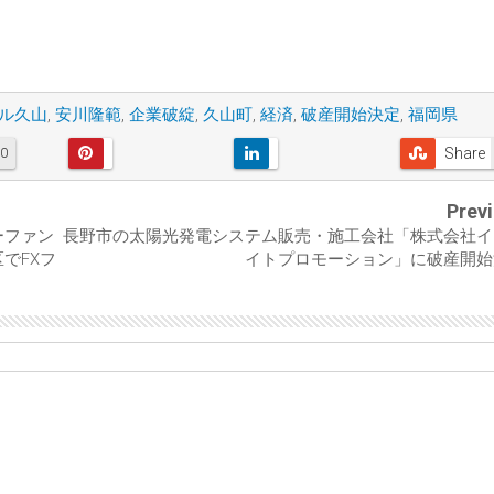
ル久山
,
安川隆範
,
企業破綻
,
久山町
,
経済
,
破産開始決定
,
福岡県
Share
0
Prev
ーファン
長野市の太陽光発電システム販売・施工会社「株式会社イ
でFXフ
イトプロモーション」に破産開始