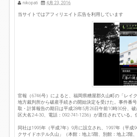
nikopati
4月 23, 2016
当サイトではアフィリエイト広告を利用しています
官報（6746号）によると、福岡県糟屋郡久山町の「レイ
地方裁判所から破産手続きの開始決定を受けた。事件番号は
取・計算報告の期日は平成28年5月26日午前10時30
区大名2-4-30、電話：092-741-1236）が選任され
同社は1995年（平成7年）9月に設立され、1997年（
クサイドホテル久山」（本館：地上5階、別館：地上2階