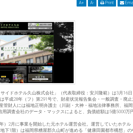
A
+
A
-
Print
Ema
クサイドホテル久山株式会社」（代表取締役：安川隆範）は3月16
平成28年（フ）第291号で、財産状況報告集会・一般調査・廃止
分、破産管財人には福地正明弁護士（川副・大神・福地法律事務所、福
ている。信用調査会社のデータ・マックスによると、負債総額は5億5000万
平成9年）2月に事業を開始した元ホテル運営会社。運営していたホテル
、地下1階）は福岡県糟屋郡久山町が進める「健康田園都市構想」の