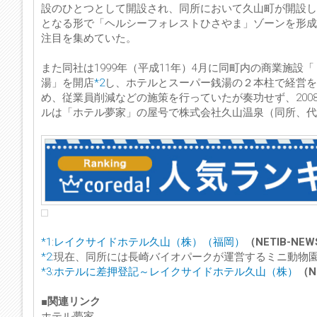
設のひとつとして開設され、同所において久山町が開設し
となる形で「ヘルシーフォレストひさやま」ゾーンを形成
注目を集めていた。
また同社は1999年（平成11年）4月に同町内の商業施
湯」を開店
*2
し、ホテルとスーパー銭湯の２本柱で経営を
め、従業員削減などの施策を行っていたが奏功せず、20
ルは「ホテル夢家」の屋号で株式会社久山温泉（同所、代
*1
:
レイクサイドホテル久山（株）（福岡）
（NETIB-NE
*2
:現在、同所には長崎バイオパークが運営するミニ動物
*3
:
ホテルに差押登記～レイクサイドホテル久山（株）
（N
■
関連リンク
ホテル夢家