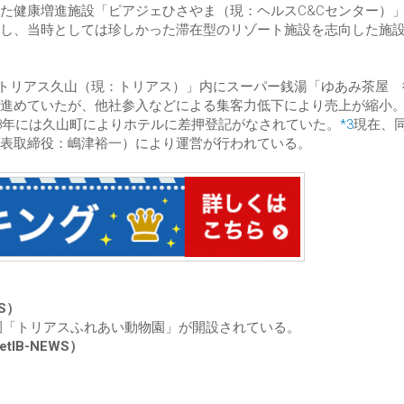
た健康増進施設「ピアジェひさやま（現：ヘルスC&Cセンター）
し、当時としては珍しかった滞在型のリゾート施設を志向した施
設「トリアス久山（現：トリアス）」内にスーパー銭湯「ゆあみ茶屋
進めていたが、他社参入などによる集客力低下により売上が縮小
08年には久山町によりホテルに差押登記がなされていた。
*3
現在、
表取締役：嶋津裕一）により運営が行われている。
WS）
園「トリアスふれあい動物園」が開設されている。
etIB-NEWS）