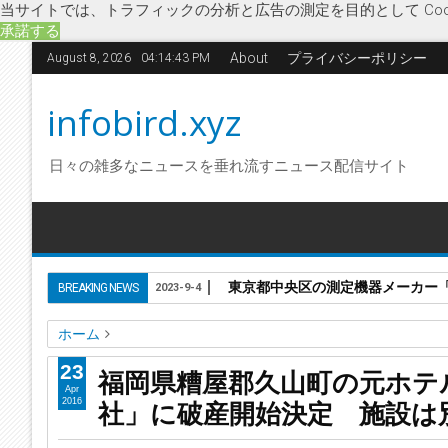
当サイトでは、トラフィックの分析と広告の測定を目的として Coo
承諾する
About
プライバシーポリシー
August 8, 2026
04:14:44 PM
infobird.xyz
日々の雑多なニュースを垂れ流すニュース配信サイト
東京都中央区の測定機器メーカー「株
BREAKING NEWS
2023-9-4
ホーム
ホテル夢家
ゆあみ茶屋 徒然の湯
レイクサイドホテル久山
23
福岡県糟屋郡久山町の元ホテ
福岡県糟屋郡久山町の元ホテル経営「レイクサイドホテル久
Apr
社」に破産開始決定 施設は
2016