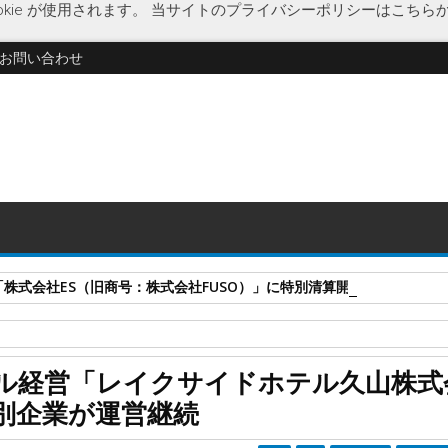
kie が使用されます。
当サイトのプライバシーポリシーはこちら
お問い合わせ
式会社ES（旧商号：株式会社FUSO）」に特別清算開始決定 事業はA-G
安川隆範
企業破綻
久山町
経済
破産開始決定
福岡県
ル経営「レイクサイドホテル久山株式
山株式会社」に破産開始決定 施設は別企業が運営継続
別企業が運営継続