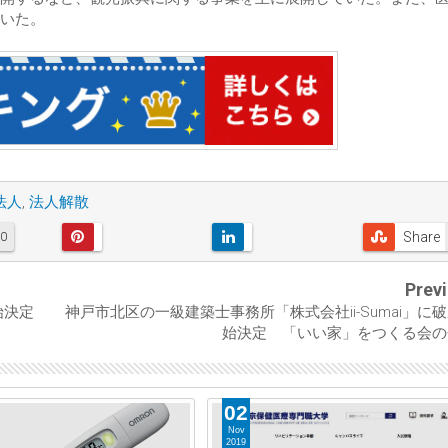
いた。
法人
,
法人解散
Share
0
Prev
開始決定
神戸市北区の一級建築士事務所「株式会社ii-Sumai」に
始決定 「いい家」をつくる会の
02
Nov
2019