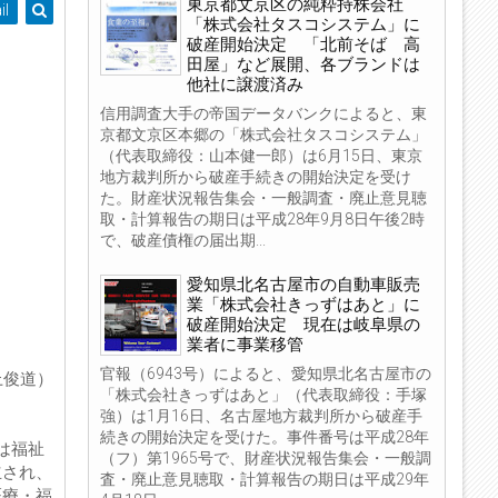
東京都文京区の純粋持株会社
il
「株式会社タスコシステム」に
破産開始決定 「北前そば 高
田屋」など展開、各ブランドは
他社に譲渡済み
信用調査大手の帝国データバンクによると、東
京都文京区本郷の「株式会社タスコシステム」
（代表取締役：山本健一郎）は6月15日、東京
地方裁判所から破産手続きの開始決定を受け
た。財産状況報告集会・一般調査・廃止意見聴
取・計算報告の期日は平成28年9月8日午後2時
で、破産債権の届出期...
愛知県北名古屋市の自動車販売
業「株式会社きっずはあと」に
破産開始決定 現在は岐阜県の
業者に事業移管
官報（6943号）によると、愛知県北名古屋市の
上俊道）
「株式会社きっずはあと」（代表取締役：手塚
強）は1月16日、名古屋地方裁判所から破産手
続きの開始決定を受けた。事件番号は平成28年
は福祉
（フ）第1965号で、財産状況報告集会・一般調
立され、
査・廃止意見聴取・計算報告の期日は平成29年
医療・福