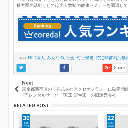
祉方面の活動としては少人数制の健康セミナーを開講して
Tags:
NPO法人
,
みんなの
,
社会
,
村上俊道
,
特定非営利活動
Share
Next
東京都新宿区の「株式会社アクセオプラス」に破産
1円レンタルサーバ「FREE SPACE」の旧運営会社
RELATED POST
30
22
Sep
May
2021
2020