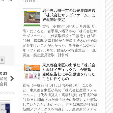
4月18日...
岩手県八幡平市の観光農園運営
「株式会社サラダファーム」に
破産開始決定
官報（令和5年8月30日 号外第181
号）によると、岩手県八幡平市の「株式会社サ
ラダファーム」（代表取締役：工藤 恵）は8月
16日、盛岡地方裁判所から破産手続きの開始決
定を受けたことがわかった。事件番号は令和5
年（フ）第206号で、財産状況報告集会・一般
調査・廃止意見聴取・計算報...
0
東京都台東区の出版社「株式会
社産經メディックス」が解散
ious
産経広告社に事業譲渡を行った
ことに伴うもの
破産開
会員
官報（平成29円1月16日 号外第8号）による
と、東京都台東区小島の「株式会社産經メディ
ックス」（代表清算人：高橋和彦）は平成29年
1月5日に開催された株主総会の決議により解散
02
03
していたことがわかった。 同社は株式会社産經
新聞メディックスを前身とし、産經新聞メディ
Jul
Apr
2019
2019