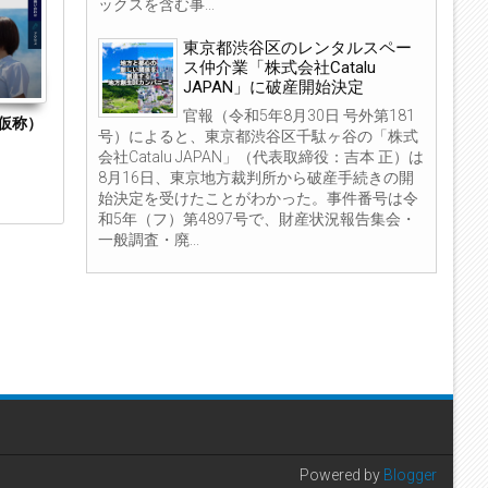
ックスを含む事...
東京都渋谷区のレンタルスペー
ス仲介業「株式会社Catalu
JAPAN」に破産開始決定
官報（令和5年8月30日 号外第181
仮称）
福岡県弁護士会、資格を有していない職員に
東京都千代田
号）によると、東京都渋谷区千駄ヶ谷の「株式
弁護士業務をさせた弁護士に退去命令
谷法律事務所
が東京弁護士
会社Catalu JAPAN」（代表取締役：吉本 正）は
8月16日、東京地方裁判所から破産手続きの開
始決定を受けたことがわかった。事件番号は令
和5年（フ）第4897号で、財産状況報告集会・
一般調査・廃...
Powered by
Blogger