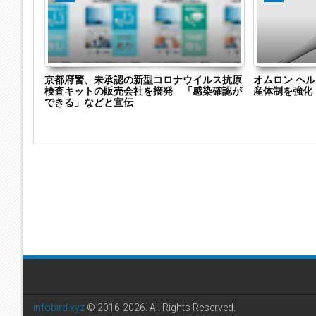
運送業
京都府警、未承認の新型コロナウイルス抗原
オムロン ヘ
 楽天モ
検査キットの販売会社を摘発 「感染確認が
産体制を強化
ジステッ
できる」などと宣伝
infobird.xyz
© 2016-2026. All Rights Reserved.