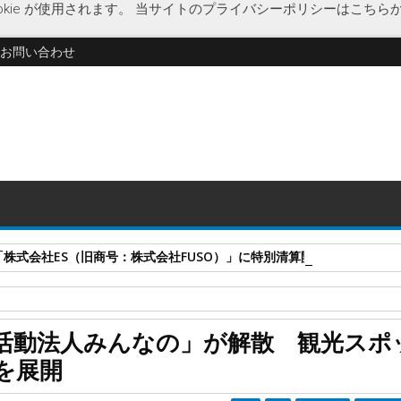
kie が使用されます。
当サイトのプライバシーポリシーはこちら
お問い合わせ
式会社ES（旧商号：株式会社FUSO）」に特別清算開始決定 事業はA-G
法人解散
活動法人みんなの」が解散 観光スポ
光スポットの動画撮影など観光振興事業を展開
を展開