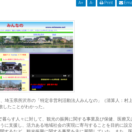
A
+
A
-
Print
Ema
よると、埼玉県所沢市の「特定非営利活動法人みんなの」（清算人：村
解散したことがわかった。
域で暮らす人々に対して、観光の振興に関する事業及び保健、医療又
うに支援し、活力ある地域社会の実現に寄与することを目的に設
開するなど、観光振興に関する事業を主に展開していた。また、