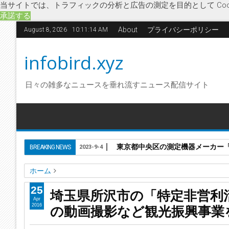
当サイトでは、トラフィックの分析と広告の測定を目的として Coo
承諾する
About
プライバシーポリシー
August 8, 2026
10:11:14 AM
infobird.xyz
日々の雑多なニュースを垂れ流すニュース配信サイト
東京都中央区の測定機器メーカー「株
BREAKING NEWS
2023-9-4
ホーム
NPO法人
みんなの
社会
村上俊道
特定非営利活動法人
25
埼玉県所沢市の「特定非営利
埼玉県所沢市の「特定非営利活動法人みんなの」が解散 観
Apr
の動画撮影など観光振興事業
2016