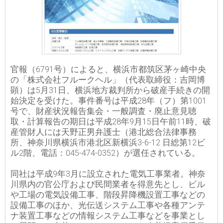
官報（6791号）によると、横浜市都筑区茅ヶ崎中央
の「株式会社フルークヘル」（代表取締役：吉岡博
顕）は5月31日、横浜地方裁判所から破産手続きの開
始決定を受けた。事件番号は平成28年（フ）第1001
号で、財産状況報告集会・一般調査・廃止意見聴
取・計算報告の期日は平成28年9月15日午前11時、破
産管財人には天野正男弁護士（港北総合法律事務
所、神奈川県横浜市港北区新横浜3-6-12 日総第12ビ
ル2階、電話：045-474-0352）が選任されている。
同社は平成9年3月に設立された電気工事業者。神奈
川県内の官公庁および民間業者を得意先とし、ビル
や工場の電気設備工事、階段昇降機設置工事などの
設備工事のほか、光伝送システム工事や各種アンテ
ナ装置工事などの情報システム工事などを事業とし