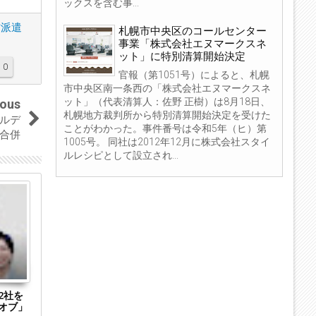
ックスを含む事...
材派遣
札幌市中央区のコールセンター
事業「株式会社エヌマークスネ
ット」に特別清算開始決定
0
官報（第1051号）によると、札幌
市中央区南一条西の「株式会社エヌマークスネ
ット」（代表清算人：佐野 正樹）は8月18日、
ious
札幌地方裁判所から特別清算開始決定を受けた
アルデ
ことがわかった。事件番号は令和5年（ヒ）第
合併
1005号。 同社は2012年12月に株式会社スタイ
ルレシピとして設立され...
22
02
Sep
Apr
2020
2020
2社を
オークネット、ギャラリーレアの子会社化が
宝HD傘下の宝
オブ」
完了
京共同貿易を