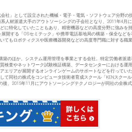
株式会社」として設立された機械・電子・電気・ソフトウェア分野の
術系人材派遣大手のアウトソーシングの子会社となり、2011年4月
どに特化していたこともあり、精密機器などの高度分野に強みを
を展開する「OSセミテック」や携帯電話基地局の構築・保全などを
いてもロボティクスや医療機器開発などの高度専門職に対する職
・構築のほか、システム運用管理を事業とする会社。特定労働者派遣
質検査やネットワーク試験検証構築、データセンターにおける運
アエリアが展開するオンラインゲームのサポートなどを行ってい
して同社の株式をコンピュータ技術者育成スクール「KENスクール
の後、2015年11月にアウトソーシングテクノロジーが同社の全株