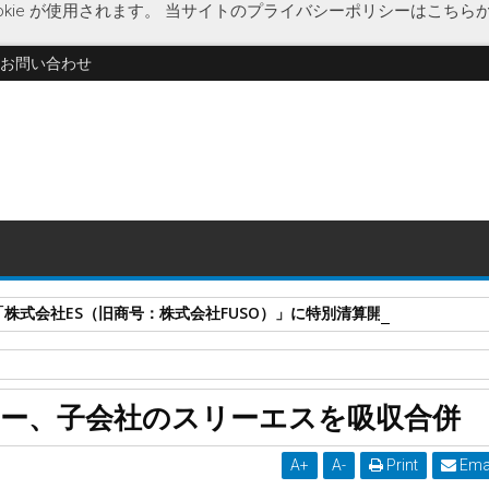
kie が使用されます。
当サイトのプライバシーポリシーはこちら
お問い合わせ
式会社ES（旧商号：株式会社FUSO）」に特別清算開始決定 事業はA-G
バンク
スリーエス
企業合併
吸収合併
業務請負業
経済
人材派
ー、子会社のスリーエスを吸収合併
を吸収合併
A
+
A
-
Print
Ema