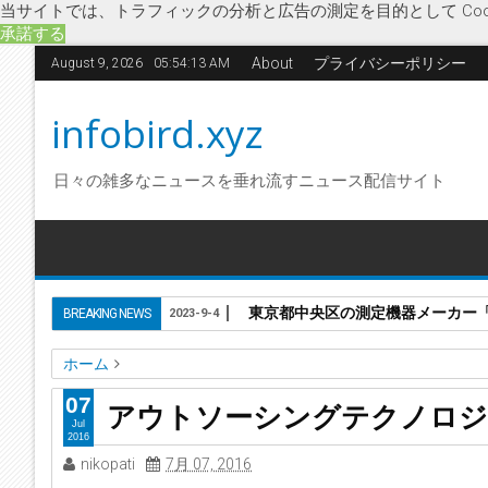
当サイトでは、トラフィックの分析と広告の測定を目的として Coo
承諾する
About
プライバシーポリシー
August 9, 2026
05:54:14 AM
infobird.xyz
日々の雑多なニュースを垂れ流すニュース配信サイト
東京都中央区の測定機器メーカー「株
BREAKING NEWS
2023-9-4
ホーム
M&A
アウトソーシングテクノロジー
アエリア
シンクス
07
アウトソーシングテクノロジ
聖翔
アウトソーシングテクノロジー、子会社のスリーエス
Jul
2016
nikopati
7月 07, 2016