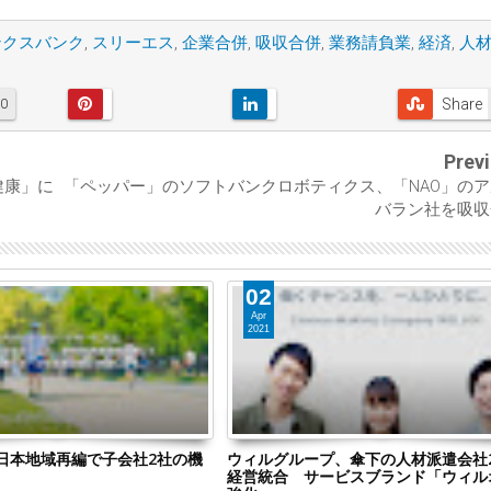
ンクスバンク
,
スリーエス
,
企業合併
,
吸収合併
,
業務請負業
,
経済
,
人
Share
0
Prev
健康」に
「ペッパー」のソフトバンクロボティクス、「NAO」の
バラン社を吸収
02
Apr
2021
日本地域再編で子会社2社の機
ウィルグループ、傘下の人材派遣会社
経営統合 サービスブランド「ウィル