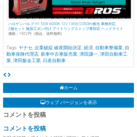
ハロゲンバルブ H1 55W 6000K 12V 135W/2050lm相当 車検対応
2個セット 無加工ポン付け アイドリングストップ車対応 ヘッドライト
価格：1922円（税込、送料無料)
Tags:
ヤナセ
,
企業破綻.破産開始決定
,
経済
,
自動車整備業
,
自
動車保険代理店
,
新車中古車販売業
,
津田謙一
,
津田自動車工
業
,
津田飯金工業
,
日産自動車
ホーム
ウェブ バージョンを表示
コメントを投稿
コメントを投稿