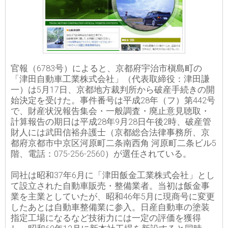
官報（6783号）によると、京都府宇治市槇島町の
「津田自動車工業株式会社」（代表取締役：津田謙
一）は5月17日、京都地方裁判所から破産手続きの開
始決定を受けた。事件番号は平成28年（フ）第442号
で、財産状況報告集会・一般調査・廃止意見聴取・
計算報告の期日は平成28年9月28日午後2時、破産管
財人には武田信裕弁護士（京都総合法律事務所、京
都府京都市中京区河原町二条南西角 河原町二条ビル5
階、電話：075-256-2560）が選任されている。
同社は昭和37年6月に「津田飯金工業株式会社」とし
て設立された自動車販売・整備業者。当初は飯金事
業を主業としていたが、昭和46年5月に現商号に変更
したあとは自動車整備業に参入。日産自動車の塗装
指定工場になるなど技術力には一定の評価を獲得