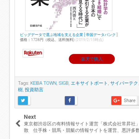
ビッグデータで選ぶ地域を支える企業 [ 帝国データバンク ]
価格：1728円（税込、送料無料)
(2019/2/15時点)
楽天で購入
Tags:
KEIBA TOWN
,
SIGB
,
エキサイトボート
,
サイバーテク
樹
,
投資助言
Share
Next
東京都渋谷区の有料情報サイト運営「株式会社常昇社
散 仕手株・競馬・競艇の情報サイトを運営、悪評多