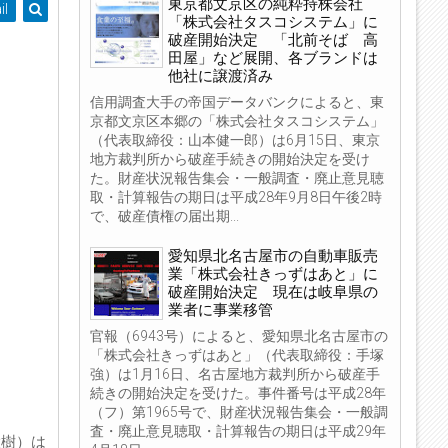
東京都文京区の純粋持株会社
il
「株式会社タスコシステム」に
破産開始決定 「北前そば 高
田屋」など展開、各ブランドは
他社に譲渡済み
信用調査大手の帝国データバンクによると、東
京都文京区本郷の「株式会社タスコシステム」
（代表取締役：山本健一郎）は6月15日、東京
地方裁判所から破産手続きの開始決定を受け
た。財産状況報告集会・一般調査・廃止意見聴
取・計算報告の期日は平成28年9月8日午後2時
で、破産債権の届出期...
愛知県北名古屋市の自動車販売
業「株式会社きっずはあと」に
破産開始決定 現在は岐阜県の
業者に事業移管
官報（6943号）によると、愛知県北名古屋市の
「株式会社きっずはあと」（代表取締役：手塚
強）は1月16日、名古屋地方裁判所から破産手
続きの開始決定を受けた。事件番号は平成28年
（フ）第1965号で、財産状況報告集会・一般調
査・廃止意見聴取・計算報告の期日は平成29年
大樹）は