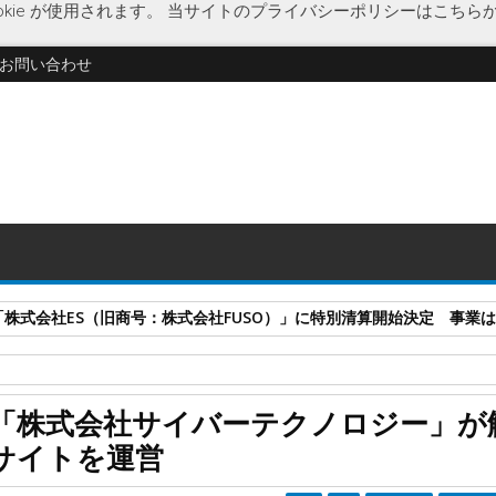
kie が使用されます。
当サイトのプライバシーポリシーはこちら
お問い合わせ
式会社ES（旧商号：株式会社FUSO）」に特別清算開始決定 事業はA-G
ジー
企業解散
競艇予想
競馬予想
経済
仕手株情報
情報商材
「株式会社サイバーテクノロジー」が
社サイバーテクノロジー」が解散 競馬・競艇・仕手株情報サイトを運
サイトを運営