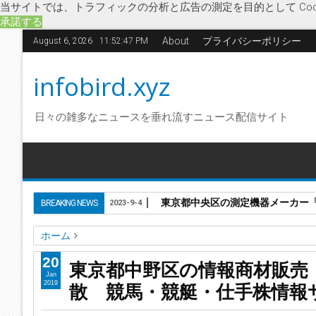
当サイトでは、トラフィックの分析と広告の測定を目的として Coo
承諾する
About
プライバシーポリシー
August 6, 2026
11:52:48 PM
infobird.xyz
日々の雑多なニュースを垂れ流すニュース配信サイト
東京都中央区の測定機器メーカー「株
BREAKING NEWS
2023-9-4
ホーム
KEIBA TOWN
SIGB
エキサイトボート
サイバーテクノロ
20
東京都中野区の情報商材販売
西窪大樹
投資助言
東京都中野区の情報商材販売「株式会
Jan
散 競馬・競艇・仕手株情報
2019