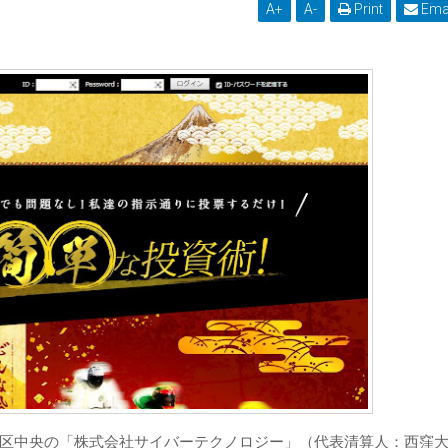
A
+
A
-
Print
Ema
中野区中央の「株式会社サイバーテクノロジー」（代表清算人：西窪