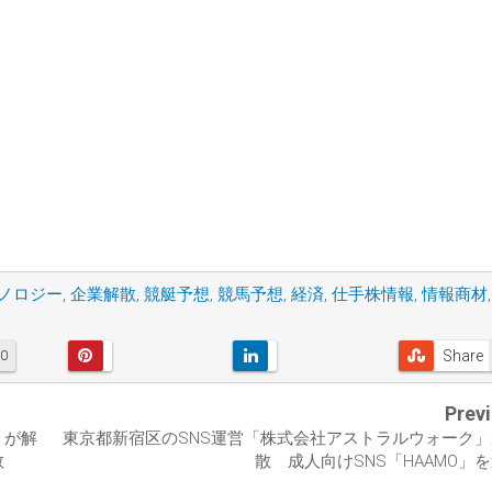
ノロジー
,
企業解散
,
競艇予想
,
競馬予想
,
経済
,
仕手株情報
,
情報商材
,
Share
0
Prev
」が解
東京都新宿区のSNS運営「株式会社アストラルウォーク
数
散 成人向けSNS「HAAMO」