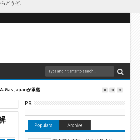
からどうぞ。
as Japanが承継
PR
解
営
Populars
Archive