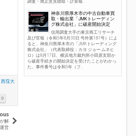
調査・廃止意見聴取・計算報...
神奈川県厚木市の中古自動車買
取・輸出業「JMKトレーディン
グ株式会社」に破産開始決定
信用調査大手の東京商工リサーチ
及び官報（令和5年8月30日 号外第181号）によ
ると、神奈川県厚木市の「JMKトレーディング
株式会社」（代表取締役：カヨ ジョー ムネヒ
ロ）は8月17日、横浜地方裁判所小田原支部か
ら破産手続きの開始決定を受けたことがわかっ
た。事件番号は令和5年（フ...
西窪大
0
ious
」が解
を運営