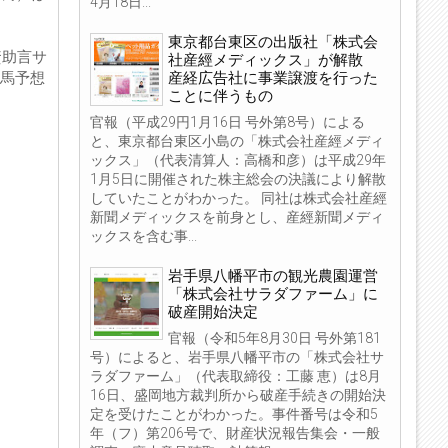
4月18日...
東京都台東区の出版社「株式会
資助言サ
社産經メディックス」が解散
産経広告社に事業譲渡を行った
の競馬予想
ことに伴うもの
官報（平成29円1月16日 号外第8号）による
と、東京都台東区小島の「株式会社産經メディ
ックス」（代表清算人：高橋和彦）は平成29年
1月5日に開催された株主総会の決議により解散
していたことがわかった。 同社は株式会社産經
新聞メディックスを前身とし、産經新聞メディ
ックスを含む事...
岩手県八幡平市の観光農園運営
「株式会社サラダファーム」に
破産開始決定
官報（令和5年8月30日 号外第181
号）によると、岩手県八幡平市の「株式会社サ
ラダファーム」（代表取締役：工藤 恵）は8月
16日、盛岡地方裁判所から破産手続きの開始決
定を受けたことがわかった。事件番号は令和5
年（フ）第206号で、財産状況報告集会・一般