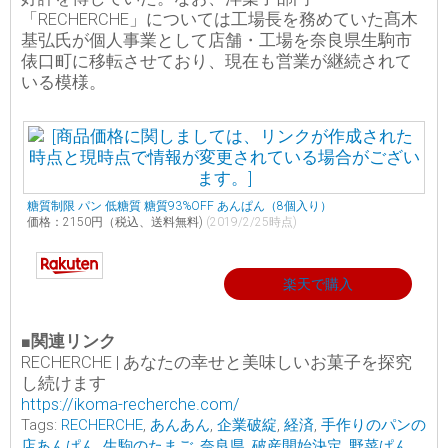
「RECHERCHE」については工場長を務めていた髙木
基弘氏が個人事業として店舗・工場を奈良県生駒市
俵口町に移転させており、現在も営業が継続されて
いる模様。
糖質制限 パン 低糖質 糖質93%OFF あんぱん（8個入り）
価格：2150円（税込、送料無料)
(2019/2/25時点)
楽天で購入
■関連リンク
RECHERCHE | あなたの幸せと美味しいお菓子を探究
し続けます
https://ikoma-recherche.com/
Tags:
RECHERCHE
,
あんあん
,
企業破綻
,
経済
,
手作りのパンの
店あんぱん
,
生駒のたまご
,
奈良県
,
破産開始決定
,
野菜ぱん