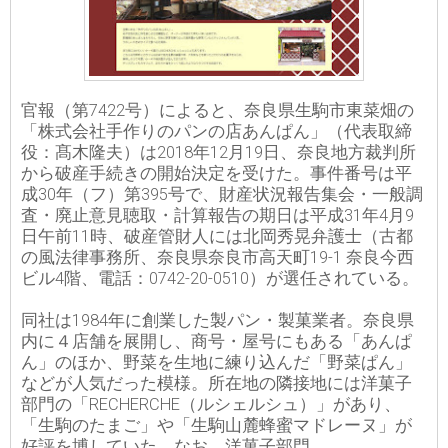
官報（第7422号）によると、奈良県生駒市東菜畑の
「株式会社手作りのパンの店あんぱん」（代表取締
役：髙木隆夫）は2018年12月19日、奈良地方裁判所
から破産手続きの開始決定を受けた。事件番号は平
成30年（フ）第395号で、財産状況報告集会・一般調
査・廃止意見聴取・計算報告の期日は平成31年4月9
日午前11時、破産管財人には北岡秀晃弁護士（古都
の風法律事務所、奈良県奈良市高天町19-1 奈良今西
ビル4階、電話：0742-20-0510）が選任されている。
同社は1984年に創業した製パン・製菓業者。奈良県
内に４店舗を展開し、商号・屋号にもある「あんぱ
ん」のほか、野菜を生地に練り込んだ「野菜ぱん」
などが人気だった模様。所在地の隣接地には洋菓子
部門の「RECHERCHE（ルシェルシュ）」があり、
「生駒のたまご」や「生駒山麓蜂蜜マドレーヌ」が
好評を博していた。なお、洋菓子部門