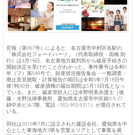
官報（第967号）によると、名古屋市中村区名駅の
「株式会社フォードハーツ」（代表取締役：高橋 則
行）は4月18日、名古屋地方裁判所から破産手続きの
開始決定を受けたことがわかった。事件番号は令和5
年（フ）第549号で、財産状況報告集会・一般調査・
廃止意見聴取・計算報告の期日は令和5年7月18日午
後1時30分、破産債権の届出期間は5月18日迄となっ
ている。また、破産管財人には水野明美弁護士（後
藤・水野法律事務所、愛知県名古屋市中区錦3-5-27
錦中央ビル7階、電話：052-953-5311）が選任されて
いる。
同社は2010年7月に設立された建設会社。愛知県を中
心とした東海地方3県を営業エリアとして事業を展