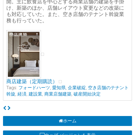
開。主に飲食店を中心とする商業店舗の建築を手掛
け、新築のほか、店舗レイアウト変更などの改築に
も対応していた。また、空き店舗のテナント斡旋業
務も行っていた。
商店建築（定期購読）
Tags:
フォードハーツ
,
愛知県
,
企業破綻
,
空き店舗のテナント
斡旋
,
経済
,
建設業
,
商業店舗建築
,
破産開始決定
ホーム