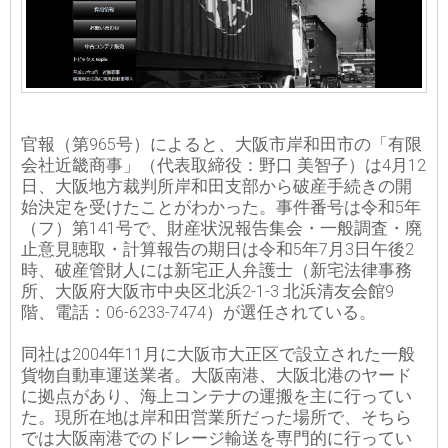
官報（第965号）によると、大阪市岸和田市の「有限
会社近畿商事」（代表取締役：野口 美智子）は4月12
日、大阪地方裁判所岸和田支部から破産手続きの開
始決定を受けたことがわかった。事件番号は令和5年
（フ）第141号で、財産状況報告集会・一般調査・廃
止意見聴取・計算報告の期日は令和5年7月3日午後2
時、破産管財人には新宅正人弁護士（新宅法律事務
所、大阪府大阪市中央区北浜2-1-3 北浜清友会館9
階、電話：06-6233-7474）が選任されている。
同社は2004年11月に大阪市大正区で設立された一般
貨物自動車運送業者。大阪南港、大阪北港のヤード
に拠点があり、海上コンテナの運搬を主に行ってい
た。現所在地は岸和田営業所だった場所で、そちら
では大阪南港でのドレージ輸送を専門的に行ってい