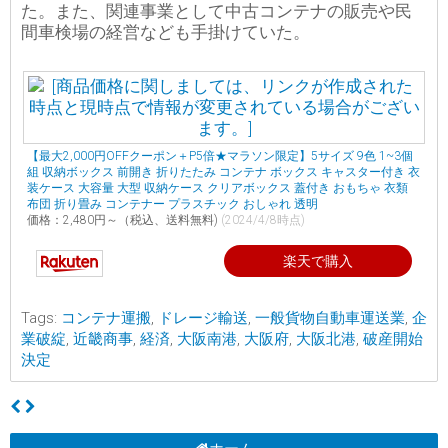
た。また、関連事業として中古コンテナの販売や民
間車検場の経営なども手掛けていた。
【最大2,000円OFFクーポン＋P5倍★マラソン限定】5サイズ 9色 1~3個
組 収納ボックス 前開き 折りたたみ コンテナ ボックス キャスター付き 衣
装ケース 大容量 大型 収納ケース クリアボックス 蓋付き おもちゃ 衣類
布団 折り畳み コンテナー プラスチック おしゃれ 透明
価格：2,480円～（税込、送料無料)
(2024/4/8時点)
楽天で購入
Tags:
コンテナ運搬
,
ドレージ輸送
,
一般貨物自動車運送業
,
企
業破綻
,
近畿商事
,
経済
,
大阪南港
,
大阪府
,
大阪北港
,
破産開始
決定