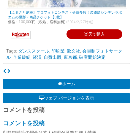
【ふるさと納税】プロフォトコンテスト受賞多数！淡路島シンデレラポ
エムの撮影・商品チケット【3枚】
価格：100,000円（税込、送料無料)
(2024/2/27時点)
楽天で購入
Tags:
ダンススクール
,
印刷業
,
欧文社
,
会員制フォトサーク
ル
,
企業破綻
,
経済
,
自費出版
,
東京都
,
破産開始決定
ホーム
ウェブ バージョンを表示
コメントを投稿
コメントを投稿
削除申請等の場合は本人確認が可能な個人情報