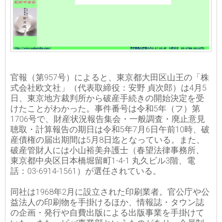
官報（第957号）によると、東京都大田区山王の「株
式会社欧文社」（代表取締役：安野 貞次郎）は4月5
日、東京地方裁判所から破産手続きの開始決定を受
けたことがわかった。事件番号は令和5年（フ）第
1706号で、財産状況報告集会・一般調査・廃止意見
聴取・計算報告の期日は令和5年7月6日午前10時、破
産債権の届出期間は5月8日迄となっている。また、
破産管財人には小山裕美弁護士（春望法律事務所、
東京都中央区日本橋堀留町1-4-1 丸久ビル3階、電
話：03-6914-1561）が選任されている。
同社は1968年2月に設立された印刷業者。官公庁や公
益法人の印刷物を手掛けるほか、情報誌・タウン誌
の企画・発行や自費出版による出版事業を手掛けて