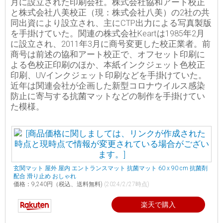
月に設立された印刷会社。株式会社協和アート校正
と株式会社八美校正（現：株式会社八美）の2社の共
同出資により設立され、主にCTP出力による写真製版
を手掛けていた。関連の株式会社Keartは1985年2月
に設立され、2011年3月に商号変更した校正業者。前
商号は前述の協和アート校正で、オフセット印刷に
よる色校正印刷のほか、本紙インクジェット色校正
印刷、UVインクジェット印刷などを手掛けていた。
近年は関連会社が企画した新型コロナウイルス感染
防止に寄与する抗菌マットなどの制作を手掛けてい
た模様。
玄関マット 屋外 屋内 エントランスマット 抗菌マット 60 x 90 cm 抗菌剤
配合 滑り止め おしゃれ
価格：9,240円（税込、送料無料)
(2024/2/27時点)
楽天で購入