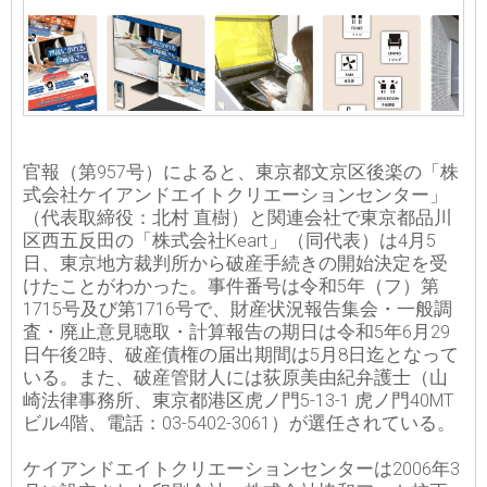
官報（第957号）によると、東京都文京区後楽の「株
式会社ケイアンドエイトクリエーションセンター」
（代表取締役：北村 直樹）と関連会社で東京都品川
区西五反田の「株式会社Keart」（同代表）は4月5
日、東京地方裁判所から破産手続きの開始決定を受
けたことがわかった。事件番号は令和5年（フ）第
1715号及び第1716号で、財産状況報告集会・一般調
査・廃止意見聴取・計算報告の期日は令和5年6月29
日午後2時、破産債権の届出期間は5月8日迄となって
いる。また、破産管財人には荻原美由紀弁護士（山
崎法律事務所、東京都港区虎ノ門5-13-1 虎ノ門40MT
ビル4階、電話：03-5402-3061）が選任されている。
ケイアンドエイトクリエーションセンターは2006年3