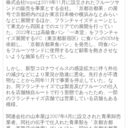
株式会社hopeは2019年11月に設立されたフルーツサ
ンドの販売を事業とする会社。「京都古都果」の屋
号で京都府内のほか東京日本橋や横浜みなとみらい
などに展開するほか、フランチャイズチェーンとし
て東北から四国までのエリアでの展開を行ってい
た。2022年には高級食パン「一本堂」をフランチャ
イズ展開するIFC（東京都新宿区）に食パンのOEMを
依頼し、「京都古都果食パン」を発売し、同食パン
をフルーツサンドに使用するなど顧客を飽きさせな
いような施策も行っていた。
しかし、新型コロナウイルスの感染拡大に伴う外出
の減少などにより業況が急速に悪化。先行きが不透
明なことから同年11月で事業を停止していた。な
お、同フランチャイズでは製造及びフルーツの仕入
れを店舗独自ルートで行う形態であったため、一部
のフランチャイズ店舗では営業している店舗もある
模様。
関連会社の山本屋は2007年4月に設立された青果卸売
業者。同社の伝手で仕入れた青果類を「京都古都