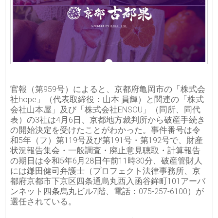
官報（第959号）によると、京都府亀岡市の「株式会
社hope」（代表取締役：山本 員輝）と関連の「株式
会社山本屋」及び「株式会社ENSOU」（同所、同代
表）の3社は4月6日、京都地方裁判所から破産手続き
の開始決定を受けたことがわかった。事件番号は令
和5年（フ）第119号及び第191号・第192号で、財産
状況報告集会・一般調査・廃止意見聴取・計算報告
の期日は令和5年6月28日午前11時30分、破産管財人
には鎌田健司弁護士（プロフェクト法律事務所、京
都府京都市下京区四条通烏丸西入函谷鉾町101アーバ
ンネット四条烏丸ビル7階、電話：075-257-6100）が
選任されている。