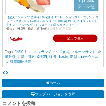
【楽天ランキング1位獲得】冷蔵発送 デコレーション フルーツサンド で
ら ミックス 1セット4個入 バレンタイン 御祝 誕生日 記念日 プレゼント
冬ギフト フルーツギフト フルーツ お取り寄せ スイーツ
価格：4,980円（税込、送料無料)
(2024/3/17時点)
楽天で購入
Tags:
ENSOU
,
hope
,
フランチャイズ展開
,
フルーツサンド
,
企
業破綻
,
京都古都果
,
京都府
,
経済
,
山本屋
,
新型コロナウイル
ス
,
破産開始決定
ホーム
ウェブ バージョンを表示
コメントを投稿