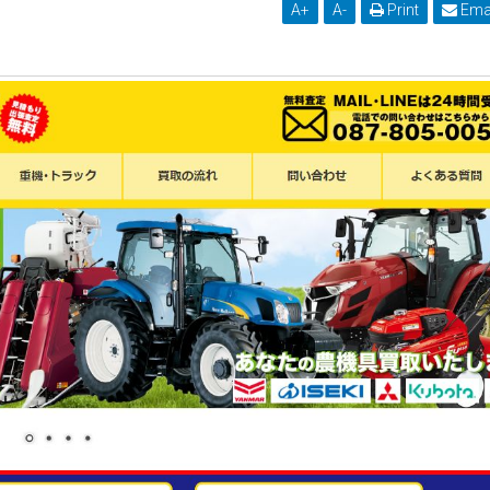
A
+
A
-
Print
Ema