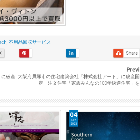
ch
,
不用品回収サービス
Share
0
Prev
」に破産
大阪府貝塚市の住宅建築会社「株式会社アート」に破産開
定 注文住宅「家族みんなの100年快適住宅」
04
Sep
2023