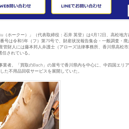
ku（ホークー）」（代表取締役：石井 英登）は4月12日、高松地方
番号は令和5年（フ）第79号で、財産状況報告集会・一般調査・廃
、破産管財人には藤本邦人弁護士（アローズ法律事務所、香川県高松市寿
）が選任されている。
ス事業者。「買取のBach」の屋号で香川県内を中心に、中四国エリ
とした不用品回収サービスを展開していた。