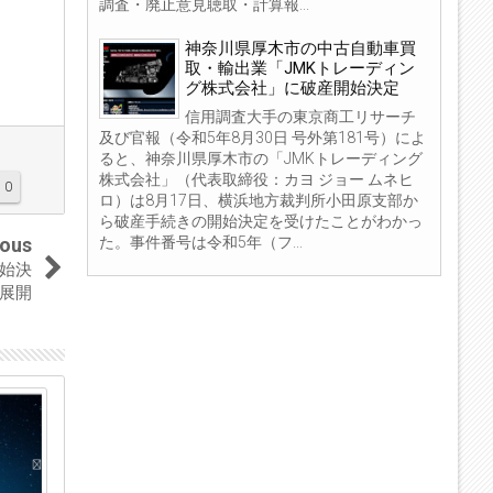
調査・廃止意見聴取・計算報...
神奈川県厚木市の中古自動車買
取・輸出業「JMKトレーディン
グ株式会社」に破産開始決定
信用調査大手の東京商工リサーチ
及び官報（令和5年8月30日 号外第181号）によ
ると、神奈川県厚木市の「JMKトレーディング
株式会社」（代表取締役：カヨ ジョー ムネヒ
0
ロ）は8月17日、横浜地方裁判所小田原支部か
ら破産手続きの開始決定を受けたことがわかっ
た。事件番号は令和5年（フ...
ious
始決
を展開
04
18
Sep
Jul
2023
2023