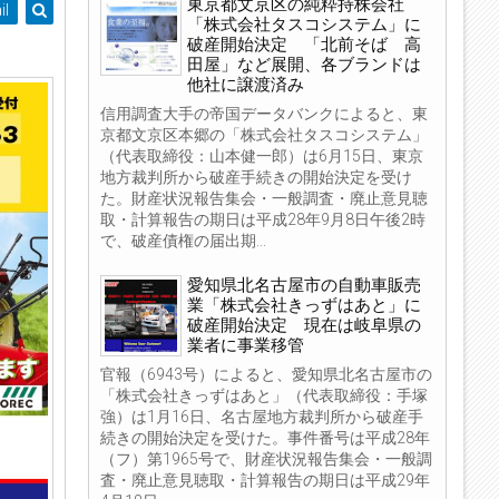
東京都文京区の純粋持株会社
il
「株式会社タスコシステム」に
破産開始決定 「北前そば 高
田屋」など展開、各ブランドは
他社に譲渡済み
信用調査大手の帝国データバンクによると、東
京都文京区本郷の「株式会社タスコシステム」
（代表取締役：山本健一郎）は6月15日、東京
地方裁判所から破産手続きの開始決定を受け
た。財産状況報告集会・一般調査・廃止意見聴
取・計算報告の期日は平成28年9月8日午後2時
で、破産債権の届出期...
愛知県北名古屋市の自動車販売
業「株式会社きっずはあと」に
破産開始決定 現在は岐阜県の
業者に事業移管
官報（6943号）によると、愛知県北名古屋市の
「株式会社きっずはあと」（代表取締役：手塚
強）は1月16日、名古屋地方裁判所から破産手
続きの開始決定を受けた。事件番号は平成28年
（フ）第1965号で、財産状況報告集会・一般調
査・廃止意見聴取・計算報告の期日は平成29年