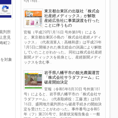
4月18日...
東京都台東区の出版社「株式会
社産經メディックス」が解散
産経広告社に事業譲渡を行った
ことに伴うもの
裁判所
官報（平成29円1月16日 号外第8号）による
と、東京都台東区小島の「株式会社産經メディ
止意見
ックス」（代表清算人：高橋和彦）は平成29年
町2-
1月5日に開催された株主総会の決議により解散
していたことがわかった。 同社は株式会社産經
新聞メディックスを前身とし、産經新聞メディ
アを対象
ックスを含む事...
岩手県八幡平市の観光農園運営
「株式会社サラダファーム」に
破産開始決定
官報（令和5年8月30日 号外第181
号）によると、岩手県八幡平市の「株式会社サ
ラダファーム」（代表取締役：工藤 恵）は8月
16日、盛岡地方裁判所から破産手続きの開始決
定を受けたことがわかった。事件番号は令和5
年（フ）第206号で、財産状況報告集会・一般