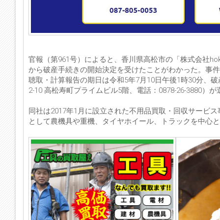
官報（第961号）によると、香川県高松市の「株式会社ho
から破産手続きの開始決定を受けたことがわかった。事件
聴取・計算報告の期日は令和5年7月10日午後1時30分
2-10 高松寿町プライムビル5階、電話：0878-26-3880
同社は2017年1月に設立された不用品買取・回収サービ
として農機具や重機、タイヤホイール、トラックを中心