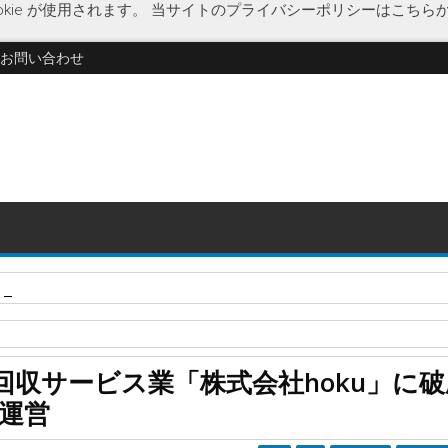
kie が使用されます。
当サイトのプライバシーポリシーはこちら
お問い合わせ
・運用「株式会社ワイアールキャピタル」に特別清算開始決定
h
不用品回収サービス
収サービス業「株式会社hoku」に破
」に破産開始決定 「買取のBach」を運営
を運営