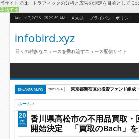
当サイトでは、トラフィックの分析と広告の測定を目的として Coo
承諾する
About
プライバシーポリシー
August 7, 2026
05:30:00 AM
infobird.xyz
日々の雑多なニュースを垂れ流すニュース配信サイト
東京都新宿区の投資ファンド組成
BREAKING NEWS
2023-9-4
ホーム
hoku
企業破綻
経済
香川県
破産開始決定
買取のBac
20
香川県高松市の不用品買取・回
香川県高松市の不用品買取・回収サービス業「株式会社hoku
Apr
開始決定 「買取のBach」
2023