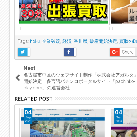
Tags:
hoku
,
企業破綻
,
経済
,
香川県
,
破産開始決定
,
買取のBa
Share
Next
名古屋市中区のウェブサイト制作「株式会社アガルタ
開始決定 多言語パチンコポータルサイト「pachinko-
play.com」の運営会社
RELATED POST
04
04
Sep
Sep
2023
2023