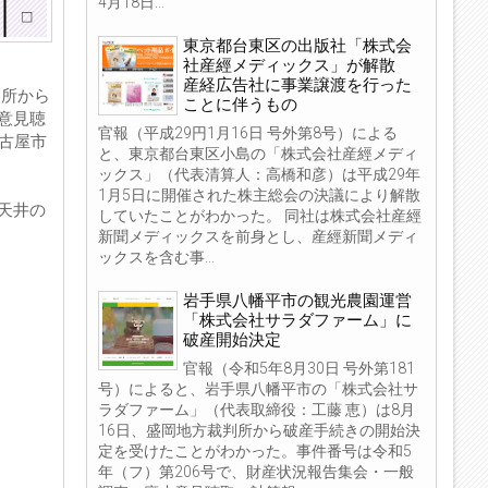
4月18日...
東京都台東区の出版社「株式会
社産經メディックス」が解散
産経広告社に事業譲渡を行った
判所から
ことに伴うもの
意見聴
官報（平成29円1月16日 号外第8号）による
名古屋市
と、東京都台東区小島の「株式会社産經メディ
ックス」（代表清算人：高橋和彦）は平成29年
1月5日に開催された株主総会の決議により解散
天井の
していたことがわかった。 同社は株式会社産經
新聞メディックスを前身とし、産經新聞メディ
ックスを含む事...
岩手県八幡平市の観光農園運営
「株式会社サラダファーム」に
破産開始決定
官報（令和5年8月30日 号外第181
号）によると、岩手県八幡平市の「株式会社サ
ラダファーム」（代表取締役：工藤 恵）は8月
16日、盛岡地方裁判所から破産手続きの開始決
定を受けたことがわかった。事件番号は令和5
年（フ）第206号で、財産状況報告集会・一般