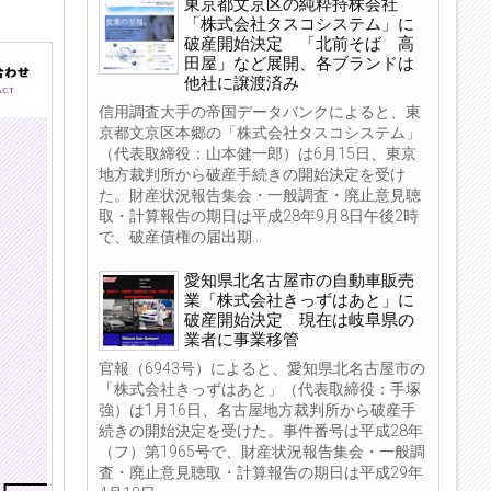
東京都文京区の純粋持株会社
「株式会社タスコシステム」に
破産開始決定 「北前そば 高
田屋」など展開、各ブランドは
他社に譲渡済み
信用調査大手の帝国データバンクによると、東
京都文京区本郷の「株式会社タスコシステム」
（代表取締役：山本健一郎）は6月15日、東京
地方裁判所から破産手続きの開始決定を受け
た。財産状況報告集会・一般調査・廃止意見聴
取・計算報告の期日は平成28年9月8日午後2時
で、破産債権の届出期...
愛知県北名古屋市の自動車販売
業「株式会社きっずはあと」に
破産開始決定 現在は岐阜県の
業者に事業移管
官報（6943号）によると、愛知県北名古屋市の
「株式会社きっずはあと」（代表取締役：手塚
強）は1月16日、名古屋地方裁判所から破産手
続きの開始決定を受けた。事件番号は平成28年
（フ）第1965号で、財産状況報告集会・一般調
査・廃止意見聴取・計算報告の期日は平成29年