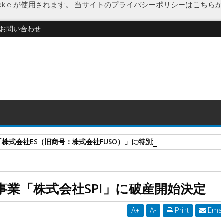
kie が使用されます。
当サイトのプライバシーポリシーはこちら
お問い合わせ
式会社ES（旧商号：株式会社FUSO）」に特別清算開始決定 事業はA-G
破産開始決定
業「株式会社SPI」に破産開始決定
決定
A
+
A
-
Print
Ema