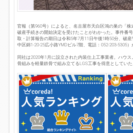
官報（第960号）によると、名古屋市天白区鴻の巣の「株式
破産手続きの開始決定を受けたことがわかった。事件番号は
取・計算報告の期日は令和5年7月11日午後1時50分、
中区錦1-20-25広小路YMDビル7階、電話：052-203-53
同社は2020年1月に設立された内装仕上工事業者。ハウ
骨組みを軽量鉄骨で組み立てるLGS工事を得意としていた