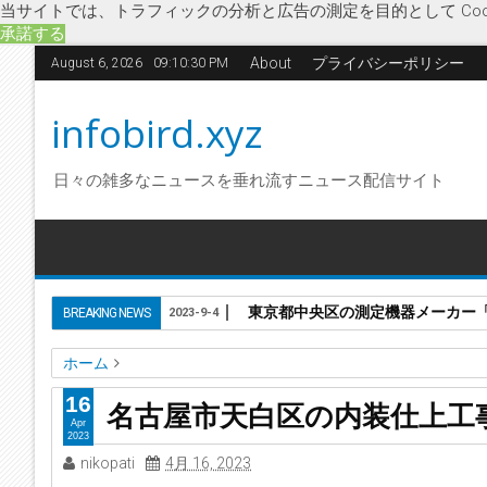
当サイトでは、トラフィックの分析と広告の測定を目的として Coo
承諾する
About
プライバシーポリシー
August 6, 2026
09:10:31 PM
infobird.xyz
日々の雑多なニュースを垂れ流すニュース配信サイト
東京都中央区の測定機器メーカー「株
BREAKING NEWS
2023-9-4
ホーム
LGS工事
SPI
愛知県
企業破綻
経済
内装仕上工事業
16
名古屋市天白区の内装仕上工事
名古屋市天白区の内装仕上工事業「株式会社SPI」に破産開始
Apr
2023
nikopati
4月 16, 2023