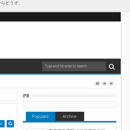
からどうぞ。
as Japanが承継
PR
Populars
Archive
il