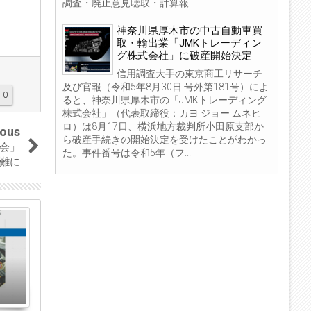
調査・廃止意見聴取・計算報...
神奈川県厚木市の中古自動車買
取・輸出業「JMKトレーディン
グ株式会社」に破産開始決定
信用調査大手の東京商工リサーチ
及び官報（令和5年8月30日 号外第181号）によ
0
ると、神奈川県厚木市の「JMKトレーディング
株式会社」（代表取締役：カヨ ジョー ムネヒ
ロ）は8月17日、横浜地方裁判所小田原支部か
ious
ら破産手続きの開始決定を受けたことがわかっ
会」
た。事件番号は令和5年（フ...
営難に
04
04
Sep
Sep
2023
2023