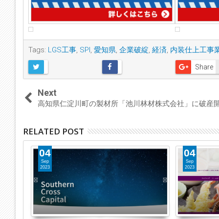
Tags:
LGS工事
,
SPI
,
愛知県
,
企業破綻
,
経済
,
内装仕上工事
Share
Next
高知県仁淀川町の製材所「池川林材株式会社」に破産
RELATED POST
04
04
Sep
Sep
2023
2023