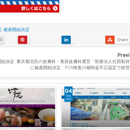
業
,
破産開始決定
Share
0
Prev
開始決定
東京都北区の皮膚科・美容皮膚科運営「医療法人社団彩祥
に破産開始決定 PCR検査の補助金不正認定で経
04
Sep
2023