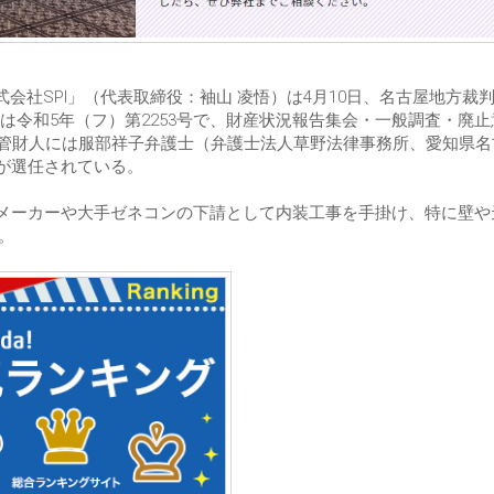
会社SPI」（代表取締役：袖山 凌悟）は4月10日、名古屋地方裁
令和5年（フ）第2253号で、財産状況報告集会・一般調査・廃止
破産管財人には服部祥子弁護士（弁護士法人草野法律事務所、愛知県
05）が選任されている。
スメーカーや大手ゼネコンの下請として内装工事を手掛け、特に壁や
。