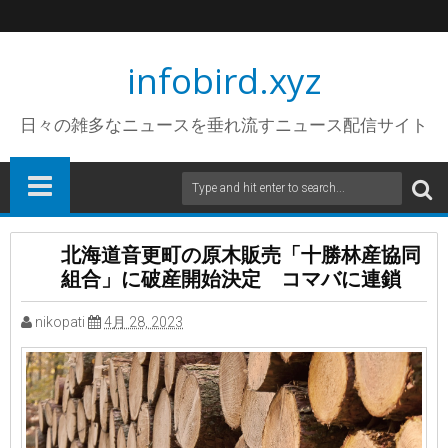
infobird.xyz
日々の雑多なニュースを垂れ流すニュース配信サイト
北海道音更町の原木販売「十勝林産協同
組合」に破産開始決定 コマバに連鎖
nikopati
4月 28, 2023