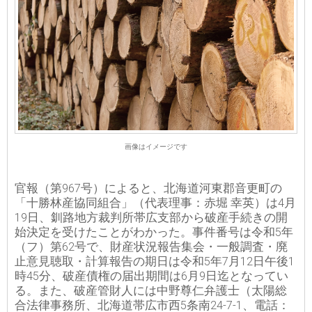
画像はイメージです
官報（第967号）によると、北海道河東郡音更町の
「十勝林産協同組合」（代表理事：赤堀 幸英）は4月
19日、釧路地方裁判所帯広支部から破産手続きの開
始決定を受けたことがわかった。事件番号は令和5年
（フ）第62号で、財産状況報告集会・一般調査・廃
止意見聴取・計算報告の期日は令和5年7月12日午後1
時45分、破産債権の届出期間は6月9日迄となってい
る。また、破産管財人には中野尊仁弁護士（太陽総
合法律事務所、北海道帯広市西5条南24-7-1、電話：