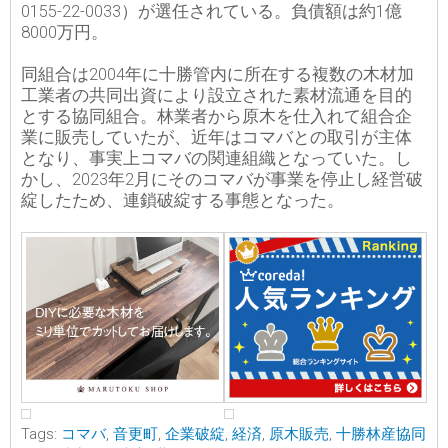
0155-22-0033）が選任されている。負債額は約1億
8000万円。
同組合は2004年に十勝管内に所在する複数の木材加
工業者の共同出資により設立された素材流通を目的
とする協同組合。林業者から原木を仕入れて組合企
業に販売していたが、近年はコマバとの取引が主体
となり、事実上コマバの関連組織となっていた。し
かし、2023年2月にそのコマバが事業を停止し経営破
綻したため、連鎖破綻する事態となった。
Tags:
コマバ
,
音更町
,
企業破綻
,
経済
,
原木販売
,
十勝林産協同