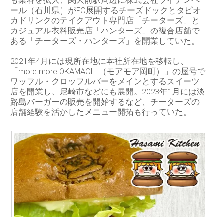
も業容を拡大、関大前駅周辺に株式会社ライデンペ
ール（石川県）がFC展開するチーズドックとタピオ
カドリンクのテイクアウト専門店「チーターズ」と
カジュアル衣料販売店「ハンターズ」の複合店舗で
ある「チーターズ・ハンターズ」を開業していた。
2021年4月には現所在地に本社所在地を移転し、
「more more OKAMACHI（モアモア岡町）」の屋号で
ワッフル・クロッフルバーをメインとするスイーツ
店を開業し、尼崎市などにも展開。2023年1月には淡
路島バーガーの販売を開始するなど、チーターズの
店舗経験を活かしたメニュー開拓も行っていた。