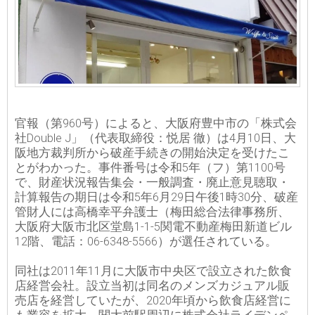
官報（第960号）によると、大阪府豊中市の「株式会
社Double J」（代表取締役：悦居 徹）は4月10日、大
阪地方裁判所から破産手続きの開始決定を受けたこ
とがわかった。事件番号は令和5年（フ）第1100号
で、財産状況報告集会・一般調査・廃止意見聴取・
計算報告の期日は令和5年6月29日午後1時30分、破産
管財人には高橋幸平弁護士（梅田総合法律事務所、
大阪府大阪市北区堂島1-1-5関電不動産梅田新道ビル
12階、電話：06-6348-5566）が選任されている。
同社は2011年11月に大阪市中央区で設立された飲食
店経営会社。設立当初は同名のメンズカジュアル販
売店を経営していたが、2020年頃から飲食店経営に