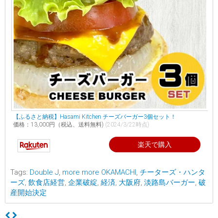
【ふるさと納税】Hasami Kitchen チーズバーガー3個セット！
価格：13,000円（税込、送料無料)
(2024/3/22時点)
楽天で購入
Tags:
Double J
,
more more OKAMACHI
,
チーターズ・ハンタ
ーズ
,
飲食店経営
,
企業破綻
,
経済
,
大阪府
,
淡路島バーガー
,
破
産開始決定