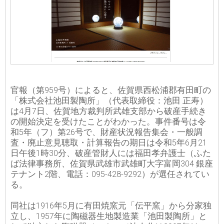
官報（第959号）によると、佐賀県西松浦郡有田町の
「株式会社池田製陶所」（代表取締役：池田 正寿）
は4月7日、佐賀地方裁判所武雄支部から破産手続き
の開始決定を受けたことがわかった。事件番号は令
和5年（フ）第26号で、財産状況報告集会・一般調
査・廃止意見聴取・計算報告の期日は令和5年6月21
日午後1時30分、破産管財人には福田孝弁護士（ふた
ば法律事務所、佐賀県武雄市武雄町大字富岡304 銀座
テナント2階、電話：095-428-9292）が選任されてい
る。
同社は1916年5月に有田焼窯元「伝平窯」から分家独
立し、1957年に陶磁器生地製造業「池田製陶所」と