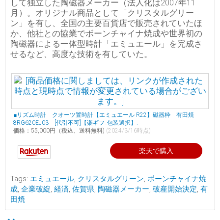
して独立した陶磁器メーカー（法人化は2007年11
月）。オリジナル商品として「クリスタルグリー
ン」を有し、全国の主要百貨店で販売されていたほ
か、他社との協業でボーンチャイナ焼成や世界初の
陶磁器による一体型時計「エミュエール」を完成さ
せるなど、高度な技術を有していた。
■リズム時計 クオーツ置時計【エミュエール R22】磁器枠 有田焼
8RG620EJ03 [代引不可]【楽ギフ_包装選択】.
価格：55,000円（税込、送料無料)
(2024/3/16時点)
楽天で購入
Tags:
エミュエール
,
クリスタルグリーン
,
ボーンチャイナ焼
成
,
企業破綻
,
経済
,
佐賀県
,
陶磁器メーカー
,
破産開始決定
,
有
田焼