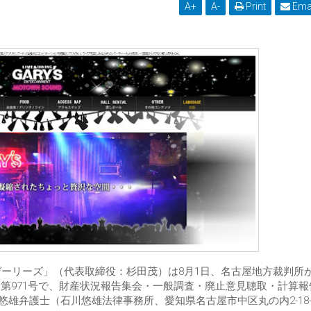
A
+
A
-
Print
Ema
ゲーリーズ」（代表取締役：杉田茂）は8月1日、名古屋地方裁判所
第971号で、財産状況報告集会・一般調査・廃止意見聴取・計算報
川悠雄弁護士（石川悠雄法律事務所、愛知県名古屋市中区丸の内2-18-1