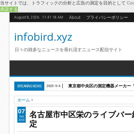
当サイトでは、トラフィックの分析と広告の測定を目的として Coo
承諾する
About
プライバシーポリシー
August 8, 2026
11:41:19 AM
infobird.xyz
日々の雑多なニュースを垂れ流すニュース配信サイト
東京都中央区の測定機器メーカー「株
BREAKING NEWS
2023-9-4
ホーム
GARY'S
アメリカンフード
ゲーリーズ
ライブバー
企業
07
名古屋市中区栄のライブバー
名古屋市中区栄のライブバー経営「株式会社ゲーリーズ」に
Sep
定
2016