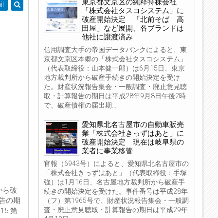
東京都文京区の純粋持株会社
il
「株式会社タスコシステム」に
破産開始決定 「北前そば 高
田屋」など展開、各ブランドは
他社に譲渡済み
信用調査大手の帝国データバンクによると、東
京都文京区本郷の「株式会社タスコシステム」
（代表取締役：山本健一郎）は6月15日、東京
地方裁判所から破産手続きの開始決定を受け
た。財産状況報告集会・一般調査・廃止意見聴
取・計算報告の期日は平成28年9月8日午後2時
で、破産債権の届出期...
愛知県北名古屋市の自動車販売
業「株式会社きっずはあと」に
破産開始決定 現在は岐阜県の
業者に事業移管
官報（6943号）によると、愛知県北名古屋市の
「株式会社きっずはあと」（代表取締役：手塚
強）は1月16日、名古屋地方裁判所から破産手
から破
続きの開始決定を受けた。事件番号は平成28年
告の期
（フ）第1965号で、財産状況報告集会・一般調
査・廃止意見聴取・計算報告の期日は平成29年
5 第