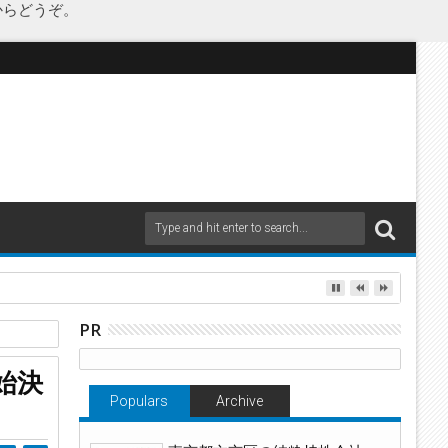
からどうぞ。
as Japanが承継
PR
始決
Populars
Archive