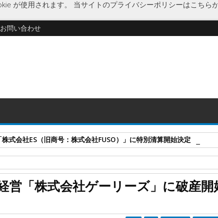
kie が使用されます。
当サイトのプライバシーポリシーはこちら
お問い合わせ
式会社ES（旧商号：株式会社FUSO）」に特別清算開始決定 事業はA-G
破綻
経済
杉田茂
破産開始決定
経営「株式会社ゲーリーズ」に破産開
破産開始決定