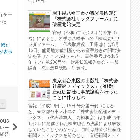
4月18日...
岩手県八幡平市の観光農園運営
（ゲー
「株式会社サラダファーム」に
いた
破産開始決定
官報（令和5年8月30日 号外第181
号）によると、岩手県八幡平市の「株式会社サ
ラダファーム」（代表取締役：工藤 恵）は8月
16日、盛岡地方裁判所から破産手続きの開始決
定を受けたことがわかった。事件番号は令和5
年（フ）第206号で、財産状況報告集会・一般
調査・廃止意見聴取・計算報...
東京都台東区の出版社「株式会
社産經メディックス」が解散
産経広告社に事業譲渡を行った
ことに伴うもの
0
官報（平成29円1月16日 号外第8号）による
と、東京都台東区小島の「株式会社産經メディ
ックス」（代表清算人：高橋和彦）は平成29年
ious
1月5日に開催された株主総会の決議により解散
レー
していたことがわかった。 同社は株式会社産經
を経営
新聞メディックスを前身とし、産經新聞メディ