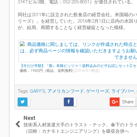
51KTビル3階、電話：052-205-8051）が選任されている。
同社は2011年に設立された飲食店の経営会社。米国籍のバ
リーズ）」を経営していた。2016年2月1日に店内の水
が、結局、再開することなく経営破綻となった模様。
【今だけ半額】『新』本格ピッツァ！送料込みのピザお試しセット[2セッ
価格：1965円（税込、送料無料)
(2016/9/7時点)
Tags:
GARY'S
,
アメリカンフード
,
ゲーリーズ
,
ライブバー
,
Share
Next
技術系人材派遣大手のトラスト・テック、傘下のトラ
（旧称：カナモトエンジニアリング）を吸収合併へ