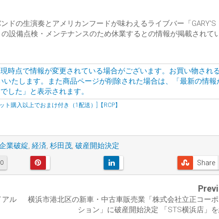
ンドの生演奏とアメリカンフードが味わえるライブバー「GARY'S
回りの設備点検・メンテナンスのため休業するとの情報が掲載されて
ト購入以上でおまけ付き（1配送）]【RCP】
企業破綻
,
経済
,
杉田茂
,
破産開始決定
Share
0
Prev
イアル
横浜市港北区の新車・中古車販売業「株式会社立正コーポ
ション」に破産開始決定 「STS横浜店」