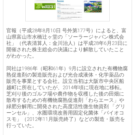
官報（平成28年8月10日 号外第177号）によると、富
山県富山市水橋辻ヶ堂の「ソーラージャパン株式会
社」（代表清算人：金川治人）は平成28年6月23日に
開催された株主総会の決議により解散していたこと
がわかった。
同社は1986年（昭和61年）9月に設立された有機物腐
熟促進剤の製造販売および光合成液体・化学薬品の
販売を事業とする会社。設立当初は大阪市中央区船
越町に所在していたが、2014年頃に現在地に移転。
芝刈り後のゴルフ場や農作物を収穫した後の田畑に
散布するための有機物腐熟促進剤「わらエース」や
緑肥分解用に開発された高度活性微生物資剤 「グリ
ーンセル」、水圏環境改善用固定化菌体「バイオコ
スモ」（2012年11月販売終了）などの製造・販売を
行っていた。