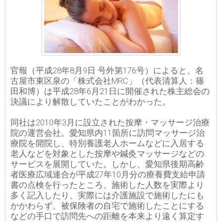
官報（平成28年8月9日 号外第176号）によると、名
古屋市東区泉の「株式会社MRC」（代表清算人：篠
田和博）は平成28年6月21日に開催された株主総会の
決議により解散していたことがわかった。
同社は2010年3月に設立された按摩・マッサージ治療
院の運営会社。愛知県内11箇所に訪問マッサージ治
療院を開院し、特別養護老人ホームなどに入居する
老人などを対象とした按摩や鍼灸マッサージなどの
サービスを展開していた。しかし、愛知県後期高齢
者医療広域連合が平成27年10月分の療養費支給申請
書の点検を行ったところ、施術した人数を実際より
多く記入したり、実際には介護施設で施術したにも
かかわらず、被保険者の自宅で施術したことにする
などの手口で訪問先への距離を本来より遠く算定す