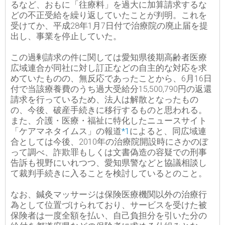
るなど、おもに「往療料」を過大に加算請求するな
どの不正受給を繰り返していたことが判明。これを
受けてか、平成28年1月7日付で治療院の廃止届を提
出し、事業を停止していた。
この過剰請求の件に関しては愛知県後期高齢者医療
広域連合が同社に対し訂正などの自主的な対応を求
めていたものの、無反応であったことから、6月16日
付で当該療養費のうち過大受給分15,500,790円の返還
請求を行っているため、法人は解散となったもの
の、今後、破産手続きに移行するものと思われる。
また、介護・医療・福祉に特化したニュースサイト
「ケアマネタイムス」の報道
*1
によると、同広域連
合としては今後、2010年の治療院開設時にさかのぼ
って調べ、詐欺罪もしくは文書偽造の容疑での刑事
告訴も視野にいれつつ、愛知県警などと協議相談し
て裁判手続きに入ることを検討しているとのこと。
なお、鍼灸マッサージは保険医療機関以外の治療行
為として位置づけられており、サービスを受けた被
保険者は一度全額を払い、自己負担分を引いた分の