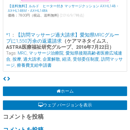
【送料無料】ルルド ヒーター付き マッサージクッション AX-HL148・
AX-HL148M・AX-HL148k
価格：7800円（税込、送料無料)
(2016/9/7時点)
*1
：
【訪問マッサージ過大請求】愛知県MRCグルー
プに1,550万余の返還請求
（ケアマネタイムス、
ASTRA医療福祉研究グループ、2016年7月22日）
Tags:
MRC
,
マッサージ治療院
,
愛知県後期高齢者医療広域連
合
,
按摩
,
過大請求
,
企業解散
,
経済
,
受領委任制度
,
訪問マッサ
ージ
,
療養費支給申請書
ホーム
ウェブ バージョンを表示
コメントを投稿
コメントを投稿