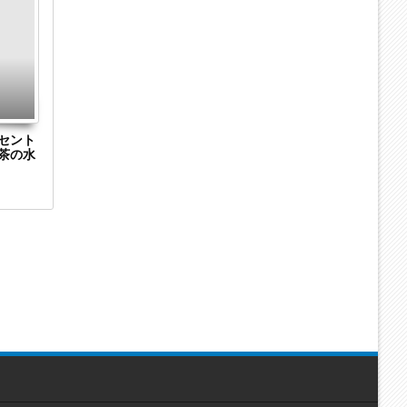
03
03
Apr
Apr
2021
2021
ョンによ
東京都板橋区の色彩関連機材販売「サカタイ
東京都新宿区
n合同会
ンクスエンジニアリング株式会社」が解散
会社」が解散
を発行