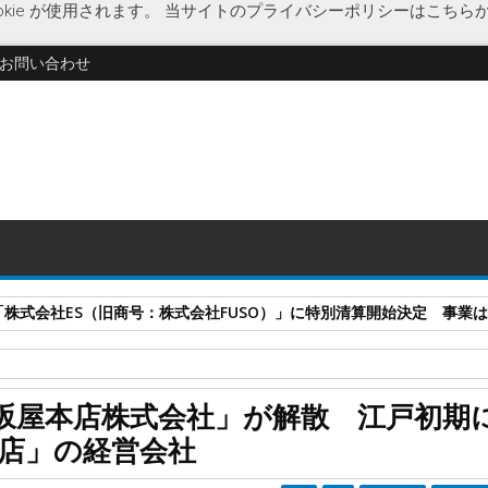
kie が使用されます。
当サイトのプライバシーポリシーはこちら
お問い合わせ
式会社ES（旧商号：株式会社FUSO）」に特別清算開始決定 事業はA-G
屋本店
鶴鳴館 松坂屋本店
箱根温泉
箱根山噴火
箱根七湯図会
坂屋本店株式会社」が解散 江戸初期
株式会社」が解散 江戸初期に創業した老舗「鶴鳴館 松坂屋本店」の経
本店」の経営会社