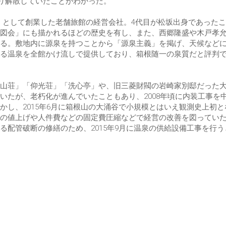
より解散していたことがわかった。
勢屋」として創業した老舗旅館の経営会社。4代目が松坂出身であった
図会」にも描かれるほどの歴史を有し、また、西郷隆盛や木戸孝
る。敷地内に源泉を持つことから「源泉主義」を掲げ、天候など
る温泉を全館かけ流しで提供しており、箱根随一の泉質だと評判
山荘」「仰光荘」「洗心亭」や、旧三菱財閥の岩崎家別邸だった
いたが、老朽化が進んでいたこともあり、2008年頃に内装工事を
し、2015年6月に箱根山の大涌谷で小規模とはいえ観測史上初と
の値上げや人件費などの固定費圧縮などで経営の改善を図ってい
配管破断の修繕のため、2015年9月に温泉の供給設備工事を行う