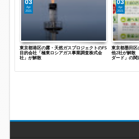
03
03
Apr
Apr
2021
2021
クトのFS
東京都墨田区の「株式会社neosta-online」
東京都文京
株式会
他2社が解散 買取専門店展開「ネオスタン
ヒルズ」が
ダード」の関連会社
セントヒル