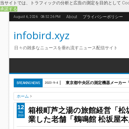
当サイトでは、トラフィックの分析と広告の測定を目的として Coo
承諾する
About
プライバシーポリシー
August 6, 2026
08:52:26 PM
infobird.xyz
日々の雑多なニュースを垂れ流すニュース配信サイト
東京都中央区の測定機器メーカー「株
BREAKING NEWS
2023-9-4
ホーム
芦之湯
歌川広重
企業解散
休館
経済
自家源泉
松坂
12
箱根町芦之湯の旅館経営「松
旅館・ホテル
老舗
箱根町芦之湯の旅館経営「松坂屋本店
Sep
業した老舗「鶴鳴館 松坂屋
2016