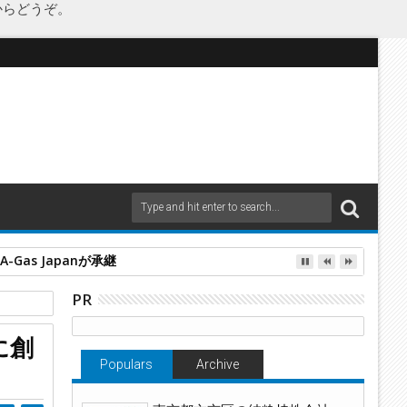
からどうぞ。
as Japanが承継
PR
に創
営会社
Populars
Archive