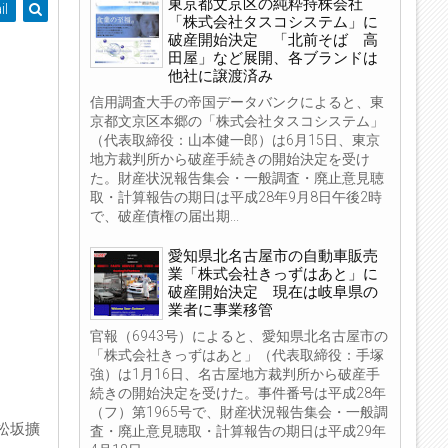
東京都文京区の純粋持株会社
il
「株式会社タスコシステム」に
破産開始決定 「北前そば 高
田屋」など展開、各ブランドは
他社に譲渡済み
信用調査大手の帝国データバンクによると、東
京都文京区本郷の「株式会社タスコシステム」
（代表取締役：山本健一郎）は6月15日、東京
地方裁判所から破産手続きの開始決定を受け
た。財産状況報告集会・一般調査・廃止意見聴
取・計算報告の期日は平成28年9月8日午後2時
で、破産債権の届出期...
愛知県北名古屋市の自動車販売
業「株式会社きっずはあと」に
破産開始決定 現在は岐阜県の
業者に事業移管
官報（6943号）によると、愛知県北名古屋市の
「株式会社きっずはあと」（代表取締役：手塚
強）は1月16日、名古屋地方裁判所から破産手
続きの開始決定を受けた。事件番号は平成28年
（フ）第1965号で、財産状況報告集会・一般調
松坂擴
査・廃止意見聴取・計算報告の期日は平成29年