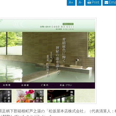
A
+
A
-
Print
Ema
神奈川県足柄下郡箱根町芦之湯の「松坂屋本店株式会社」（代表清算人：