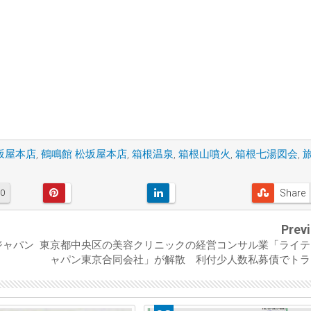
坂屋本店
,
鶴鳴館 松坂屋本店
,
箱根温泉
,
箱根山噴火
,
箱根七湯図会
,
Share
0
Prev
ジャパン
東京都中央区の美容クリニックの経営コンサル業「ライテ
ャパン東京合同会社」が解散 利付少人数私募債でトラ