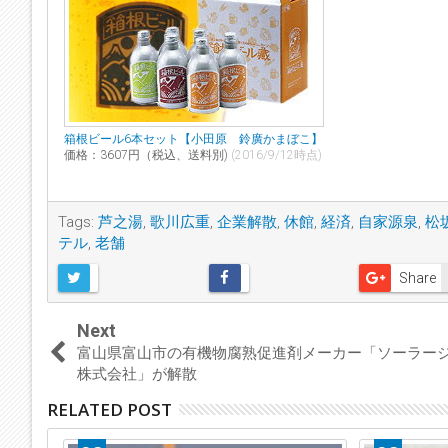
箱根ビール6本セット【小田原 鈴廣かまぼこ】
価格：3607円（税込、送料別)
(2016/9/12時点)
Tags:
芦之湯
,
歌川広重
,
企業解散
,
休館
,
経済
,
自家源泉
,
松
テル
,
老舗
Share
Next
富山県富山市の有機物腐熟促進剤メーカー「ソーラー
株式会社」が解散
RELATED POST