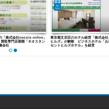
03
Apr
2021
区のホテル経営「株式会社セント
東京都中央区のオープンイノベーシ
解散 ビジネスホテル「お茶の水
る新規事業開拓支援「Xinova Japa
ズホテル」を経営
社」が解散