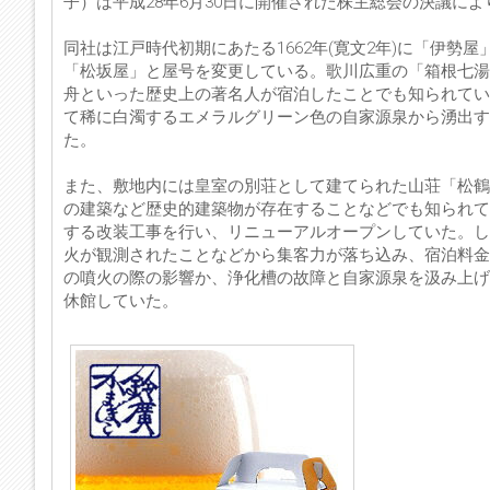
子）は平成28年6月30日に開催された株主総会の決議に
同社は江戸時代初期にあたる1662年(寛文2年)に「伊
「松坂屋」と屋号を変更している。歌川広重の「箱根七湯
舟といった歴史上の著名人が宿泊したことでも知られてい
て稀に白濁するエメラルグリーン色の自家源泉から湧出す
た。
また、敷地内には皇室の別荘として建てられた山荘「松鶴
の建築など歴史的建築物が存在することなどでも知られて
する改装工事を行い、リニューアルオープンしていた。しか
火が観測されたことなどから集客力が落ち込み、宿泊料金
の噴火の際の影響か、浄化槽の故障と自家源泉を汲み上げる
休館していた。