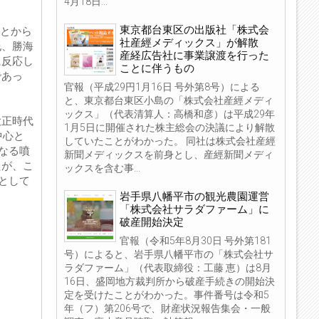
4月18日...
東京都台東区の出版社「株式会
ことから
社産經メディックス」が解散
允、勝海
産経広告社に事業譲渡を行った
に反応し
ことに伴うもの
であっ
官報（平成29円1月16日 号外第8号）による
と、東京都台東区小島の「株式会社産經メディ
ックス」（代表清算人：高橋和彦）は平成29年
大正時代
1月5日に開催された株主総会の決議により解散
中心と
していたことがわかった。 同社は株式会社産經
なる噴
新聞メディックスを前身とし、産經新聞メディ
たが、こ
ックスを含む事...
として
岩手県八幡平市の観光農園運営
「株式会社サラダファーム」に
破産開始決定
官報（令和5年8月30日 号外第181
号）によると、岩手県八幡平市の「株式会社サ
ラダファーム」（代表取締役：工藤 恵）は8月
16日、盛岡地方裁判所から破産手続きの開始決
定を受けたことがわかった。事件番号は令和5
年（フ）第206号で、財産状況報告集会・一般