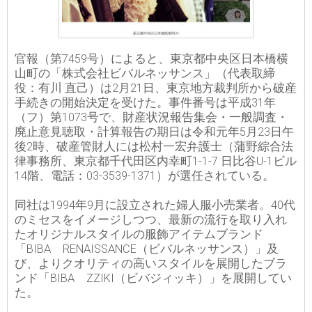
官報（第7459号）によると、東京都中央区日本橋横
山町の「株式会社ビバルネッサンス」（代表取締
役：有川 直己）は2月21日、東京地方裁判所から破産
手続きの開始決定を受けた。事件番号は平成31年
（フ）第1073号で、財産状況報告集会・一般調査・
廃止意見聴取・計算報告の期日は令和元年5月23日午
後2時、破産管財人には松村一宏弁護士（蒲野綜合法
律事務所、東京都千代田区内幸町1-1-7 日比谷U-1ビル
14階、電話：03-3539-1371）が選任されている。
同社は1994年9月に設立された婦人服小売業者。40代
のミセスをイメージしつつ、最新の流行を取り入れ
たオリジナルスタイルの服飾アイテムブランド
「BIBA RENAISSANCE（ビバルネッサンス）」及
び、よりクオリティの高いスタイルを展開したブラ
ンド「BIBA ZZIKI（ビバジィッキ）」を展開してい
た。