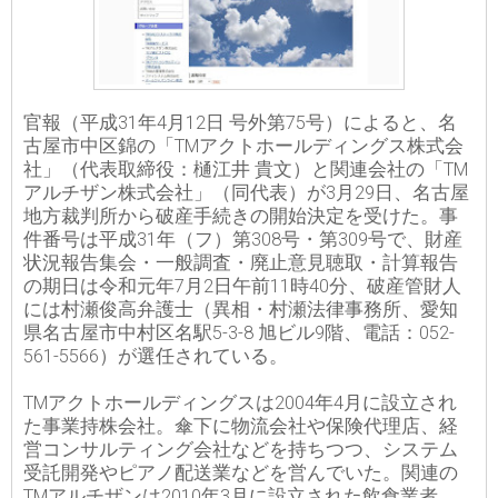
官報（平成31年4月12日 号外第75号）によると、名
古屋市中区錦の「TMアクトホールディングス株式会
社」（代表取締役：樋江井 貴文）と関連会社の「TM
アルチザン株式会社」（同代表）が3月29日、名古屋
地方裁判所から破産手続きの開始決定を受けた。事
件番号は平成31年（フ）第308号・第309号で、財産
状況報告集会・一般調査・廃止意見聴取・計算報告
の期日は令和元年7月2日午前11時40分、破産管財人
には村瀬俊高弁護士（異相・村瀬法律事務所、愛知
県名古屋市中村区名駅5-3-8 旭ビル9階、電話：052-
561-5566）が選任されている。
TMアクトホールディングスは2004年4月に設立され
た事業持株会社。傘下に物流会社や保険代理店、経
営コンサルティング会社などを持ちつつ、システム
受託開発やピアノ配送業などを営んでいた。関連の
TMアルチザンは2010年3月に設立された飲食業者