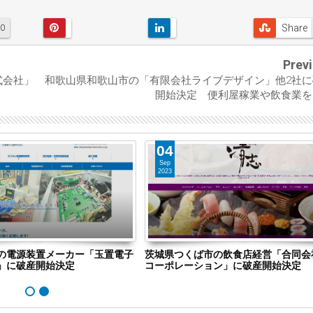
Share
0
Prev
式会社」
和歌山県和歌山市の「有限会社ライブデザイン」他2社に
開始決定 便利屋稼業や飲食業を
04
Sep
2023
の電源装置メーカー「玉置電子
茨城県つくば市の飲食店経営「合同会
」に破産開始決定
コーポレーション」に破産開始決定