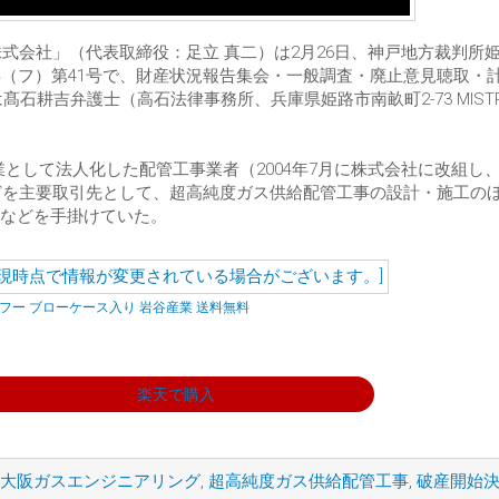
株式会社」（代表取締役：足立 真二）は2月26日、神戸地方裁判所
年（フ）第41号で、財産状況報告集会・一般調査・廃止意見聴取・
髙石耕吉弁護士（高石法律事務所、兵庫県姫路市南畝町2-73 MISTR
工業として法人化した配管工事業者（2004年7月に株式会社に改組し
などを主要取引先として、超高純度ガス供給配管工事の設計・施工の
などを手掛けていた。
ットフー ブローケース入り 岩谷産業 送料無料
楽天で購入
大阪ガスエンジニアリング
,
超高純度ガス供給配管工事
,
破産開始