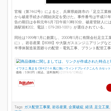
官報（第7462号）によると、兵庫県姫路市の「足立工業
から破産手続きの開始決定を受けた。事件番号は平成31
告の期日は令和元年6月7日午前10時30分、破産管財人には
路駅前Ⅱ202、電話：079-283-1001）が選任されている。
同社は1999年1月に創業し、2000年5月に有限会社足立
に）。岩谷産業【8088】や大阪ガスエンジニアリング
半導体製造装置廻りの配管・電気工事、プラント配管工事
イワタニ 風まる CB-KZ-1-A 風に強い ウィンドブレイクこんろ カセ
価格：5380円（税込、送料無料)
(2019/6/12時点)
Tags:
ガス配管工事業
,
岩谷産業
,
企業破綻
,
経済
,
足立工業
,