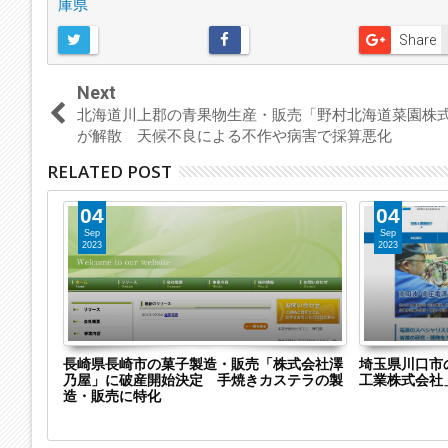
庫県
Share
Next
北海道川上郡の青果物生産・販売「野村北海道菜園株
が解散 天候不良による不作や病害で採算悪化
RELATED POST
04
04
Sep
Sep
2023
2023
社
長崎県長崎市の菓子製造・販売「株式会社澤
埼玉県川口市
1社に破産開
乃屋」に破産開始決定 手焼きカステラの製
工業株式会社
造・販売に特化