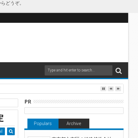
からどうぞ。
as Japanが承継
PR
兵庫県
定
Populars
Archive
il