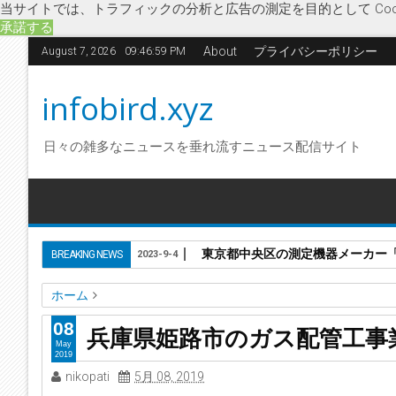
当サイトでは、トラフィックの分析と広告の測定を目的として Coo
承諾する
About
プライバシーポリシー
August 7, 2026
09:47:00 PM
infobird.xyz
日々の雑多なニュースを垂れ流すニュース配信サイト
東京都中央区の測定機器メーカー「株
BREAKING NEWS
2023-9-4
ホーム
ガス配管工事業
岩谷産業
企業破綻
経済
足立工業
大
08
兵庫県姫路市のガス配管工事
兵庫県姫路市のガス配管工事業「足立工業株式会社」に破
May
2019
nikopati
5月 08, 2019