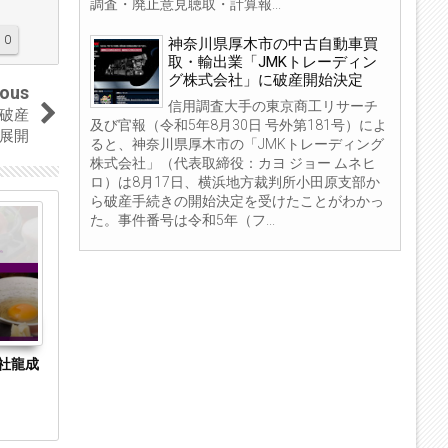
調査・廃止意見聴取・計算報...
0
神奈川県厚木市の中古自動車買
取・輸出業「JMKトレーディン
グ株式会社」に破産開始決定
ious
信用調査大手の東京商工リサーチ
破産
及び官報（令和5年8月30日 号外第181号）によ
展開
ると、神奈川県厚木市の「JMKトレーディング
株式会社」（代表取締役：カヨ ジョー ムネヒ
ロ）は8月17日、横浜地方裁判所小田原支部か
ら破産手続きの開始決定を受けたことがわかっ
04
04
た。事件番号は令和5年（フ...
Sep
Sep
2023
2023
社龍成
東京都新宿区の投資ファンド組成・運用「株
東京都中央区
式会社ワイアールキャピタル」に特別清算開
ES（旧商号：
始決定
開始決定 事業は