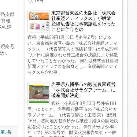
4月18日...
東京都台東区の出版社「株式会
姫路支部
社産經メディックス」が解散
計算報
産経広告社に事業譲渡を行った
AL姫
ことに伴うもの
官報（平成29円1月16日 号外第8号）による
と、東京都台東区小島の「株式会社産經メディ
、現商号
ックス」（代表清算人：高橋和彦）は平成29年
ほか、
1月5日に開催された株主総会の決議により解散
していたことがわかった。 同社は株式会社産經
新聞メディックスを前身とし、産經新聞メディ
ックスを含む事...
岩手県八幡平市の観光農園運営
「株式会社サラダファーム」に
破産開始決定
官報（令和5年8月30日 号外第181
号）によると、岩手県八幡平市の「株式会社サ
ラダファーム」（代表取締役：工藤 恵）は8月
16日、盛岡地方裁判所から破産手続きの開始決
定を受けたことがわかった。事件番号は令和5
決定
,
兵
年（フ）第206号で、財産状況報告集会・一般