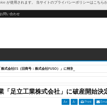
kie が使用されます。
当サイトのプライバシーポリシーはこちら
お問い合わせ
式会社ES（旧商号：株式会社FUSO）」に特別清算開始決定 事業はA-G
阪ガスエンジニアリング
超高純度ガス供給配管工事
破産開始決定
業「足立工業株式会社」に破産開始決
産開始決定
A
+
A
-
Print
Ema