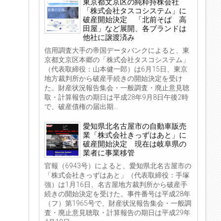
東京都文京区の純粋持株会社
「株式会社タスコシステム」に
破産開始決定 「北前そば 高
田屋」など展開、各ブランドは
他社に譲渡済み
信用調査大手の帝国データバンクによると、東
京都文京区本郷の「株式会社タスコシステム」
（代表取締役：山本健一郎）は6月15日、東京
地方裁判所から破産手続きの開始決定を受け
た。財産状況報告集会・一般調査・廃止意見聴
取・計算報告の期日は平成28年9月8日午後2時
で、破産債権の届出期...
愛知県北名古屋市の自動車販売
業「株式会社きっずはあと」に
破産開始決定 現在は岐阜県の
業者に事業移管
官報（6943号）によると、愛知県北名古屋市の
「株式会社きっずはあと」（代表取締役：手塚
強）は1月16日、名古屋地方裁判所から破産手
続きの開始決定を受けた。事件番号は平成28年
（フ）第1965号で、財産状況報告集会・一般調
査・廃止意見聴取・計算報告の期日は平成29年