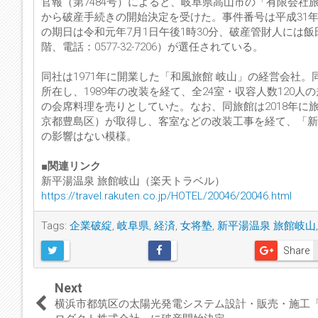
官報（第7484号）によると、岐阜県高山市の「有限会社
から破産手続きの開始決定を受けた。事件番号は平成31
の期日は令和元年7月1日午後1時30分、破産管財人には飯田洋
階、電話：0577-32-7206）が選任されている。
同社は1971年に開業した「和風旅館 岐山」の経営会社
所在し、1989年の改装を経て、全24室・収容人数12
の会席料理を売りとしていた。なお、同旅館は2018年
京都豊島区）が取得し、客室などの改装工事を経て、「新
の影響はない模様。
■関連リンク
新平湯温泉 旅館岐山（楽天トラベル）
https://travel.rakuten.co.jp/HOTEL/20046/20046.html
Tags:
企業破綻
,
岐阜県
,
経済
,
女将塾
,
新平湯温泉 旅館岐山
,
Share
Next
横浜市都筑区の太陽光発電システム設計・販売・施工