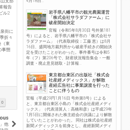
4月18日...
高山支部
算報告
岩手県八幡平市の観光農園運営
ビル2
「株式会社サラダファーム」に
破産開始決定
官報（令和5年8月30日 号外第181
温泉街に
号）によると、岩手県八幡平市の「株式会社サ
四季折々
ラダファーム」（代表取締役：工藤 恵）は8月
塾（東
16日、盛岡地方裁判所から破産手続きの開始決
の事態
定を受けたことがわかった。事件番号は令和5
年（フ）第206号で、財産状況報告集会・一般
調査・廃止意見聴取・計算報...
東京都台東区の出版社「株式会
社産經メディックス」が解散
産経広告社に事業譲渡を行った
ことに伴うもの
官報（平成29円1月16日 号外第8号）による
0
と、東京都台東区小島の「株式会社産經メディ
ックス」（代表清算人：高橋和彦）は平成29年
1月5日に開催された株主総会の決議により解散
ious
していたことがわかった。 同社は株式会社産經
」他
新聞メディックスを前身とし、産經新聞メディ