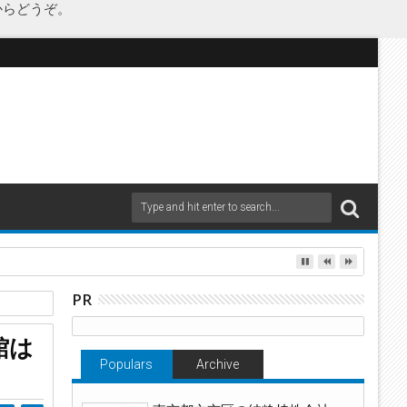
からどうぞ。
as Japanが承継
PR
館は
Populars
Archive