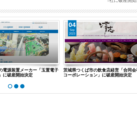
1社に破産開
04
Sep
2023
の電源装置メーカー「玉置電子
茨城県つくば市の飲食店経営「合同会
」に破産開始決定
コーポレーション」に破産開始決定