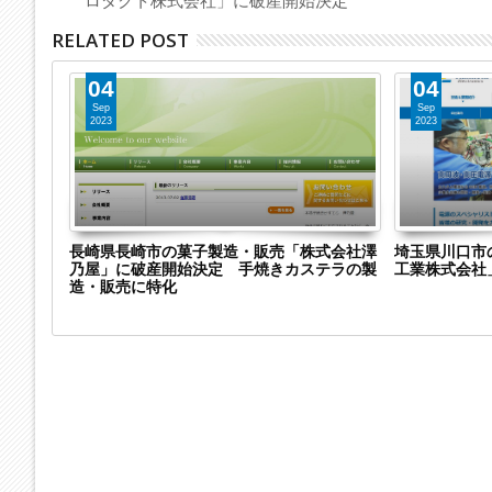
ロダクト株式会社」に破産開始決定
RELATED POST
04
04
Sep
Sep
2023
2023
社
長崎県長崎市の菓子製造・販売「株式会社澤
埼玉県川口市
1社に破産開
乃屋」に破産開始決定 手焼きカステラの製
工業株式会社
造・販売に特化