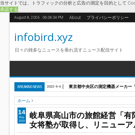
当サイトでは、トラフィックの分析と広告の測定を目的として Coo
承諾する
About
プライバシーポリシー
August 8, 2026
06:06:34 PM
infobird.xyz
日々の雑多なニュースを垂れ流すニュース配信サイト
東京都中央区の測定機器メーカー「株
BREAKING NEWS
2023-9-4
ホーム
企業破綻
岐阜県
経済
女将塾
新平湯温泉 旅館岐山
破
14
岐阜県高山市の旅館経営「有
岐阜県高山市の旅館経営「有限会社旅館岐山」に破産開始決
May
女将塾が取得し、リニューア
2019