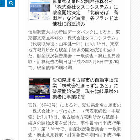
東京都文京区の純粋持株会社
il
「株式会社タスコシステム」に
破産開始決定 「北前そば 高
田屋」など展開、各ブランドは
他社に譲渡済み
信用調査大手の帝国データバンクによると、東
京都文京区本郷の「株式会社タスコシステム」
（代表取締役：山本健一郎）は6月15日、東京
地方裁判所から破産手続きの開始決定を受け
た。財産状況報告集会・一般調査・廃止意見聴
取・計算報告の期日は平成28年9月8日午後2時
で、破産債権の届出期...
愛知県北名古屋市の自動車販売
業「株式会社きっずはあと」に
破産開始決定 現在は岐阜県の
業者に事業移管
官報（6943号）によると、愛知県北名古屋市の
「株式会社きっずはあと」（代表取締役：手塚
強）は1月16日、名古屋地方裁判所から破産手
続きの開始決定を受けた。事件番号は平成28年
（フ）第1965号で、財産状況報告集会・一般調
査・廃止意見聴取・計算報告の期日は平成29年