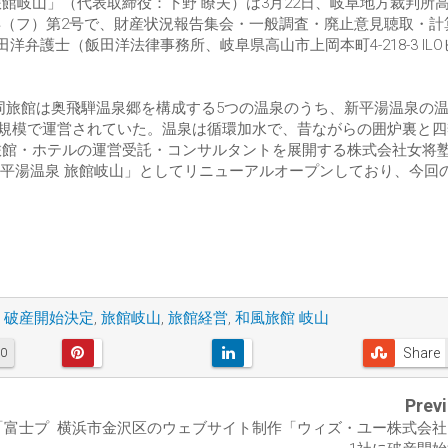
旅館岐山」（代表取締役：下野 瞭夫）は3月22日、岐阜地方裁判所
年（フ）第2号で、財産状況報告集会・一般調査・廃止意見聴取・計
弁護士（飯田洋法律事務所、岐阜県高山市上岡本町4-218-3 ILO
。同旅館は奥飛騨温泉郷を構成する5つの温泉のうち、新平湯温泉の
0人の規模で運営されていた。温泉は循環加水で、昔ながらの囲炉裏と
に旅館・ホテルの運営受託・コンサルタントを展開する株式会社女将
平湯温泉 旅館岐山」としてリニューアルオープンしており、今回
破産開始決定
,
旅館岐山
,
旅館経営
,
和風旅館 岐山
Share
0
Prev
「富士プ
横浜市金沢区のウェブサイト制作「ウィズ・ユー株式会社