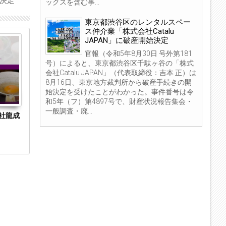
始決定
ックスを含む事...
東京都渋谷区のレンタルスペー
ス仲介業「株式会社Catalu
04
04
JAPAN」に破産開始決定
Sep
Sep
官報（令和5年8月30日 号外第181
2023
2023
号）によると、東京都渋谷区千駄ヶ谷の「株式
会社Catalu JAPAN」（代表取締役：吉本 正）は
8月16日、東京地方裁判所から破産手続きの開
始決定を受けたことがわかった。事件番号は令
和5年（フ）第4897号で、財産状況報告集会・
一般調査・廃...
社龍成
東京都新宿区の投資ファンド組成・運用「株
東京都中央区
式会社ワイアールキャピタル」に特別清算開
ES（旧商号：
始決定
開始決定 事業は