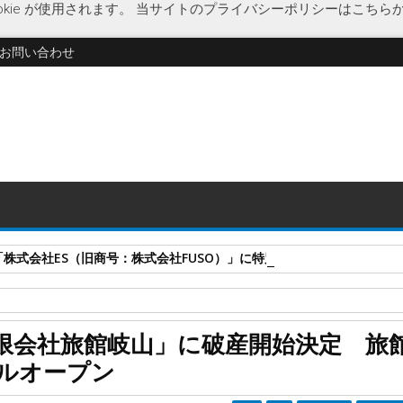
kie が使用されます。
当サイトのプライバシーポリシーはこちら
お問い合わせ
式会社ES（旧商号：株式会社FUSO）」に特別清算開始決定 事業はA-G
産開始決定
旅館岐山
旅館経営
和風旅館 岐山
限会社旅館岐山」に破産開始決定 旅
定 旅館は女将塾が取得し、リニューアルオープン
ルオープン