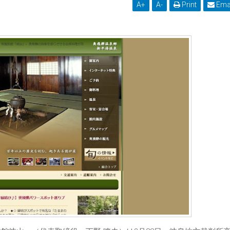
A
+
A
-
Print
Ema