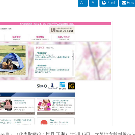
A
+
A
-
Print
Ema
咲来良」（代表取締役：塩見 正継）は3月18日、大阪地方裁判所か