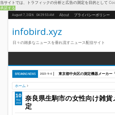
当サイトでは、トラフィックの分析と広告の測定を目的として Coo
承諾する
About
プライバシーポリシー
August 7, 2026
04:29:54 AM
infobird.xyz
日々の雑多なニュースを垂れ流すニュース配信サイト
東京都中央区の測定機器メーカー「株
BREAKING NEWS
2023-9-4
ホーム
chouchou te
クリップレンズ
シュシュッテ
デジタル雑
10
奈良県生駒市の女性向け雑貨
破産開始決定
奈良県生駒市の女性向け雑貨メーカー「株式
May
定
2019