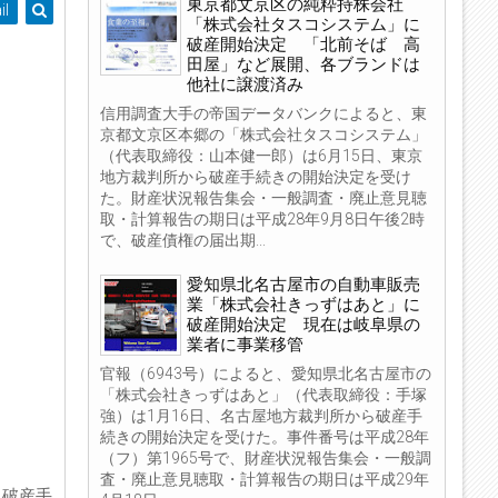
東京都文京区の純粋持株会社
il
「株式会社タスコシステム」に
破産開始決定 「北前そば 高
田屋」など展開、各ブランドは
他社に譲渡済み
信用調査大手の帝国データバンクによると、東
京都文京区本郷の「株式会社タスコシステム」
（代表取締役：山本健一郎）は6月15日、東京
地方裁判所から破産手続きの開始決定を受け
た。財産状況報告集会・一般調査・廃止意見聴
取・計算報告の期日は平成28年9月8日午後2時
で、破産債権の届出期...
愛知県北名古屋市の自動車販売
業「株式会社きっずはあと」に
破産開始決定 現在は岐阜県の
業者に事業移管
官報（6943号）によると、愛知県北名古屋市の
「株式会社きっずはあと」（代表取締役：手塚
強）は1月16日、名古屋地方裁判所から破産手
続きの開始決定を受けた。事件番号は平成28年
（フ）第1965号で、財産状況報告集会・一般調
査・廃止意見聴取・計算報告の期日は平成29年
ら破産手