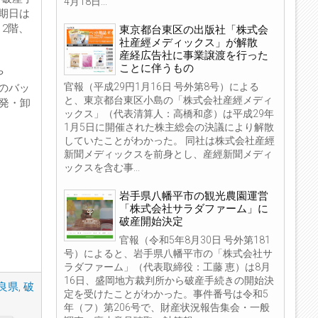
4月18日...
期日は
12階、
東京都台東区の出版社「株式会
社産經メディックス」が解散
産経広告社に事業譲渡を行った
ことに伴うもの
や
官報（平成29円1月16日 号外第8号）による
のバッ
と、東京都台東区小島の「株式会社産經メディ
開発・卸
ックス」（代表清算人：高橋和彦）は平成29年
1月5日に開催された株主総会の決議により解散
していたことがわかった。 同社は株式会社産經
新聞メディックスを前身とし、産經新聞メディ
ックスを含む事...
岩手県八幡平市の観光農園運営
「株式会社サラダファーム」に
破産開始決定
官報（令和5年8月30日 号外第181
号）によると、岩手県八幡平市の「株式会社サ
ラダファーム」（代表取締役：工藤 恵）は8月
16日、盛岡地方裁判所から破産手続きの開始決
良県
,
破
定を受けたことがわかった。事件番号は令和5
年（フ）第206号で、財産状況報告集会・一般