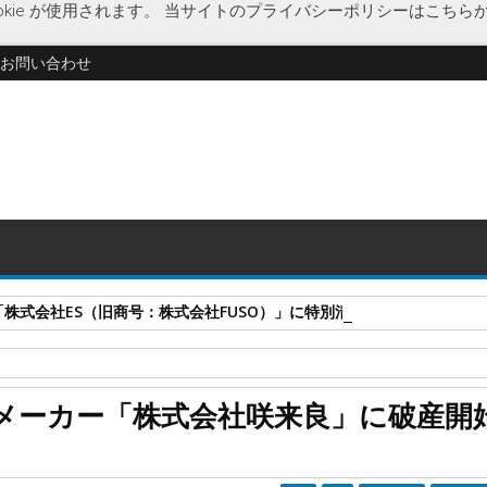
kie が使用されます。
当サイトのプライバシーポリシーはこちら
お問い合わせ
式会社ES（旧商号：株式会社FUSO）」に特別清算開始決定 事業はA-G
貨
ワイヤレス充電器
企業破綻
経済
咲来良
雑貨メーカー
奈良
メーカー「株式会社咲来良」に破産開
会社咲来良」に破産開始決定