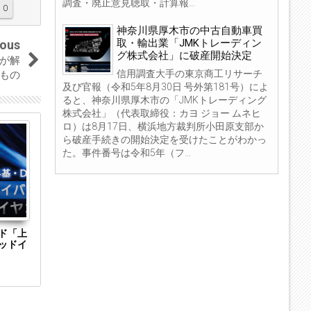
調査・廃止意見聴取・計算報...
0
神奈川県厚木市の中古自動車買
取・輸出業「JMKトレーディン
ious
グ株式会社」に破産開始決定
が解
信用調査大手の東京商工リサーチ
もの
及び官報（令和5年8月30日 号外第181号）によ
ると、神奈川県厚木市の「JMKトレーディング
株式会社」（代表取締役：カヨ ジョー ムネヒ
ロ）は8月17日、横浜地方裁判所小田原支部か
29
29
ら破産手続きの開始決定を受けたことがわかっ
May
May
た。事件番号は令和5年（フ...
2018
2018
ド「上
サードウェーブ、「上海問屋」から光るメッ
サードウェー
ッドイ
セージボードつき目覚まし時計を発売
タブレット用 
発売