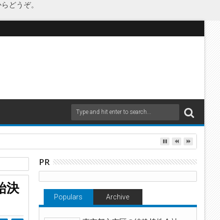
からどうぞ。
as Japanが承継
PR
県
始決
Populars
Archive