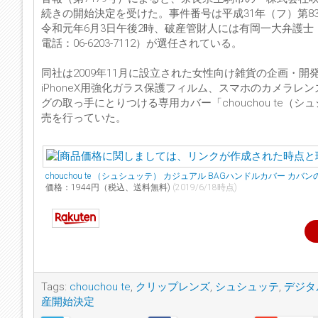
続きの開始決定を受けた。事件番号は平成31年（フ）第8
令和元年6月3日午後2時、破産管財人には有岡一大弁護士（
電話：06-6203-7112）が選任されている。
同社は2009年11月に設立された女性向け雑貨の企画・
iPhoneX用強化ガラス保護フィルム、スマホのカメラ
グの取っ手にとりつける専用カバー「chouchou te
売を行っていた。
chouchou te （シュシュッテ） カジュアル BAGハンドルカバー 
価格：1944円（税込、送料無料)
(2019/6/18時点)
Tags:
chouchou te
,
クリップレンズ
,
シュシュッテ
,
デジタ
産開始決定