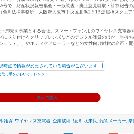
36号で、財産状況報告集会・一般調査・廃止意見聴取・計算報告の
色川法律事務所、大阪府大阪市中央区北浜2-6-18 淀屋橋スクエア
開発・卸売を事業とする会社。スマートフォン用のワイヤレス充電器
レンズに取り付けるクリップレンズなどのデジタル雑貨のほか、手持ち
（シュシュッテ）」やボディケアローラーなどの女性向け雑貨の企画・
カバンの取っ手をかわいくアレンジ
楽天で購入
ル雑貨
,
ワイヤレス充電器
,
企業破綻
,
経済
,
咲来良
,
雑貨メーカー
,
奈