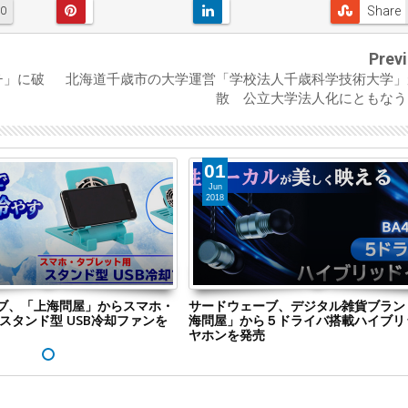
Share
0
Prev
チ」に破
北海道千歳市の大学運営「学校法人千歳科学技術大学」
散 公立大学法人化にともなう
01
Jun
2018
ブ、「上海問屋」からスマホ・
サードウェーブ、デジタル雑貨ブラン
スタンド型 USB冷却ファンを
海問屋」から５ドライバ搭載ハイブリ
ヤホンを発売