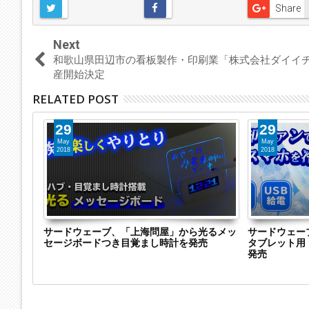
Share
Next
和歌山県田辺市の看板製作・印刷業「株式会社ダイイ
産開始決定
RELATED POST
29
29
May
May
2018
2018
ンド「上
サードウェーブ、「上海問屋」から光るメッ
サードウェー
リッドイ
セージボードつき目覚まし時計を発売
タブレット用 
発売